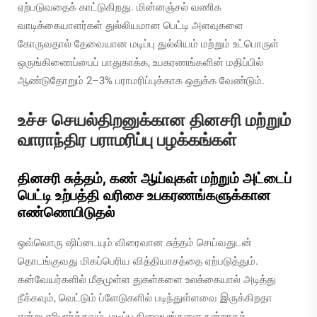
ஏற்படுவதைக் காட்டுகிறது. மின்னஞ்சல் வணிக
வாடிக்கையாளர்கள் துல்லியமான பெட்டி அளவுகளை
கோருவதால் தேவையான மடிப்பு துல்லியம் மற்றும் உட்பொருள்
ஒருங்கிணைப்பைப் பாதுகாக்க, உபகரணங்களின் மதிப்பில்
ஆண்டுதோறும் 2–3% பராமரிப்புக்காக ஒதுக்க வேண்டும்.
உச்ச செயல்திறனுக்கான தினசரி மற்றும்
வாராந்திர பராமரிப்பு பழக்கங்கள்
தினசரி சுத்தம், கண் ஆய்வுகள் மற்றும் அட்டைப்
பெட்டி உற்பத்தி வரிசை உபகரணங்களுக்கான
எண்ணெயிடுதல்
ஒவ்வொரு ஷிப்டையும் விரைவான சுத்தம் செய்வதுடன்
தொடங்குவது மிகப்பெரிய வித்தியாசத்தை ஏற்படுத்தும்.
கன்வேயர்களில் மீதமுள்ள துகள்களை உலக்கையால் அடித்து
நீக்கவும், வெட்டும் ப்ளேடுகளில் படிந்துள்ளவை இருக்கிறதா
என்று சரிபார்க்கவும், மடிப்பு நிலையங்களை நன்றாகத்