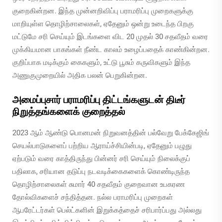
குறைகின்றன. இந்த முன்னறிவிப்பு பராமரிப்பு முறைகளுக்கு
மாறியுள்ள தொழிற்சாலைகள், ஏதேனும் ஒன்று உடைந்த பிறகு
மட்டுமே சரி செய்யும் இடங்களை விட 20 முதல் 30 சதவீதம் வரை
முக்கியமான பாகங்கள் நீண்ட காலம் உழைப்பதைக் காண்கின்றன.
குறிப்பாக மடிக்கும் கைகளும், உட்டு பூசும் கருவிகளும் இந்த
அணுகுமுறையில் அதிக பலன் பெறுகின்றன.
அமைப்புசார் பராமரிப்பு திட்டங்களுடன் திடீர்
நிறுத்தங்களைக் குறைத்தல்
2023 ஆம் ஆண்டு பொனமன் நிறுவனத்தின் பல்வேறு பேக்கேஜிங்
செயல்பாடுகளைப் பற்றிய ஆராய்ச்சியின்படி, ஏதேனும் பழுது
ஏற்படும் வரை காத்திருந்து பின்னர் சரி செய்யும் நிலைக்குப்
பதிலாக, சரியான தடுப்பு நடவடிக்கைகளைக் கொண்டிருந்த
தொழிற்சாலைகள் சுமார் 40 சதவீதம் குறைவான உபகரண
தோல்விகளைச் சந்தித்தன. நல்ல பராமரிப்பு முறைகள்
ஆபரேட்டர்கள் பெல்ட்களின் இறுக்கத்தைச் சரிபார்ப்பது அல்லது