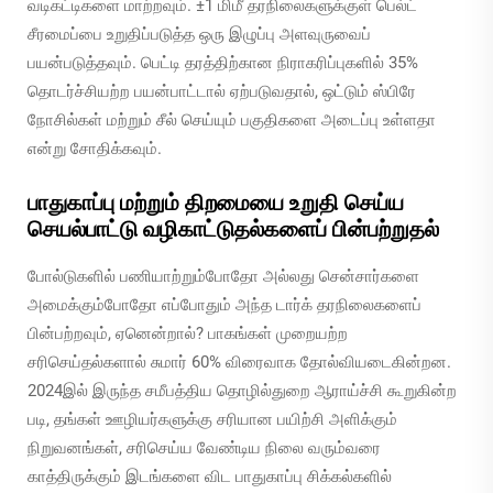
வடிகட்டிகளை மாற்றவும். ±1 மிமீ தரநிலைகளுக்குள் பெல்ட்
சீரமைப்பை உறுதிப்படுத்த ஒரு இழுப்பு அளவுருவைப்
பயன்படுத்தவும். பெட்டி தரத்திற்கான நிராகரிப்புகளில் 35%
தொடர்ச்சியற்ற பயன்பாட்டால் ஏற்படுவதால், ஒட்டும் ஸ்பிரே
நோசில்கள் மற்றும் சீல் செய்யும் பகுதிகளை அடைப்பு உள்ளதா
என்று சோதிக்கவும்.
பாதுகாப்பு மற்றும் திறமையை உறுதி செய்ய
செயல்பாட்டு வழிகாட்டுதல்களைப் பின்பற்றுதல்
போல்டுகளில் பணியாற்றும்போதோ அல்லது சென்சார்களை
அமைக்கும்போதோ எப்போதும் அந்த டார்க் தரநிலைகளைப்
பின்பற்றவும், ஏனென்றால்? பாகங்கள் முறையற்ற
சரிசெய்தல்களால் சுமார் 60% விரைவாக தோல்வியடைகின்றன.
2024இல் இருந்த சமீபத்திய தொழில்துறை ஆராய்ச்சி கூறுகின்ற
படி, தங்கள் ஊழியர்களுக்கு சரியான பயிற்சி அளிக்கும்
நிறுவனங்கள், சரிசெய்ய வேண்டிய நிலை வரும்வரை
காத்திருக்கும் இடங்களை விட பாதுகாப்பு சிக்கல்களில்