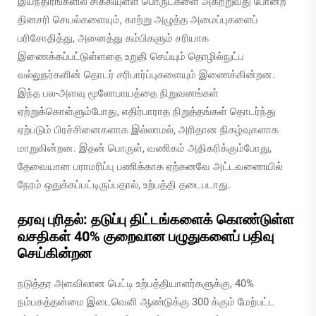
இயந்திரங்களில் சிக்கியுள்ள பொருட்களை அகற்றுவது போன்ற
தினசரி செயல்களையும், காற்று அழுத்த அமைப்புகளைப்
பரிசோதித்து, அனைத்து கம்பிகளும் சரியாக
இணைக்கப்பட்டுள்ளதை உறுதி செய்யும் தொழில்நுட்ப
வல்லுநர்களின் தொடர் சரிபார்ப்புகளையும் இணைக்கின்றன.
இந்த பல-அளவு மூலோபாயத்தை நிறுவனங்கள்
ஏற்றுக்கொள்ளும்போது, எதிர்பாராத நிறுத்தங்கள் தொடர்ந்து
ஏற்படும் பிரச்சினைகளாக இல்லாமல், அரிதான நிகழ்வுகளாக
மாறுகின்றன. இதன் பொருள், வணிகம் அதிகரிக்கும்போது,
தேவையான பராமரிப்பு பணிக்காக ஏற்கனவே அட்டவணையில்
நேரம் ஒதுக்கப்பட்டிருப்பதால், உற்பத்தி தடைபடாது.
தரவு புரிதல்: தடுப்பு திட்டங்களைக் கொண்டுள்ள
வசதிகள் 40% குறைவான பழுதுகளைப் பதிவு
செய்கின்றன
நடுத்தர அளவிலான பெட்டி உற்பத்தியாளர்களுக்கு, 40%
நம்பகத்தன்மை இடைவெளி ஆண்டுக்கு 300 க்கும் மேற்பட்ட