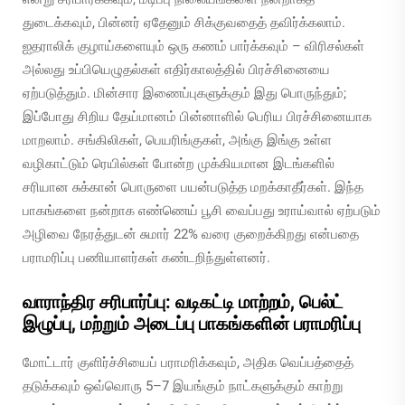
துடைக்கவும், பின்னர் ஏதேனும் சிக்குவதைத் தவிர்க்கலாம்.
ஐதராலிக் குழாய்களையும் ஒரு கணம் பார்க்கவும் – விரிசல்கள்
அல்லது உப்பியெழுதல்கள் எதிர்காலத்தில் பிரச்சினையை
ஏற்படுத்தும். மின்சார இணைப்புகளுக்கும் இது பொருந்தும்;
இப்போது சிறிய தேய்மானம் பின்னாளில் பெரிய பிரச்சினையாக
மாறலாம். சங்கிலிகள், பெயரிங்குகள், அங்கு இங்கு உள்ள
வழிகாட்டும் ரெயில்கள் போன்ற முக்கியமான இடங்களில்
சரியான சுக்கான் பொருளை பயன்படுத்த மறக்காதீர்கள். இந்த
பாகங்களை நன்றாக எண்ணெய் பூசி வைப்பது உராய்வால் ஏற்படும்
அழிவை நேரத்துடன் சுமார் 22% வரை குறைக்கிறது என்பதை
பராமரிப்பு பணியாளர்கள் கண்டறிந்துள்ளனர்.
வாராந்திர சரிபார்ப்பு: வடிகட்டி மாற்றம், பெல்ட்
இழுப்பு, மற்றும் அடைப்பு பாகங்களின் பராமரிப்பு
மோட்டார் குளிர்ச்சியைப் பராமரிக்கவும், அதிக வெப்பத்தைத்
தடுக்கவும் ஒவ்வொரு 5–7 இயங்கும் நாட்களுக்கும் காற்று