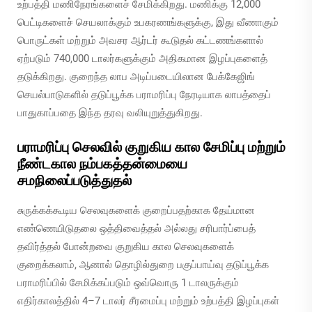
உற்பத்தி மணிநேரங்களைச் சேமிக்கிறது. மணிக்கு 12,000
பெட்டிகளைச் செயலாக்கும் உபகரணங்களுக்கு, இது வீணாகும்
பொருட்கள் மற்றும் அவசர ஆர்டர் கூடுதல் கட்டணங்களால்
ஏற்படும் 740,000 டாலர்களுக்கும் அதிகமான இழப்புகளைத்
தடுக்கிறது. குறைந்த லாப அடிப்படையிலான பேக்கேஜிங்
செயல்பாடுகளில் தடுப்பூக்க பராமரிப்பு நேரடியாக லாபத்தைப்
பாதுகாப்பதை இந்த தரவு வலியுறுத்துகிறது.
பராமரிப்பு செலவில் குறுகிய கால சேமிப்பு மற்றும்
நீண்டகால நம்பகத்தன்மையை
சமநிலைப்படுத்துதல்
சுருக்கக்கூடிய செலவுகளைக் குறைப்பதற்காக தேய்மான
எண்ணெயிடுதலை ஒத்திவைத்தல் அல்லது சரிபார்ப்பைத்
தவிர்த்தல் போன்றவை குறுகிய கால செலவுகளைக்
குறைக்கலாம், ஆனால் தொழில்துறை பகுப்பாய்வு தடுப்பூக்க
பராமரிப்பில் சேமிக்கப்படும் ஒவ்வொரு 1 டாலருக்கும்
எதிர்காலத்தில் 4–7 டாலர் சீரமைப்பு மற்றும் உற்பத்தி இழப்புகள்