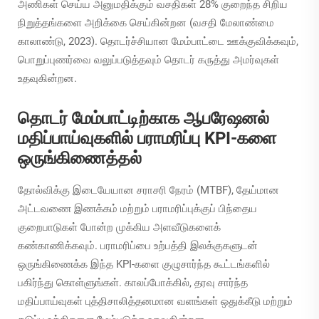
அணிகள் செய்ய அனுமதிக்கும் வசதிகள் 28% குறைந்த சிறிய
நிறுத்தங்களை அறிக்கை செய்கின்றன (வசதி மேலாண்மை
காலாண்டு, 2023). தொடர்ச்சியான மேம்பாட்டை ஊக்குவிக்கவும்,
பொறுப்புணர்வை வலுப்படுத்தவும் தொடர் கருத்து அமர்வுகள்
உதவுகின்றன.
தொடர் மேம்பாட்டிற்காக ஆபரேஷனல்
மதிப்பாய்வுகளில் பராமரிப்பு KPI-களை
ஒருங்கிணைத்தல்
தோல்விக்கு இடையேயான சராசரி நேரம் (MTBF), தேய்மான
அட்டவணை இணக்கம் மற்றும் பராமரிப்புக்குப் பிந்தைய
குறைபாடுகள் போன்ற முக்கிய அளவீடுகளைக்
கண்காணிக்கவும். பராமரிப்பை உற்பத்தி இலக்குகளுடன்
ஒருங்கிணைக்க இந்த KPI-களை குழுசார்ந்த கூட்டங்களில்
பகிர்ந்து கொள்ளுங்கள். காலப்போக்கில், தரவு சார்ந்த
மதிப்பாய்வுகள் புத்திசாலித்தனமான வளங்கள் ஒதுக்கீடு மற்றும்