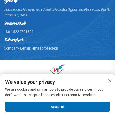
முகவரி:
டொங்குவாங் பொருளாதார பேக்கிங் மெஷின் ஜோன், காங்சோ சிட்டி, ஹெபே
மாகாணம், சீனா
தொலைபேசி:
+86-15226701321
மின்னஞ்சல்:
Company E-mail:
[email protected]
We value your privacy
டொங்குவாங் ஹுவாயு கார்ட்டன் மெஷினரி கோ., லிமிடெட் இன் ©
2025 அனைத்து உரிமைகளும் பாதுகாக்கப்பட்டவை -
தனிமை
We use cookies and similar tools to provide our services. If you
கொள்கை
don't want to accept all cookies, click Personalize cookies.
Accept all