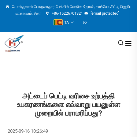
டொங்குவாங் பொருளாதார பேக்கிங் மெஷின் ஜோன், காங்சோ சிட்டி, ஹெபே
மாகாணம், சீனா
+86-15226701321
[email protected]
TA
அட்டைப் பெட்டி வரிசை உற்பத்தி
உபகரணங்களை எவ்வாறு பயனுள்ள
முறையில் பராமரிப்பது?
2025-09-16 10:26:49