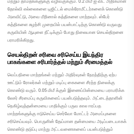
மற்றும் தாமதங்களுக்கு வழிவகுக்கும். 0.2 மிமீ ஐ விட அதிகமான
தோல்வி எல்லைகளை டிஜிட்டல் மைக்ரோமீட்டர்களைக் கொண்டு
அளவிட்டு, அவை மீறினால் கத்திகளை மாற்றவும். ஸ்பேர்
கத்திகளை சுழற்சி முறையில் பயன்பாட்டிற்கு கொண்டு வருவது
கருவியின் ஆயுளை நீட்டிக்கும் போது நிலையான செயல்திறனை
பராமரிக்கிறது.
செயல்திறன் சரிவை சரிசெய்ய இயந்திர
பாகங்களை சரிபார்த்தல் மற்றும் சீரமைத்தல்
வெப்பநிலை மாற்றங்கள் மற்றும் அதிர்வுகள் நேரத்திற்கு ஏற்ப
ஊட்டும் ரோலர்கள் மற்றும் மடிப்பு கைகளை சீரற்ற நிலைக்கு
கொண்டு வரும். 0.05 மிமீ க்குள் இணைப்பின்மையை பராமரிக்க
லேசர் சீரமைப்பு கருவிகளைப் பயன்படுத்தவும். அட்டைத்தாளின்
நெகிழ்வுத்தன்மையை பாதிக்கும் பருவ கால ஈரப்பத
மாற்றங்களுக்கு ஈடுசெய்ய செர்வோ மோட்டர் அமைப்புகளை
சரிசெய்யவும். பொருளின் தேய்மான தன்மையை அடிப்படையாகக்
கொண்டு தடுப்பு மாற்று அட்டவணைகளைப் பயன்படுத்தும்