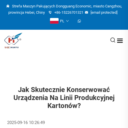
Strefa Maszyn Pakujących Dongguang Economic, miasto Cangzhou,
prowincja Hebei, Chiny
+86-15226701321
[email protected]
PL
Jak Skutecznie Konserwować
Urządzenia Na Linii Produkcyjnej
Kartonów?
2025-09-16 10:26:49