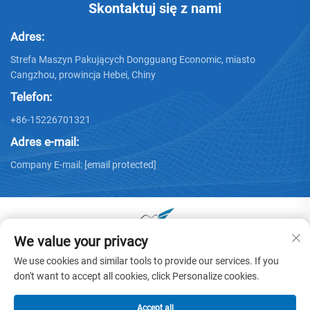
Skontaktuj się z nami
Adres:
Strefa Maszyn Pakujących Dongguang Economic, miasto
Cangzhou, prowincja Hebei, Chiny
Telefon:
+86-15226701321
Adres e-mail:
Company E-mail:
[email protected]
We value your privacy
Prawa autorskie © 2025 by Dongguang Huayu Carton
We use cookies and similar tools to provide our services. If you
Machinery Co., Ltd. -
Polityka prywatności
don't want to accept all cookies, click Personalize cookies.
Accept all