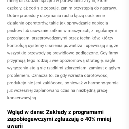
mniej uszkodzeń sprzętu w porównaniu z tymi, które
czekały, aż coś się zepsuje, zanim przystąpią do naprawy.
Dobre procedury utrzymania ruchu łączą codzienne
działania operatorów, takie jak sprawdzanie napięcia
pasków lub usuwanie zatkań w maszynach, z regularnymi
przeglądami przeprowadzanymi przez techników, którzy
kontrolują systemy ciśnienia powietrza i upewniają się, że
wszystkie przewody są prawidłowo podłączone. Gdy firmy
przyjmują tego rodzaju wielopoziomową strategię, nagłe
wyłączenia stają się rzadkimi zdarzeniami zamiast ciągłym
problemem. Oznacza to, że gdy wzrasta obrotowość,
produkcja nie jest zakłócona, ponieważ w harmonogramie
już wcześniej zaplanowano czas na niezbędną pracę
konserwacyjną.
Wgląd w dane: Zakłady z programami
zapobiegawczymi zgłaszają o 40% mniej
awarii