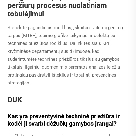
peržiūrų procesus nuolatiniam
tobulėjimui
Stebėkite pagrindinius rodiklius, įskaitant vidutinį gedimų
tarpus (MTBF), tepimo grafiko laikymąsi ir defektų po
techninės priežiūros rodiklius. Dalinkitės šiais KPI
kryžminėse departamentų susitikimuose, kad
suderintumėte techninės priežiūros tikslus su gamybos
tikslais. Ilgainiui duomenimis paremtos analizės leidžia
protingiau paskirstyti išteklius ir tobulinti prevencines
strategijas.
DUK
Kas yra preventyvinė techninė priežiūra ir
kodėl ji svarbi dėžučių gamybos įrangai?