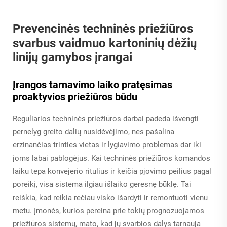
Prevencinės techninės priežiūros
svarbus vaidmuo kartoninių dėžių
linijų gamybos įrangai
Įrangos tarnavimo laiko pratęsimas
proaktyvios priežiūros būdu
Reguliarios techninės priežiūros darbai padeda išvengti
pernelyg greito dalių nusidėvėjimo, nes pašalina
erzinančias trinties vietas ir lygiavimo problemas dar iki
joms labai pablogėjus. Kai techninės priežiūros komandos
laiku tepa konvejerio ritulius ir keičia pjovimo peilius pagal
poreikį, visa sistema ilgiau išlaiko geresnę būklę. Tai
reiškia, kad reikia rečiau visko išardyti ir remontuoti vienu
metu. Įmonės, kurios pereina prie tokių prognozuojamos
priežiūros sistemų, mato, kad jų svarbios dalys tarnauja