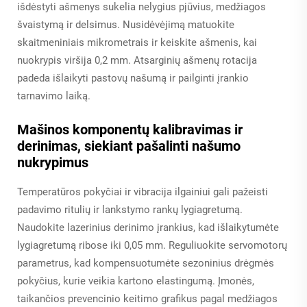
išdėstyti ašmenys sukelia nelygius pjūvius, medžiagos
švaistymą ir delsimus. Nusidėvėjimą matuokite
skaitmeniniais mikrometrais ir keiskite ašmenis, kai
nuokrypis viršija 0,2 mm. Atsarginių ašmenų rotacija
padeda išlaikyti pastovų našumą ir pailginti įrankio
tarnavimo laiką.
Mašinos komponentų kalibravimas ir
derinimas, siekiant pašalinti našumo
nukrypimus
Temperatūros pokyčiai ir vibracija ilgainiui gali pažeisti
padavimo ritulių ir lankstymo rankų lygiagretumą.
Naudokite lazerinius derinimo įrankius, kad išlaikytumėte
lygiagretumą ribose iki 0,05 mm. Reguliuokite servomotorų
parametrus, kad kompensuotumėte sezoninius drėgmės
pokyčius, kurie veikia kartono elastingumą. Įmonės,
taikančios prevencinio keitimo grafikus pagal medžiagos