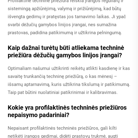
Profilaktinė techninė priežiūra reiškia įrangos reguliarų ir
sistemingą apžiūrėjimą, valymą ir prižiūrėjimą, kad būtų
išvengta gedimų ir pratęstas jos tarnavimo laikas. Ji ypač
svarbi dėžučių gamybos linijos įrangai, nes sumažina
prastovas, padidina patikimumą ir užtikrina pelningumą.
Kaip dažnai turėtų būti atliekama techninė
priežiūra dėžučių gamybos linijos įrangai?
Optimaliam našumui užtikrinti reikėtų atlikti kasdienę ir kas
savaitę trunkančią techninę priežiūrą, o kas mėnesį –
išsamų aptarnavimą, kuris užtikrina tikslumą ir patikimumą.
Taip pat būtini nuolatiniai patikrinimai ir kalibravimas.
Kokie yra profilaktinės techninės priežiūros
nepaisymo padariniai?
Nepaisant profilaktinės techninės priežiūros, gali kilti
netikėti įrangos gedimai, didėti prastovų trukmė, augti