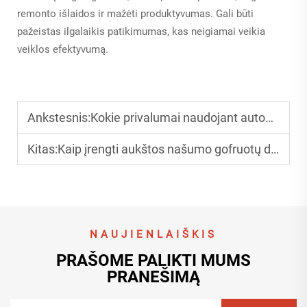
remonto išlaidos ir mažėti produktyvumas. Gali būti
pažeistas ilgalaikis patikimumas, kas neigiamai veikia
veiklos efektyvumą.
Ankstesnis:
Kokie privalumai naudojant automatizuotą dėžių gamybos liniją?
Kitas:
Kaip įrengti aukštos našumo gofruotų dėžučių gamybos liniją?
NAUJIENLAIŠKIS
PRAŠOME PALIKTI MUMS
PRANEŠIMĄ