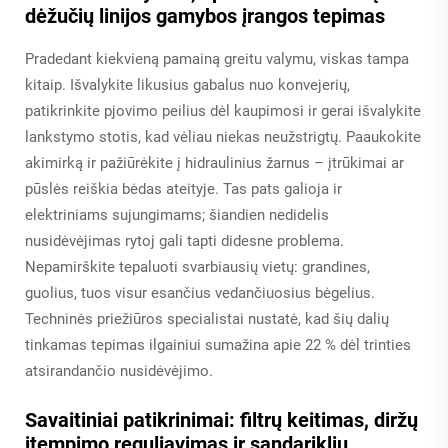
dėžučių linijos gamybos įrangos tepimas
Pradedant kiekvieną pamainą greitu valymu, viskas tampa
kitaip. Išvalykite likusius gabalus nuo konvejerių,
patikrinkite pjovimo peilius dėl kaupimosi ir gerai išvalykite
lankstymo stotis, kad vėliau niekas neužstrigtų. Paaukokite
akimirką ir pažiūrėkite į hidraulinius žarnus – įtrūkimai ar
pūslės reiškia bėdas ateityje. Tas pats galioja ir
elektriniams sujungimams; šiandien nedidelis
nusidėvėjimas rytoj gali tapti didesne problema.
Nepamirškite tepaluoti svarbiausių vietų: grandines,
guolius, tuos visur esančius vedančiuosius bėgelius.
Techninės priežiūros specialistai nustatė, kad šių dalių
tinkamas tepimas ilgainiui sumažina apie 22 % dėl trinties
atsirandančio nusidėvėjimo.
Savaitiniai patikrinimai: filtrų keitimas, diržų
įtempimo reguliavimas ir sandariklių