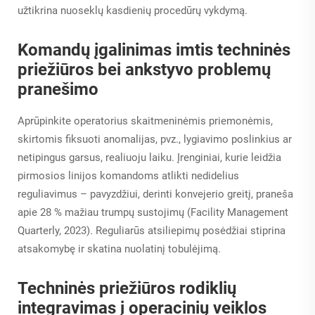
užtikrina nuoseklų kasdienių procedūrų vykdymą.
Komandų įgalinimas imtis techninės
priežiūros bei ankstyvo problemų
pranešimo
Aprūpinkite operatorius skaitmeninėmis priemonėmis,
skirtomis fiksuoti anomalijas, pvz., lygiavimo poslinkius ar
netipingus garsus, realiuoju laiku. Įrenginiai, kurie leidžia
pirmosios linijos komandoms atlikti nedidelius
reguliavimus – pavyzdžiui, derinti konvejerio greitį, praneša
apie 28 % mažiau trumpų sustojimų (Facility Management
Quarterly, 2023). Reguliarūs atsiliepimų posėdžiai stiprina
atsakomybę ir skatina nuolatinį tobulėjimą.
Techninės priežiūros rodiklių
integravimas į operacinių veiklos