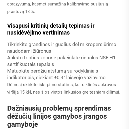
abrazyvumą, kasmet sumažina kalibravimo susijusią
prastovą 18 %.
Visapusi kritinių detalių tepimas ir
nusidėvėjimo vertinimas
Tikrinkite grandines ir guolius dėl mikropersiūrimo
naudodami žiūronus
Aukšto trinties zonose pakeiskite riebalus NSF H1
sertifikuotais tepalais
Matuokite perdžių atstumą su rodykliniais
indikatoriais, siekiant ±0,3° laisvojo važiavimo
Dėmesį skirkite iškirpimo stotims, kur ciklinės apkrovos
viršija 15 kN, nes šios vietos linkusios greitesniam dilimui.
Dažniausių problemų sprendimas
dėžučių linijos gamybos įrangos
gamyboje