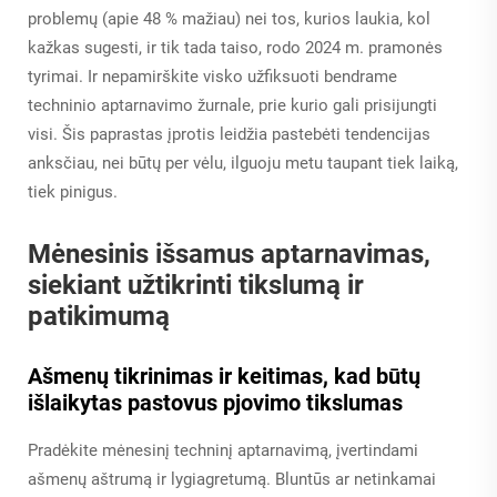
problemų (apie 48 % mažiau) nei tos, kurios laukia, kol
kažkas sugesti, ir tik tada taiso, rodo 2024 m. pramonės
tyrimai. Ir nepamirškite visko užfiksuoti bendrame
techninio aptarnavimo žurnale, prie kurio gali prisijungti
visi. Šis paprastas įprotis leidžia pastebėti tendencijas
anksčiau, nei būtų per vėlu, ilguoju metu taupant tiek laiką,
tiek pinigus.
Mėnesinis išsamus aptarnavimas,
siekiant užtikrinti tikslumą ir
patikimumą
Ašmenų tikrinimas ir keitimas, kad būtų
išlaikytas pastovus pjovimo tikslumas
Pradėkite mėnesinį techninį aptarnavimą, įvertindami
ašmenų aštrumą ir lygiagretumą. Bluntūs ar netinkamai