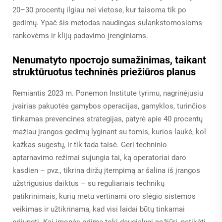
20–30 procentų ilgiau nei vietose, kur taisoma tik po
gedimų. Ypač šis metodas naudingas sulankstomosioms
rankovėms ir klijų padavimo įrenginiams.
Nenumatyto простojo sumažinimas, taikant
struktūruotus techninės priežiūros planus
Remiantis 2023 m. Ponemon Institute tyrimu, nagrinėjusiu
įvairias pakuotės gamybos operacijas, gamyklos, turinčios
tinkamas prevencines strategijas, patyrė apie 40 procentų
mažiau įrangos gedimų lyginant su tomis, kurios laukė, kol
kažkas sugestų, ir tik tada taisė. Geri techninio
aptarnavimo režimai sujungia tai, ką operatoriai daro
kasdien – pvz., tikrina diržų įtempimą ar šalina iš įrangos
užstrigusius daiktus – su reguliariais technikų
patikrinimais, kurių metu vertinami oro slėgio sistemos
veikimas ir užtikrinama, kad visi laidai būtų tinkamai
prijungti. Kai įmonės priima tokį daugialypį požiūrį, netikėti