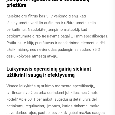
priežiūra
Keiskite oro filtrus kas 5–7 veikimo dienų, kad
išlaikytumėte variklio aušinimą ir užkirstumėte kelią
perkaitimui. Naudokite įtempimo matuoklį, kad
patikrintumėte diržo tiesiavimą pagal ±1 mm specifikacijas.
Patikrinkite klijų purkštuvus ir sandarinimo elementus dėl
užsikimšimų, nes nevienodas padengimas sudaro 35 %
dėžių kokybės atmestų atvejų.
Laikymasis operacinių gairių siekiant
užtikrinti saugą ir efektyvumą
Visada laikykitės tų sukimo momento specifikacijų,
tvirtindami veržles arba derindami jutiklius, nes žinote
kodėl? Apie 60 % per anksti sugedusių detalių yra dėl
netinkamų reguliavimų. Įmonės, kurios tinkamai moko
savo darbuotojus, pastebi beveik dvigubai mažiau saugos