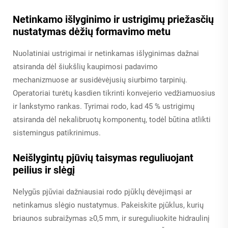
Netinkamo išlyginimo ir ustrigimų priežasčių
nustatymas dėžių formavimo metu
Nuolatiniai ustrigimai ir netinkamas išlyginimas dažnai
atsiranda dėl šiukšlių kaupimosi padavimo
mechanizmuose ar susidėvėjusių siurbimo tarpinių.
Operatoriai turėtų kasdien tikrinti konvejerio vedžiamuosius
ir lankstymo rankas. Tyrimai rodo, kad 45 % ustrigimų
atsiranda dėl nekalibruotų komponentų, todėl būtina atlikti
sistemingus patikrinimus.
Neišlygintų pjūvių taisymas reguliuojant
peilius ir slėgį
Nelygūs pjūviai dažniausiai rodo pjūklų dėvėjimąsi ar
netinkamus slėgio nustatymus. Pakeiskite pjūklus, kurių
briaunos subraižymas ≥0,5 mm, ir sureguliuokite hidraulinį