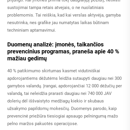
sustojimai tampa retais atvejais, o ne nuolatiniais
problemomis. Tai reiškia, kad kai verslas aktyvėja, gamyba
nesutrinka, nes grafike jau numatytas laikas būtinam
techniniam aptarnavimui.
Duomenų analizė: įmonės, taikančios
prevencinius programas, praneša apie 40 %
mažiau gedimų
40 % patikimumo skirtumas kasmet vidutiniškai
apdorojantiems dėžutėms leidžia sutaupyti daugiau nei 300
gamybos valandų. Įrangai, apdorojančiai 12 000 dėžučių per
valandą, tai neleidžia prarasti daugiau nei 740 000 JAV
dolerių dėl iššvaistyto medžiagų kiekio ir skubaus
užsakymo papildomų mokesčių. Duomenys parodo, kaip
prevencinė priežiūra tiesiogiai apsaugo pelningumą mažo
pelno maržos pakuotės operacijose.