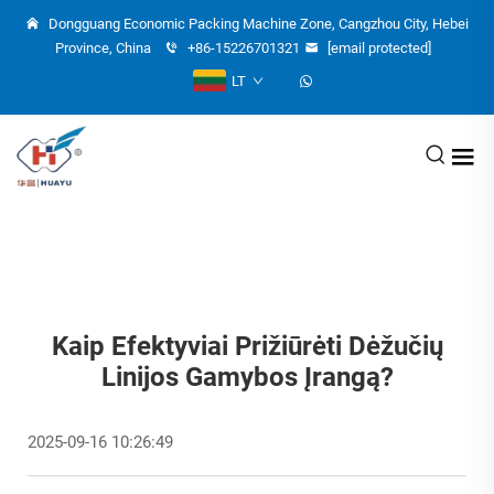
Dongguang Economic Packing Machine Zone, Cangzhou City, Hebei
Province, China
+86-15226701321
[email protected]
LT
Kaip Efektyviai Prižiūrėti Dėžučių
Linijos Gamybos Įrangą?
2025-09-16 10:26:49