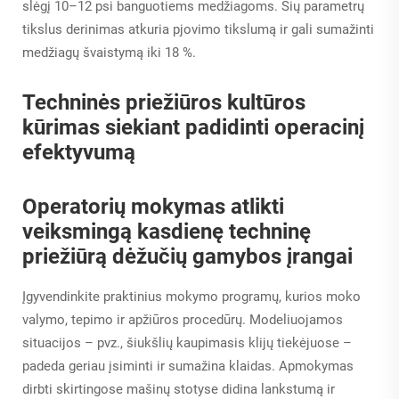
slėgį 10–12 psi banguotiems medžiagoms. Šių parametrų
tikslus derinimas atkuria pjovimo tikslumą ir gali sumažinti
medžiagų švaistymą iki 18 %.
Techninės priežiūros kultūros
kūrimas siekiant padidinti operacinį
efektyvumą
Operatorių mokymas atlikti
veiksmingą kasdienę techninę
priežiūrą dėžučių gamybos įrangai
Įgyvendinkite praktinius mokymo programų, kurios moko
valymo, tepimo ir apžiūros procedūrų. Modeliuojamos
situacijos – pvz., šiukšlių kaupimasis klijų tiekėjuose –
padeda geriau įsiminti ir sumažina klaidas. Apmokymas
dirbti skirtingose mašinų stotyse didina lankstumą ir