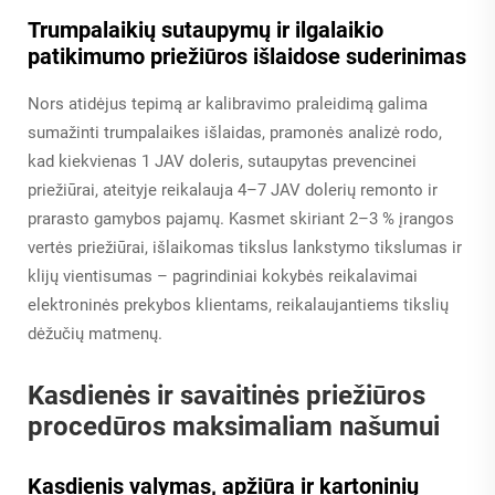
Trumpalaikių sutaupymų ir ilgalaikio
patikimumo priežiūros išlaidose suderinimas
Nors atidėjus tepimą ar kalibravimo praleidimą galima
sumažinti trumpalaikes išlaidas, pramonės analizė rodo,
kad kiekvienas 1 JAV doleris, sutaupytas prevencinei
priežiūrai, ateityje reikalauja 4–7 JAV dolerių remonto ir
prarasto gamybos pajamų. Kasmet skiriant 2–3 % įrangos
vertės priežiūrai, išlaikomas tikslus lankstymo tikslumas ir
klijų vientisumas – pagrindiniai kokybės reikalavimai
elektroninės prekybos klientams, reikalaujantiems tikslių
dėžučių matmenų.
Kasdienės ir savaitinės priežiūros
procedūros maksimaliam našumui
Kasdienis valymas, apžiūra ir kartoninių