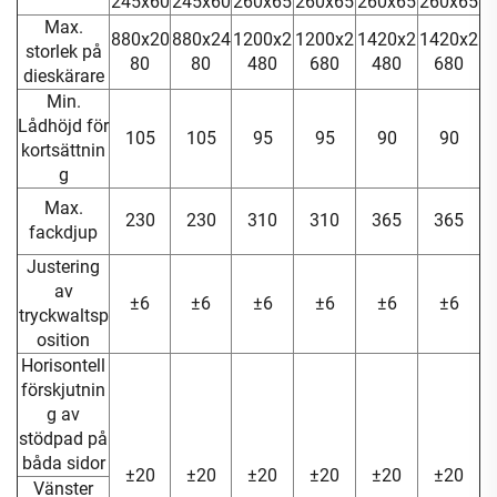
245x60
245x60
260x65
260x65
260x65
260x65
Max.
880x20
880x24
1200x2
1200x2
1420x2
1420x2
storlek på
80
80
480
680
480
680
dieskärare
Min.
Lådhöjd för
105
105
95
95
90
90
kortsättnin
g
Max.
230
230
310
310
365
365
fackdjup
Justering
av
±6
±6
±6
±6
±6
±6
tryckwaltsp
osition
Horisontell
förskjutnin
g av
stödpad på
båda sidor
±20
±20
±20
±20
±20
±20
Vänster