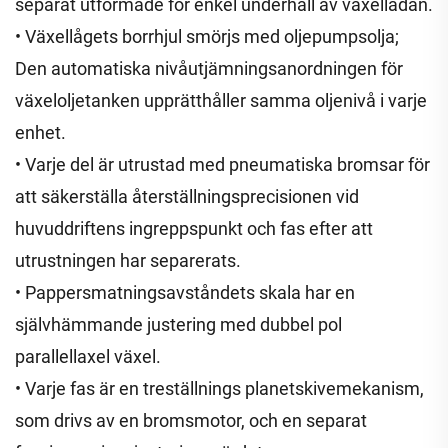
separat utformade för enkel underhåll av växellådan.
• Växellågets borrhjul smörjs med oljepumpsolja;
Den automatiska nivåutjämningsanordningen för
växeloljetanken upprätthåller samma oljenivå i varje
enhet.
• Varje del är utrustad med pneumatiska bromsar för
att säkerställa återställningsprecisionen vid
huvuddriftens ingreppspunkt och fas efter att
utrustningen har separerats.
• Pappersmatningsavståndets skala har en
självhämmande justering med dubbel pol
parallellaxel växel.
• Varje fas är en treställnings planetskivemekanism,
som drivs av en bromsmotor, och en separat