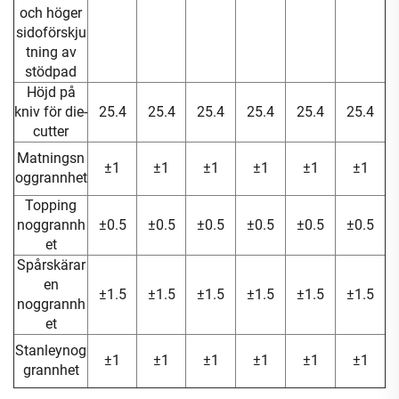
och höger
sidoförskju
tning av
stödpad
Höjd på
kniv för die-
25.4
25.4
25.4
25.4
25.4
25.4
cutter
Matningsn
±1
±1
±1
±1
±1
±1
oggrannhet
Topping
noggrannh
±0.5
±0.5
±0.5
±0.5
±0.5
±0.5
et
Spårskärar
en
±1.5
±1.5
±1.5
±1.5
±1.5
±1.5
noggrannh
et
Stanleynog
±1
±1
±1
±1
±1
±1
grannhet