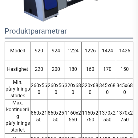
Produktparametrar 
Modell
920
924
1224
1226
1424
1426
Hastighet
220
200
180
160
170
150
Min.
260x56
260x56
320x68
320x68
345x68
345x68
påfyllnings
0
0
0
0
0
0
storlek
Max.
kontinuerli
860x21
860x25
1160x2
1160x2
1370x2
1370x2
g
50
50
550
750
550
750
påfyllnings
storlek