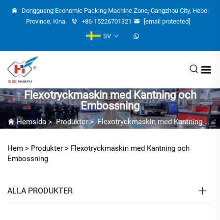
Dongguang Economic Packing Machine Zone, Cangzhou City, Hebei
Province, Kina
+86-15226701321
[email protected]
SV
Flexotryckmaskin med Kantning och
Embossning
Hemsida
>
Produkter
>
Flexotryckmaskin med Kantning och Embossning
Hem >
Produkter
>
Flexotryckmaskin med Kantning och
Embossning
ALLA PRODUKTER