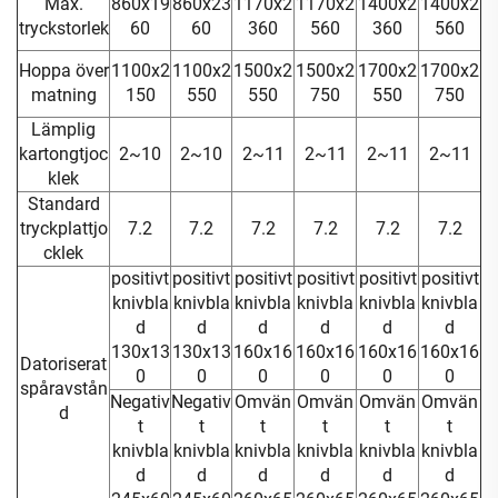
Max.
860x19
860x23
1170x2
1170x2
1400x2
1400x2
tryckstorlek
60
60
360
560
360
560
Hoppa över
1100x2
1100x2
1500x2
1500x2
1700x2
1700x2
matning
150
550
550
750
550
750
Lämplig
kartongtjoc
2~10
2~10
2~11
2~11
2~11
2~11
klek
Standard
tryckplattjo
7.2
7.2
7.2
7.2
7.2
7.2
cklek
positivt
positivt
positivt
positivt
positivt
positivt
knivbla
knivbla
knivbla
knivbla
knivbla
knivbla
d
d
d
d
d
d
130x13
130x13
160x16
160x16
160x16
160x16
Datoriserat
0
0
0
0
0
0
spåravstån
Negativ
Negativ
Omvän
Omvän
Omvän
Omvän
d
t
t
t
t
t
t
knivbla
knivbla
knivbla
knivbla
knivbla
knivbla
d
d
d
d
d
d