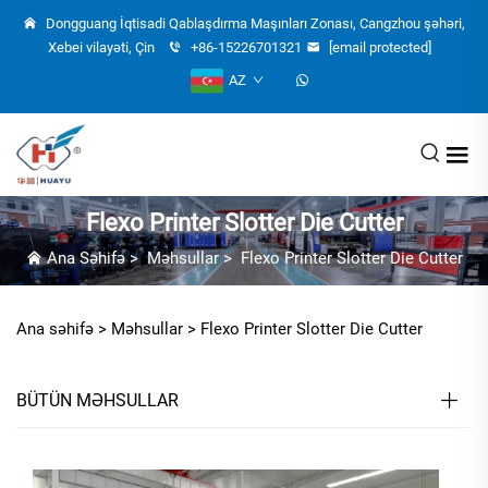
Dongguang İqtisadi Qablaşdırma Maşınları Zonası, Cangzhou şəhəri,
Xebei vilayəti, Çin
+86-15226701321
[email protected]
AZ
Flexo Printer Slotter Die Cutter
Ana Səhifə
>
Məhsullar
>
Flexo Printer Slotter Die Cutter
Ana səhifə >
Məhsullar
>
Flexo Printer Slotter Die Cutter
BÜTÜN MƏHSULLAR