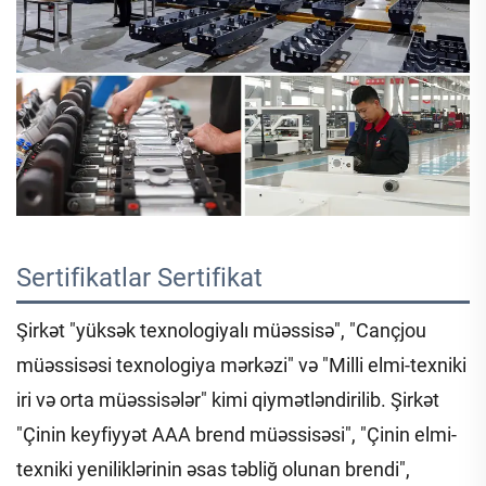
Sertifikatlar 
Sertifikat 
Şirkət "yüksək texnologiyalı müəssisə", "Cançjou
müəssisəsi texnologiya mərkəzi" və "Milli elmi-texniki
iri və orta müəssisələr" kimi qiymətləndirilib. Şirkət
"Çinin keyfiyyət AAA brend müəssisəsi", "Çinin elmi-
texniki yeniliklərinin əsas təbliğ olunan brendi",