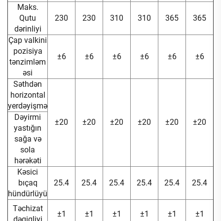
Maks.
Qutu
230
230
310
310
365
365
dərinliyi
Çap valkini
pozisiya
±6
±6
±6
±6
±6
±6
tənzimləm
əsi
Səthdən
horizontal
yerdəyişmə
Dəyirmi
±20
±20
±20
±20
±20
±20
yastığın
sağa və
sola
hərəkəti
Kəsici
bıçaq
25.4
25.4
25.4
25.4
25.4
25.4
hündürlüyü
Təchizat
±1
±1
±1
±1
±1
±1
dəqiqliyi