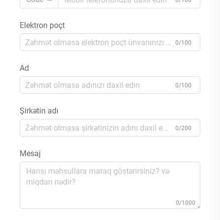
0/100
Elektron poçt
0/100
Ad
0/100
Şirkətin adı
0/200
Mesaj
0/1000