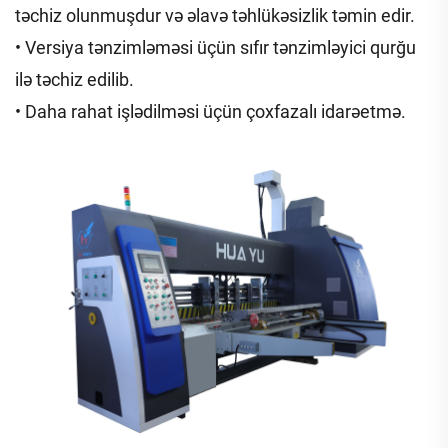
təchiz olunmuşdur və əlavə təhlükəsizlik təmin edir.
• Versiya tənzimləməsi üçün sıfır tənzimləyici qurğu
ilə təchiz edilib.
• Daha rahat işlədilməsi üçün çoxfazalı idarəetmə.