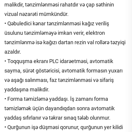
malikdir, tənzimlənməsi rahatdır və çap səthinin
vizual nəzarəti mümkündür.
• Qəbuledici kənar tənzimlənməsi kağız veriliş
üsulunu tənzimləməyə imkan verir, elektron
tənzimlənmə isə kağızı dartan rezin val rollərə təzyiqi
azaldır.
• Toqquşma ekranı PLC idarəetməsi, avtomatik
sayma, sürət göstəricisi, avtomatik formasın yuxarı
və aşağı salınması, faz tənzimlənməsi və sifariş
yaddaşına malikdir.
• Forma təmizləmə yaddaşı. İş zamanı forma
təmizləmək üçün dayandıqdan sonra avtomatik
yaddaş sıfırlanır və təkrar sınaq tələb olunmur.
• Qurğunun işə düşməsi qorunur, qurğunun yer kilidi