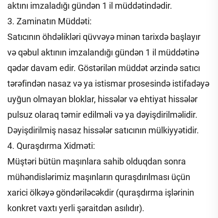
aktını imzaladığı gündən 1 il müddətindədir.
3. Zaminatın Müddəti:
Satıcının öhdəlikləri qüvvəyə minən tarixdə başlayır
və qəbul aktının imzalandığı gündən 1 il müddətinə
qədər davam edir. Göstərilən müddət ərzində satıcı
tərəfindən nasaz və ya istismar prosesində istifadəyə
uyğun olmayan bloklar, hissələr və ehtiyat hissələr
pulsuz olaraq təmir edilməli və ya dəyişdirilməlidir.
Dəyişdirilmiş nasaz hissələr satıcının mülkiyyətidir.
4. Quraşdırma Xidməti:
Müştəri bütün maşınlara sahib olduqdan sonra
mühəndislərimiz maşınların quraşdırılması üçün
xarici ölkəyə göndəriləcəkdir (quraşdırma işlərinin
konkret vaxtı yerli şəraitdən asılıdır).