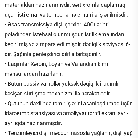
materialdan hazırlanmışdır, sərt xromla qaplamaq
üçün isti emal və temperləmə emalı ilə işlənilmişdir.
• Əsas transmissiya dişli çarxları 40Cr ərinti
poladından istehsal olunmuşdur, istilik emalından
keçirilmiş və zımpara edilmişdir, dəqiqlik səviyyəsi 6-
dır. Şağınla genleşdirici qılıfla birləşdirilir.
• Laqımlar Xərbin, Loyan və Vafandian kimi
məhsullardan hazırlanır.
• Bütün passiv val rollər yüksək dəqiqlikli laqımlı
kəsişən sürüşmə mexanizmi ilə hərəkət edir.
• Qutunun daxilində təmir işlərini asanlaşdırmaq üçün
idarəetmə stansiyası və əməliyyat tərəfi ekranı ayrı-
ayrılıqda hazırlanmışdır.
• Tənzimləyici dişli məcburi nasosla yağlanır; dişli yağ