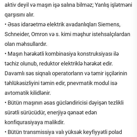
aktiv deyil və maşın işə salına bilməz; Yanlış işlətməni
qarşısını alır.
• Əsas idarəetmə elektrik avadanlıqları Siemens,
Schneider, Omron və s. kimi məşhur istehsalçılardan
olan məhsullardır.
• Maşın hərəkətli kombinasiya konstruksiyası ilə
təchiz olunub, reduktor elektriklə hərəkət edir.
Davamlı səs siqnalı operatorların və təmir işçilərinin
təhlükəsizliyini təmin edir, pnevmatik modul isə
avtomatik kilidlənir.
• Bütün maşının əsas gücləndiricisi dəyişən tezlikli
sürətli sürücüdür, enerjiyə qənaət edən
konfiqurasiyaya malikdir.
• Bütün transmissiya valı yüksək keyfiyyətli polad