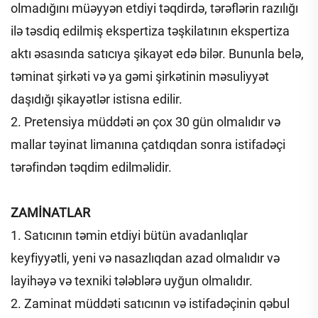
olmadığını müəyyən etdiyi təqdirdə, tərəflərin razılığı
ilə təsdiq edilmiş ekspertiza təşkilatının ekspertiza
aktı əsasında satıcıya şikayət edə bilər. Bununla belə,
təminat şirkəti və ya gəmi şirkətinin məsuliyyət
daşıdığı şikayətlər istisna edilir.
2. Pretensiya müddəti ən çox 30 gün olmalıdır və
mallar təyinat limanına çatdıqdan sonra istifadəçi
tərəfindən təqdim edilməlidir.
ZAMİNATLAR
1. Satıcının təmin etdiyi bütün avadanlıqlar
keyfiyyətli, yeni və nasazlıqdan azad olmalıdır və
layihəyə və texniki tələblərə uyğun olmalıdır.
2. Zaminat müddəti satıcının və istifadəçinin qəbul