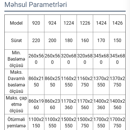
Məhsul Parametrləri 
Model
920
924
1224
1226
1424
1426
Sürət
220
200
180
160
170
150
Min.
260x56
260x56
320x68
320x68
345x68
345x68
Bəsləmə
0
0
0
0
0
0
ölçüsü
Maks.
Davamlı
860x21
860x25
1160x2
1160x2
1370x2
1370x2
bəsləmə
50
50
550
750
550
750
ölçüsü
Maks. çap
860x19
860x23
1170x2
1170x2
1400x2
1400x2
etmə
60
60
360
560
360
560
ölçüsü
Ötürməli
1100x2
1100x2
1500x2
1500x2
1700x2
1700x2
yemləmə
150
550
550
750
550
750