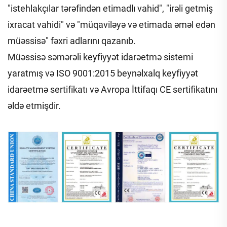
"istehlakçılar tərəfindən etimadlı vahid", "irəli getmiş
ixracat vahidi" və "müqaviləyə və etimada əməl edən
müəssisə" fəxri adlarını qazanıb.
Müəssisə səmərəli keyfiyyət idarəetmə sistemi
yaratmış və ISO 9001:2015 beynəlxalq keyfiyyət
idarəetmə sertifikatı və Avropa İttifaqı CE sertifikatını
əldə etmişdir.