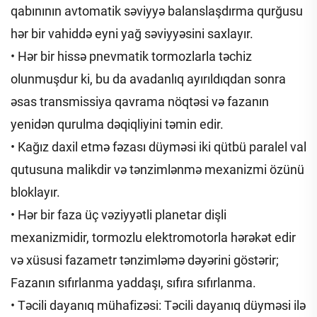
qabınının avtomatik səviyyə balanslaşdırma qurğusu
hər bir vahiddə eyni yağ səviyyəsini saxlayır.
• Hər bir hissə pnevmatik tormozlarla təchiz
olunmuşdur ki, bu da avadanlıq ayırıldıqdan sonra
əsas transmissiya qavrama nöqtəsi və fazanın
yenidən qurulma dəqiqliyini təmin edir.
• Kağız daxil etmə fəzası düyməsi iki qütbü paralel val
qutusuna malikdir və tənzimlənmə mexanizmi özünü
bloklayır.
• Hər bir faza üç vəziyyətli planetar dişli
mexanizmidir, tormozlu elektromotorla hərəkət edir
və xüsusi fazametr tənzimləmə dəyərini göstərir;
Fazanın sıfırlanma yaddaşı, sıfıra sıfırlanma.
• Təcili dayanıq mühafizəsi: Təcili dayanıq düyməsi ilə