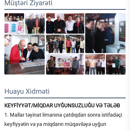
Müştəri Ziyarəti   
Huayu Xidməti 
KEYFİYYƏT/MİQDAR UYĞUNSUZLUĞU VƏ TƏLƏB
1. Mallar təyinat limanına çatdıqdan sonra istifadəçi
keyfiyyətin və ya miqdarın müqaviləyə uyğun