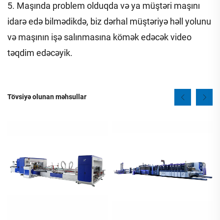
5. Maşında problem olduqda və ya müştəri maşını
idarə edə bilmədikdə, biz dərhal müştəriyə həll yolunu
və maşının işə salınmasına kömək edəcək video
təqdim edəcəyik.
Tövsiyə olunan məhsullar