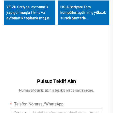
YF-ZD Seriyası avtomatik
HS-A Seriyası Tam
yapışdırmaqla tikmə və
kompüterləşdirilmiş yüksək
avtomatik toplama maşını
sürətli printerlə
yapışdırmaq və avtomatik
dəstələmək maşını
Pulsuz Təklif Alın
Nümayəndəmiz sizinlə tezliklə əlaqə saxlayacaq.
Telefon Nömrəsi/WhatsApp
Code