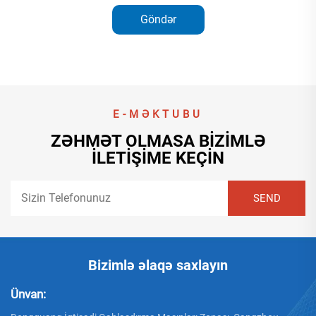
Göndər
E-MƏKTUBU
ZƏHMƏT OLMASA BIZIMLƏ
İLETIŞIME KEÇIN
Bizimlə əlaqə saxlayın
Ünvan: