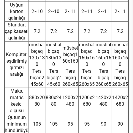
Uyğun
karton
2~10
2~10
2~11
2~11
2~11
2~11
qalınlığı
Standart
çap kasseti
7.2
7.2
7.2
7.2
7.2
7.2
qalınlığı
müsbət
müsbət
müsbət
müsbət
müsbət
müsbət
bıçaq
bıçaq
bıçaq
bıçaq
bıçaq
Kompüterl
bıçaq1
130x13
130x13
160x16
160x16
160x16
əşdirilmiş
60x160
0
0
0
0
0
qırmızı
Tərs
Tərs
Tərs
Tərs
Tərs
Tərs
aralığı
bıçaq2
bıçaq2
bıçaq
bıçaq
bıçaq
bıçaq
45x60
45x60
260x65
260x65
260x65
260x65
Maks.
matris
880x20
880x24
1200x2
1200x2
1420x2
1420x2
kəsici
80
80
480
680
480
680
ölçüsü
Qutunun
minimum
105
105
95
95
90
90
hündürlüyü