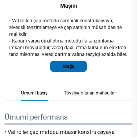
Maşını
Val rolleri çap metodu səmərəli konstruksiyaya,
•
əlverişli tənzimləməyə və çap səthinin müşahidəsinə
malikdir.
Kənarlı vərəq daxil etmə metodu ilə tənzimləmə
•
imkanı mövcuddur, vərəq daxil etmə kursunun elektron
tənzimlənməsi vərəq dartma valına təzyiqi azalda bilər.
Sorğu
Ümumi baxış
Tövsiyə olunan məhsullar
Ümumi performans 
• Val rollər çap metodu müasir konstruksiyaya