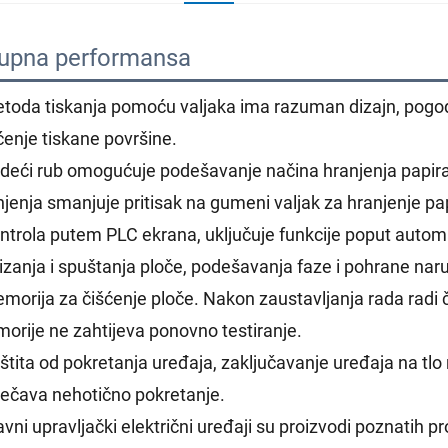
upna performansa 
etoda tiskanja pomoću valjaka ima razuman dizajn, pogo
ćenje tiskane površine.
odeći rub omogućuje podešavanje načina hranjenja papir
njenja smanjuje pritisak na gumeni valjak za hranjenje pa
ontrola putem PLC ekrana, uključuje funkcije poput autom
izanja i spuštanja ploče, podešavanja faze i pohrane nar
emorija za čišćenje ploče. Nakon zaustavljanja rada radi
orije ne zahtijeva ponovno testiranje.
štita od pokretanja uređaja, zaključavanje uređaja na tlo 
ječava nehotično pokretanje.
lavni upravljački električni uređaji su proizvodi poznatih