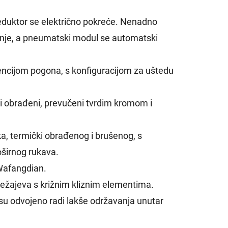
eduktor se električno pokreće. Nenadno
vanje, a pneumatski modul se automatski
kvencijom pogona, s konfiguracijom za uštedu
čki obrađeni, prevučeni tvrdim kromom i
ika, termički obrađenog i brušenog, s
širnog rukava.
 Wafangdian.
ležajeva s križnim kliznim elementima.
i su odvojeno radi lakše održavanja unutar