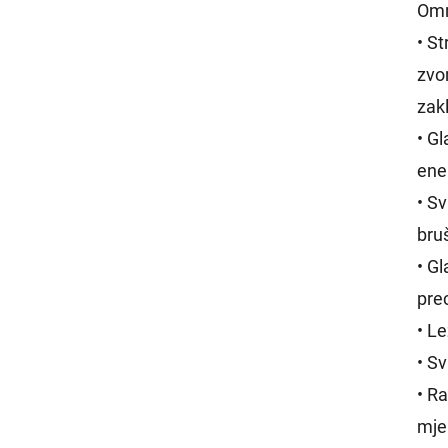
Omr
• S
zvo
zak
• G
ener
• Sv
bruš
• Gl
pre
• L
• S
• R
mje