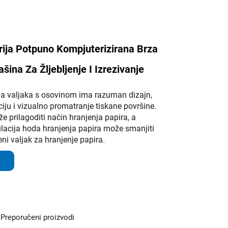
ija Potpuno Kompjuterizirana Brza
šina Za Žljebljenje I Izrezivanje
ja valjaka s osovinom ima razuman dizajn,
iju i vizualno promatranje tiskane površine.
e prilagoditi način hranjenja papira, a
ulacija hoda hranjenja papira može smanjiti
ni valjak za hranjenje papira.
Preporučeni proizvodi