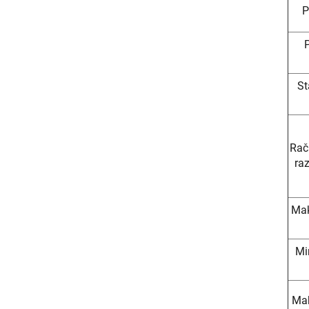
P
St
Rač
ra
Mak
Mi
Mak