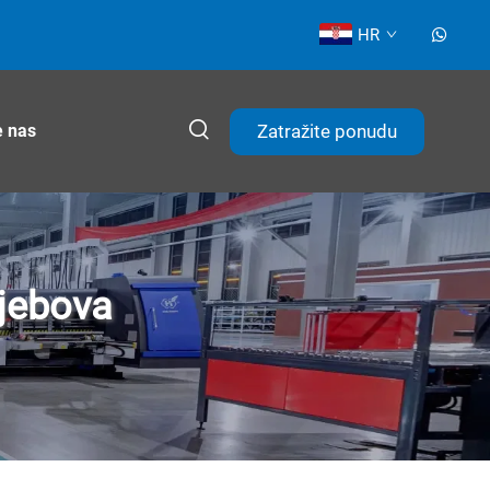
HR
Zatražite ponudu
e nas
ljebova