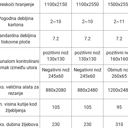
reskoči hranjenje
1100x2150
1100x2550
1500x25
Pogodna debljina
2~10
2~10
2~11
kartona
andardna debljina
7.2
7.2
7.2
tiskovne ploče
pozitivni nož
pozitivni nož
pozitivni 
130x130
130x130
160x160
unalom kontrolirani
zmak između utora
Negativni nož
Negativni nož
Obrnuti n
245x60
245x60
260x65
s. veličina alata za
880x2080
880x2480
1200x24
rezanje
n. visina kutije kod
105
105
95
žljebljenja
s. dubina žljebova
230
230
310