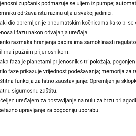
rijenosni zupčanik podmazuje se uljem iz pumpe; automats
mniku održava istu razinu ulja u svakoj jedinici.
vaki dio opremljen je pneumatskim kočnicama kako bi se o
jenosa i fazu nakon odvajanja uređaja.
jerilo razmaka hranjenja papira ima samoklinasti regulato
tilima i pužnim prijenosnikom.
vaka faza je planetarni prijenosnik s tri položaja, pogon
rilo faze prikazuje vrijednost podešavanja; memorija za re
štitna funkcija za hitno zaustavljanje: Opremljen je sklo
atnu sigurnosnu zaštitu.
pćeljen uređajem za postavljanje na nulu za brzu prilagodb
išefazno upravljanje za pogodniju uporabu.