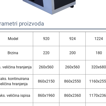
rametri proizvoda 
Model
920
924
1224
Brzina
220
200
180
. veličina hranjenja
260x560
260x560
320x680
aks. kontinuirana
860x2150
860x2550
1160x25
eličina hranjenja
ks. veličina ispisa
860x1960
860x2360
1170x23