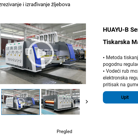
zrezivanje i izrađivanje žljebova
HUAYU-B Ser
Tiskarska Ma
Metoda tiskan
•
pogodnu regulac
Vodeći rub mož
•
elektronska reg
pritisak na gume
Upit
Pregled