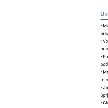
Uk
• M
pra
• V
hra
• K
pod
• M
mem
• Za
Spr
• G