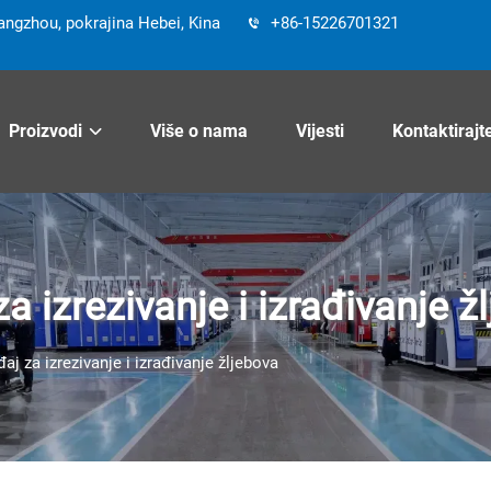
angzhou, pokrajina Hebei, Kina
+86-15226701321
Proizvodi
Više o nama
Vijesti
Kontaktirajt
za izrezivanje i izrađivanje ž
đaj za izrezivanje i izrađivanje žljebova