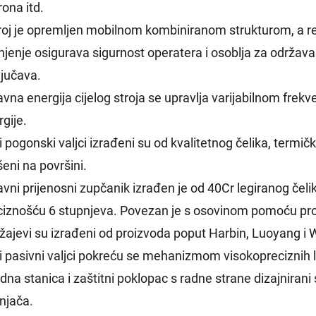
ona itd.
troj je opremljen mobilnom kombiniranom strukturom, a r
njenje osigurava sigurnost operatera i osoblja za održa
ljučava.
lavna energija cijelog stroja se upravlja varijabilnom fre
gije.
i pogonski valjci izrađeni su od kvalitetnog čelika, termi
eni na površini.
avni prijenosni zupčanik izrađen je od 40Cr legiranog čel
ciznošću 6 stupnjeva. Povezan je s osovinom pomoću pro
ežajevi su izrađeni od proizvoda poput Harbin, Luoyang i
vi pasivni valjci pokreću se mehanizmom visokopreciznih 
adna stanica i zaštitni poklopac s radne strane dizajniran
njača.