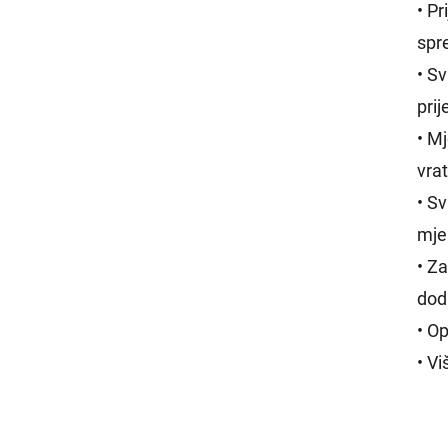
• P
spre
• S
pri
• M
vra
• S
mje
• Za
dod
• O
• V