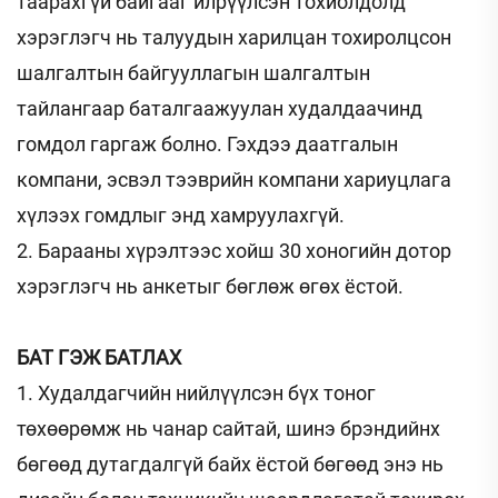
таарахгүй байгааг илрүүлсэн тохиолдолд
хэрэглэгч нь талуудын харилцан тохиролцсон
шалгалтын байгууллагын шалгалтын
тайлангаар баталгаажуулан худалдаачинд
гомдол гаргаж болно. Гэхдээ даатгалын
компани, эсвэл тээврийн компани хариуцлага
хүлээх гомдлыг энд хамруулахгүй.
2. Барааны хүрэлтээс хойш 30 хоногийн дотор
хэрэглэгч нь анкетыг бөглөж өгөх ёстой.
БАТ ГЭЖ БАТЛАХ
1. Худалдагчийн нийлүүлсэн бүх тоног
төхөөрөмж нь чанар сайтай, шинэ брэндийнх
бөгөөд дутагдалгүй байх ёстой бөгөөд энэ нь