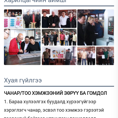
Хуая гүйлгээ 
ЧАНАР/ТОО ХЭМЖЭЭНИЙ ЗӨРҮҮ БА ГОМДОЛ
1. Бараа хүлээлгэх буудалд хүрээгүйгээр
хэрэглэгч чанар, эсвэл тоо хэмжээ гэрээтэй