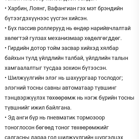
• Харбин, Лоянг, Вафангиан гэх мэт брэндийн
бүтээгдэхүүнээс үүсгэн хийсэн.
• Бүх пассив роллерууд нь өндөр нарийвчлалтай
хөлөгтэй гулзах механизмаар хөдөлгөгддөг.
• Гирдийн дотор тойм засвар хийхэд хялбар
байхын тулд үйлдлийн талбай, үйлдлийн талын
хамгаалалтыг тусдаа зохион бүтээсэн.
• Шилжүүлгийн элэг нь шахуургаар тослодог;
элэгний тосны савны автоматаар түвшинг
тэнцвэржүүлэх төхөөрөмж нь нэгж бүрийн тосны
түвшнийг ижил байлгана.
• Эд анги бүр нь пневматик тормозоор
тоноглосон бөгөөд тоног төхөөрөмжийг
салгасны дараа гол шилжүүлгийн шүргэлцэх