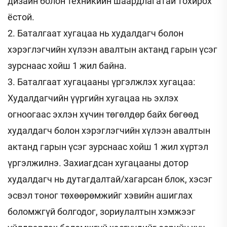
дизайн болон техникийн шаардлагатай тохирох
ёстой.
2. Баталгаат хугацаа нь худалдагч болон
хэрэглэгчийн хүлээн авалтын актанд гарын үсэг
зурснаас хойш 1 жил байна.
3. Баталгаат хугацааны үргэлжлэх хугацаа:
Худалдагчийн үүргийн хугацаа нь эхлэх
огноогаас эхлэн хүчин төгөлдөр байх бөгөөд
худалдагч болон хэрэглэгчийн хүлээн авалтын
актанд гарын үсэг зурснаас хойш 1 жил хүртэл
үргэлжилнэ. Захиагдсан хугацааны дотор
худалдагч нь дутагдалтай/хагарсан блок, хэсэг
эсвэл тоног төхөөрөмжийг хэвийн ашиглах
боломжгүй болгодог, зориулалтын хэмжээг