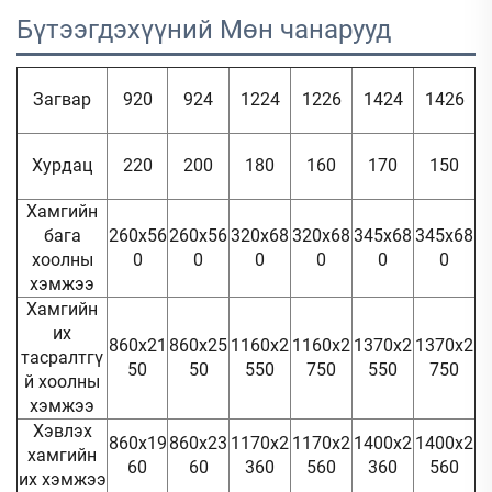
Бүтээгдэхүүний Мөн чанарууд 
Загвар
920
924
1224
1226
1424
1426
Хурдац
220
200
180
160
170
150
Хамгийн
бага
260x56
260x56
320x68
320x68
345x68
345x68
хоолны
0
0
0
0
0
0
хэмжээ
Хамгийн
их
860x21
860x25
1160x2
1160x2
1370x2
1370x2
тасралтгү
50
50
550
750
550
750
й хоолны
хэмжээ
Хэвлэх
860x19
860x23
1170x2
1170x2
1400x2
1400x2
хамгийн
60
60
360
560
360
560
их хэмжээ