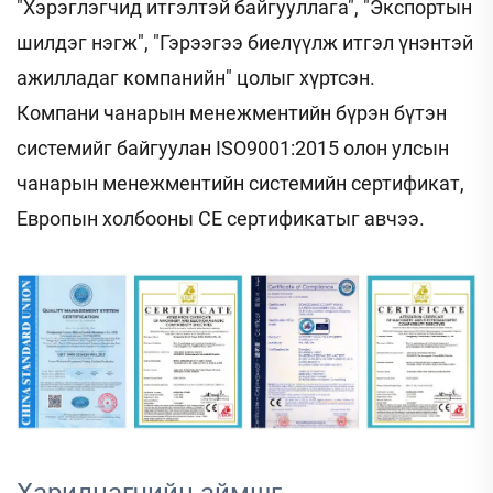
"Хэрэглэгчид итгэлтэй байгууллага", "Экспортын
шилдэг нэгж", "Гэрээгээ биелүүлж итгэл үнэнтэй
ажилладаг компанийн" цолыг хүртсэн.
Компани чанарын менежментийн бүрэн бүтэн
системийг байгуулан ISO9001:2015 олон улсын
чанарын менежментийн системийн сертификат,
Европын холбооны CE сертификатыг авчээ.
Харилцагчийн аймшг 