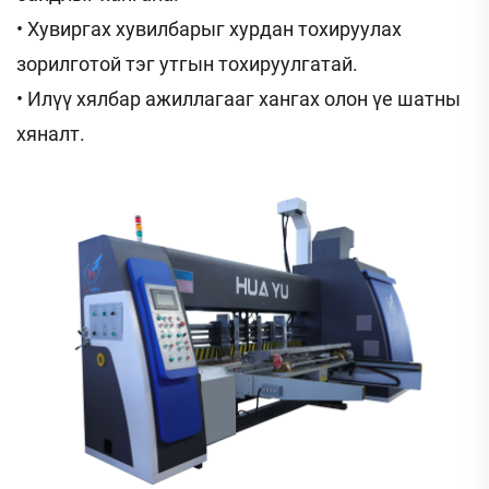
• Хувиргах хувилбарыг хурдан тохируулах
зорилготой тэг утгын тохируулгатай.
• Илүү хялбар ажиллагааг хангах олон үе шатны
хяналт.