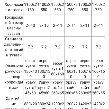
Хооллохы
1100x2
1100x2
1500x2
1500x2
1700x2
1700x2
г алгасах
150
550
550
750
550
750
Тохиромж
той самар
2~10
2~10
2~11
2~11
2~11
2~11
цаасны
зузаан
Стандарт
хэвлэлийн
7.2
7.2
7.2
7.2
7.2
7.2
хавтангий
н зузаан
эерэг
эерэг
эерэг
эерэг
эерэг
эерэг
Компьюте
хутга
хутга
хутга
хутга
хутга
хутга1
ржүүлсэн
130x13
130x13
160x16
160x16
160x16
60x160
завсар
0
0
0
0
0
хооронды
Урвуу
Урвуу
Урвуу
Урвуу
Урвуу
Урвуу
н зай
хутга2
хутга2
хайч
хайч
хайч
хайч
45x60
45x60
260x65
260x65
260x65
260x65
Хамгийн
их
880x20
880x24
1200x2
1200x2
1420x2
1420x2