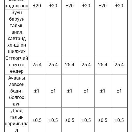
хөдөлгөөн
±20
±20
±20
±20
±20
±20
Зүүн
баруун
талын
анил
хавтанд
хөндлөн
шилжих
Огтлогчий
н хутга
25.4
25.4
25.4
25.4
25.4
25.4
өндөр
Ачааны
зөвхөн
бодит
±1
±1
±1
±1
±1
±1
болгох
дүн
Дээд
талын
±0.5
±0.5
±0.5
±0.5
±0.5
±0.5
нарийвчла
л