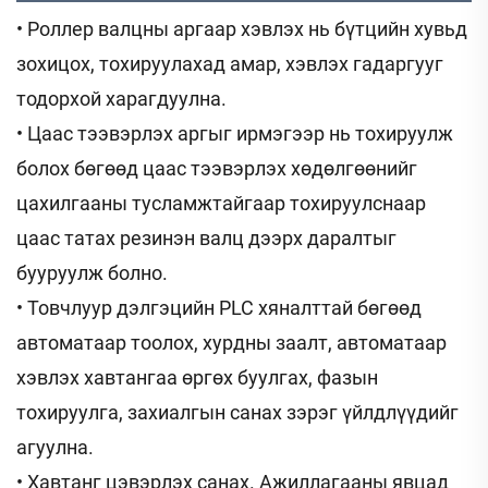
• Роллер валцны аргаар хэвлэх нь бүтцийн хувьд
зохицох, тохируулахад амар, хэвлэх гадаргууг
тодорхой харагдуулна.
• Цаас тээвэрлэх аргыг ирмэгээр нь тохируулж
болох бөгөөд цаас тээвэрлэх хөдөлгөөнийг
цахилгааны тусламжтайгаар тохируулснаар
цаас татах резинэн валц дээрх даралтыг
бууруулж болно.
• Товчлуур дэлгэцийн PLC хяналттай бөгөөд
автоматаар тоолох, хурдны заалт, автоматаар
хэвлэх хавтангаа өргөх буулгах, фазын
тохируулга, захиалгын санах зэрэг үйлдлүүдийг
агуулна.
• Хавтанг цэвэрлэх санах. Ажиллагааны явцад