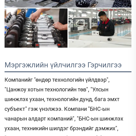
Мэргэжлийн үйлчилгээ 
Гэрчилгээ 
Компанийг "өндөр технологийн үйлдвэр",
"Цанжоу хотын технологийн төв", "Улсын
шинжлэх ухаан, технологийн дунд, бага эмхт
субъект" гэж үнэлжээ. Компани "БНС-ын
чанарын алдарт компаний", "БНС-ын шинжлэх
ухаан, техникийн шилдэг брэндийг дэмжих",