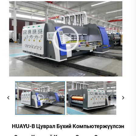
HUAYU-B Цуврал Бүхий Компьютержүүлсэн