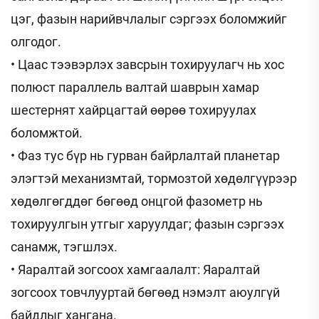
цэг, фазын нарийвчлалыг сэргээх боломжийг
олгодог.
• Цаас тээвэрлэх завсрын тохируулагч нь хос
полюст параллель валтай шаврын хамар
шестернят хайрцагтай өөрөө тохируулах
боломжтой.
• Фаз тус бүр нь гурван байрлалтай планетар
элэгтэй механизмтай, тормозтой хөдөлгүүрээр
хөдөлгөгддөг бөгөөд онцгой фазометр нь
тохируулгын утгыг харуулдаг; фазын сэргээх
санамж, тэгшлэх.
• Яаралтай зогсоох хамгаалалт: Яаралтай
зогсоох товчлууртай бөгөөд нэмэлт аюулгүй
байдлыг хангана.