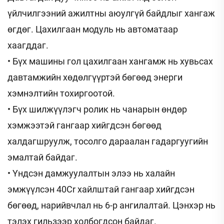
үйлчилгээний ажилтны аюулгүй байдлыг хангаж
өгдөг. Цахилгаан модуль нь автоматаар
хаагддаг.
• Бүх машины гол цахилгаан хангамж нь хувьсах
давтамжийн хөдөлгүүртэй бөгөөд энерги
хэмнэлтийн тохиргоотой.
• Бүх шилжүүлэгч ролик нь чанарын өндөр
хэмжээтэй гангаар хийгдсэн бөгөөд
халдагшруулж, тосолго дараалан гадаргуугийн
эмалтай байдаг.
• Үндсэн дамжуулалтын элээ нь халайн
эмжүүлсэн 40Cr хайлштай гангаар хийгдсэн
бөгөөд, нарийвчлал нь 6-р ангилалтай. Цэнхэр нь
тэлэх гильзээр холбогдсон байдаг.