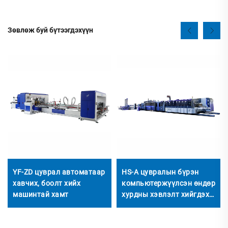
Зөвлөж буй бүтээгдэхүүн
YF-ZD цуврал автоматаар
HS-A цувралын бүрэн
хавчих, боолт хийх
компьютержүүлсэн өндөр
машинтай хамт
хурдны хэвлэлт хийгдэх,
холбох, автоматаар
холбох машины нэгдэл