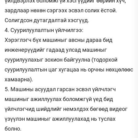
үйлдвэрлэх боломжгүй хэсгүүдийг өөрийн хүч,
зардлаар нөхөн сэргээх эсвэл солих ёстой.
Солигдсон дутагдалтай хэсгүүд.
4. Суурилуулалтын үйлчилгээ:
Хэрэглэгч бүх машиныг авсны дараа бид
инженерүүдийг гадаад улсад машиныг
суурилуулахыг зохион байгуулна (тодорхой
суурилуулалтын цаг хугацаа нь орчны нөхцөлөөс
хамаарна).
5. Машины асуудал гарсан эсвэл үйлчлэгч
машиныг ажиллуулах боломжгүй үед бид
үйлчлэгчид шийдлийг немэлдэх бөгөөд видеог
үзүүлэн машиныг ажиллуулахад нь туслах
болно.