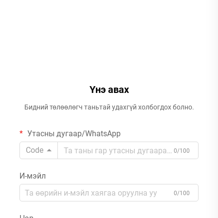
Үнэ авах
Бидний төлөөлөгч таньтай удахгүй холбогдох болно.
Утасны дугаар/WhatsApp
Code
0/100
И-мэйл
0/100