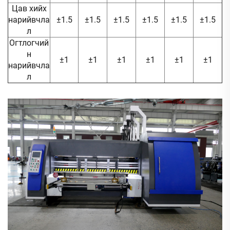
Цав хийх
нарийвчла
±1.5
±1.5
±1.5
±1.5
±1.5
±1.5
л
Огтлогчий
н
±1
±1
±1
±1
±1
±1
нарийвчла
л