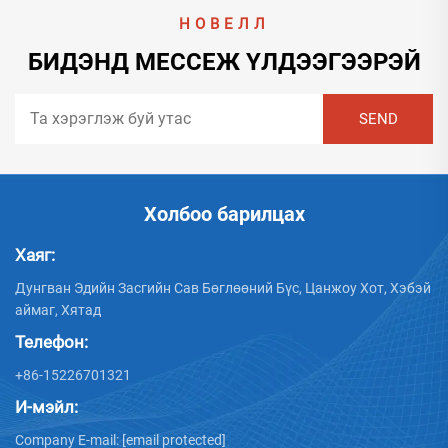
НОВЕЛЛ
БИДЭНД МЕССЕЖ ҮЛДЭЭГЭЭРЭЙ
Холбоо барилцах
Хаяг:
Дунгван Эдийн Засгийн Сав Бөглөөний Бүс, Цанжоу Хот, Хэбэй
аймаг, Хятад
Телефон:
+86-15226701321
И-мэйл:
Company E-mail:
[email protected]