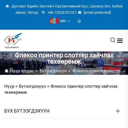
Дунгван Эдийн Засгийн Сав Бөглөөний Бүс, Цанжоу Хот, Хэбэй
аймаг, Хятад
+86-15226701321
[email protected]
MN
Флексо принтер слоттер хайчлах
төхөөрөмж
Нүүр хуудас
>
Бүтээгдэхүүн
>
Флексо принтер слоттер хайчлах төхөөрөмж
Нүүр >
Бүтээгдэхүүн
>
Флексо принтер слоттер хайчлах
төхөөрөмж
БҮХ БҮТЭЭГДЭХҮҮН