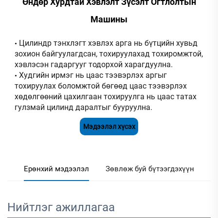
Өндөр Хурдтай Хэвлэлт Зүсэлт Огтлолтын
Машины
Цилиндр тэнхлэгт хэвлэх арга нь бүтцийн хувьд
•
зохион байгуулагдсан, тохируулахад тохиромжтой,
хэвлэсэн гадаргууг тодорхой харагдуулна.
Худгийн ирмэг нь цаас тээвэрлэх аргыг
•
тохируулах боломжтой бөгөөд цаас тээвэрлэх
хөдөлгөөний цахилгаан тохируулга нь цаас татах
гулзмай цилинд даралтыг бууруулна.
Мэдээлэл хүсэх
Ерөнхий мэдээлэл
Зөвлөж буй бүтээгдэхүүн
Нийтлэг ажиллагаа 