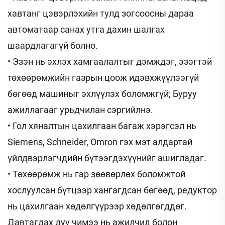
хавтанг цэвэрлэхийн тулд зогсоосны дараа
автоматаар санах утга дахин шалгах
шаардлагагүй болно.
• Эзэн нь эхлэх хамгаалалтыг дэмждэг, эзэгтэй
төхөөрөмжийн газрын цоож идэвхжүүлээгүй
бөгөөд машиныг эхлүүлэх боломжгүй; Буруу
ажиллагааг урьдчилан сэргийлнэ.
• Гол хяналтын цахилгаан багаж хэрэгсэл нь
Siemens, Schneider, Omron гэх мэт алдартай
үйлдвэрлэгчдийн бүтээгдэхүүнийг ашигладаг.
• Төхөөрөмж нь гар зөөвөрлөх боломжтой
хослуулсан бүтцээр хангагдсан бөгөөд, редуктор
нь цахилгаан хөдөлгүүрээр хөдөлгөгддөг.
Давтагдах дуу чимээ нь ажилчид болон