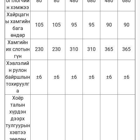
огтлогчий
80
80
480
680
480
680
н хэмжээ
Хайрцагн
ы хамгийн
105
105
95
95
90
90
бага
өндөр
Хамгийн
их слотын
230
230
310
310
365
365
гүн
Хэвлэлий
н рулон
байршлын
±6
±6
±6
±6
±6
±6
тохируулг
а
Хоёр
талын
хүрдэн
дээрх
тулгуурын
хэвтээ
зөөлөн