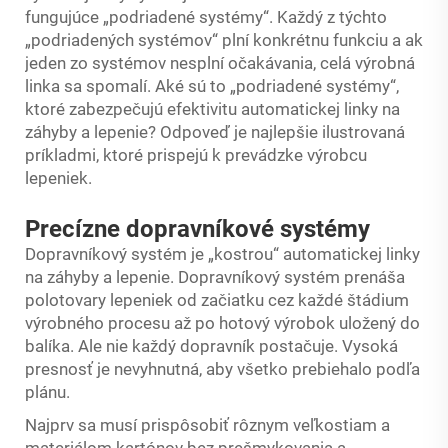
fungujúce „podriadené systémy“. Každý z týchto
„podriadených systémov“ plní konkrétnu funkciu a ak
jeden zo systémov nesplní očakávania, celá výrobná
linka sa spomalí. Aké sú to „podriadené systémy“,
ktoré zabezpečujú efektivitu automatickej linky na
záhyby a lepenie? Odpoveď je najlepšie ilustrovaná
príkladmi, ktoré prispejú k prevádzke výrobcu
lepeniek.
Precízne dopravníkové systémy
Dopravníkový systém je „kostrou“ automatickej linky
na záhyby a lepenie. Dopravníkový systém prenáša
polotovary lepeniek od začiatku cez každé štádium
výrobného procesu až po hotový výrobok uložený do
balíka. Ale nie každý dopravník postačuje. Vysoká
presnosť je nevyhnutná, aby všetko prebiehalo podľa
plánu.
Najprv sa musí prispôsobiť rôznym veľkostiam a