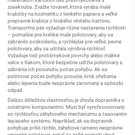
materiálom kartónov bez prešmykovania a
zaseknutia. Zvážte továreň, ktorá vyrába malé
krabičky na kozmetiku z tenkého papiera a veľké
prepravné krabice z hrubého vlnitého kartónu.
Transportný pás vyžaduje rôzne nastavenia rýchlosti
– pomalšie pre krehké malé polotovary, aby sa
zabránilo poškodeniu, a rýchlejšie pre veľké, pevné
polotovary, aby sa udržala výrobná rýchlosť.
Vyžaduje tiež protišmykové povrchy alebo mäkké
valce s tlakom, ktoré bezpečne udržia polotovary a
zabránia ich posunutiu počas pohybu. Ak sa
polotovar počas pohybu posunie, krok ohýbania
alebo lepenia bude nesprávne zarovnaný a spôsobí
odpad.
Ďalšou dôležitou vlastnosťou je zhoda dopravníka s
ostatnými komponentmi. Musí byť synchronizovaný
so rýchlosťou záhybového mechanizmu a časovaním
lepiaceho systému. Napríklad, ak sa dopravník
pohybuje príliš rýchlo, záhybové rameno nesprávne
umiestni polotovar, zatiaľ čo príliš pomalý chod