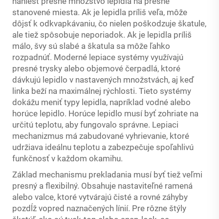
naniesť presné množstvo lepidla na presne
stanovené miesta. Ak je lepidla príliš veľa, môže
dôjsť k odkvapkávaniu, čo nielen poškodzuje škatule,
ale tiež spôsobuje neporiadok. Ak je lepidla príliš
málo, švy sú slabé a škatula sa môže ľahko
rozpadnúť. Moderné lepiace systémy využívajú
presné trysky alebo objemové čerpadlá, ktoré
dávkujú lepidlo v nastavených množstvách, aj keď
linka beží na maximálnej rýchlosti. Tieto systémy
dokážu meniť typy lepidla, napríklad vodné alebo
horúce lepidlo. Horúce lepidlo musí byť zohriate na
určitú teplotu, aby fungovalo správne. Lepiaci
mechanizmus má zabudované vyhrievanie, ktoré
udržiava ideálnu teplotu a zabezpečuje spoľahlivú
funkčnosť v každom okamihu.
Základ mechanismu prekladania musí byť tiež veľmi
presný a flexibilný. Obsahuje nastaviteľné ramená
alebo valce, ktoré vytvárajú čisté a rovné záhyby
pozdĺž vopred naznačených línií. Pre rôzne štýly