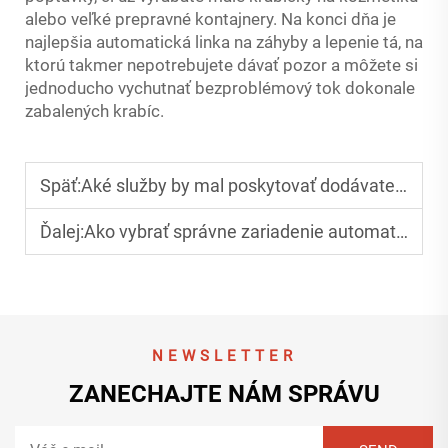
alebo veľké prepravné kontajnery. Na konci dňa je
najlepšia automatická linka na záhyby a lepenie tá, na
ktorú takmer nepotrebujete dávať pozor a môžete si
jednoducho vychutnať bezproblémový tok dokonale
zabalených krabíc.
Späť:
Aké služby by mal poskytovať dodávateľ zariadení na lepenie priečok?
Ďalej:
Ako vybrať správne zariadenie automatického záložníka a lepiaceho stroja?
NEWSLETTER
ZANECHAJTE NÁM SPRÁVU