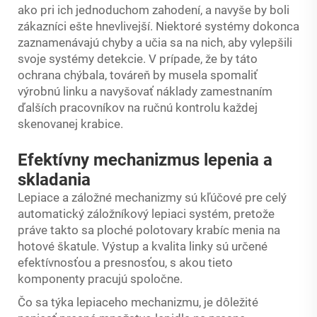
ako pri ich jednoduchom zahodení, a navyše by boli
zákazníci ešte hnevlivejší. Niektoré systémy dokonca
zaznamenávajú chyby a učia sa na nich, aby vylepšili
svoje systémy detekcie. V prípade, že by táto
ochrana chýbala, továreň by musela spomaliť
výrobnú linku a navyšovať náklady zamestnaním
ďalších pracovníkov na ručnú kontrolu každej
skenovanej krabice.
Efektívny mechanizmus lepenia a
skladania
Lepiace a záložné mechanizmy sú kľúčové pre celý
automatický záložníkový lepiaci systém, pretože
práve takto sa ploché polotovary krabíc menia na
hotové škatule. Výstup a kvalita linky sú určené
efektívnosťou a presnosťou, s akou tieto
komponenty pracujú spoločne.
Čo sa týka lepiaceho mechanizmu, je dôležité