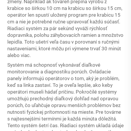
zmeny. Napríklad ak továreň prepína výrobu z
krabice so šírkou 10 cm na krabicu so šírkou 15 cm,
operátor len spustí uložený program pre krabicu 15
cm a nie je potrebné ručne upravovať každú súčasť.
Riadiaci systém za pár sekúnd vyváži rýchlosť
dopravníka, polohu záhybovacích ramien a množstvo
lepidla. Toto ušetrí veľa času v porovnaní s ručnými
nastaveniami, ktoré môžu pri výmene trvať 30 minút
alebo viac.
Systém má schopnosť vykonávať diaľkové
monitorovanie a diagnostiku porúch. Ovládacie
panely informujú operátorov o tom, aký je problém,
keď sa linka zastaví. To je oveľa lepšie, ako keby
operátori museli hádať príčinu. Pokročilé systémy
umožňujú prechodný diaľkový dohľad nad opravou
porúch, čo uľahčuje opravu menších problémov bez
nutnosti fyzickej prítomnosti na mieste. Pre továrne
s najtesnejšími termínmi je každá minúta dôležitá.
Tento systém šetrí čas. Riadiaci systém ukladá údaje