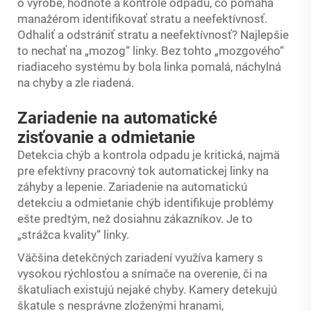
o výrobe, hodnote a kontrole odpadu, čo pomáha
manažérom identifikovať stratu a neefektívnosť.
Odhaliť a odstrániť stratu a neefektívnosť? Najlepšie
to nechať na „mozog“ linky. Bez tohto „mozgového“
riadiaceho systému by bola linka pomalá, náchylná
na chyby a zle riadená.
Zariadenie na automatické
zisťovanie a odmietanie
Detekcia chýb a kontrola odpadu je kritická, najmä
pre efektívny pracovný tok automatickej linky na
záhyby a lepenie. Zariadenie na automatickú
detekciu a odmietanie chýb identifikuje problémy
ešte predtým, než dosiahnu zákazníkov. Je to
„strážca kvality“ linky.
Väčšina detekčných zariadení využíva kamery s
vysokou rýchlosťou a snímače na overenie, či na
škatuliach existujú nejaké chyby. Kamery detekujú
škatule s nesprávne zloženými hranami,