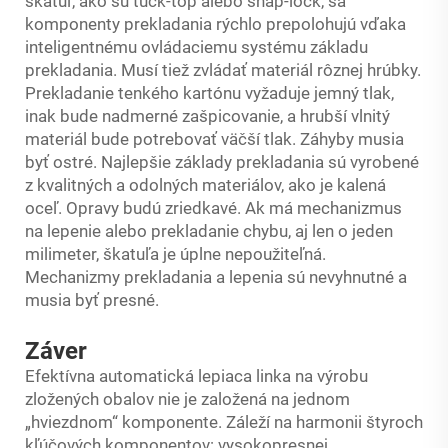
škatúľ, ako sú tuck-top alebo snap-lock, sa
komponenty prekladania rýchlo prepolohujú vďaka
inteligentnému ovládaciemu systému základu
prekladania. Musí tiež zvládať materiál rôznej hrúbky.
Prekladanie tenkého kartónu vyžaduje jemný tlak,
inak bude nadmerné zašpicovanie, a hrubší vlnitý
materiál bude potrebovať väčší tlak. Záhyby musia
byť ostré. Najlepšie základy prekladania sú vyrobené
z kvalitných a odolných materiálov, ako je kalená
oceľ. Opravy budú zriedkavé. Ak má mechanizmus
na lepenie alebo prekladanie chybu, aj len o jeden
milimeter, škatuľa je úplne nepoužiteľná.
Mechanizmy prekladania a lepenia sú nevyhnutné a
musia byť presné.
Záver
Efektívna automatická lepiaca linka na výrobu
zložených obalov nie je založená na jednom
„hviezdnom“ komponente. Záleží na harmonii štyroch
kľúčových komponentov: vysokopresnej