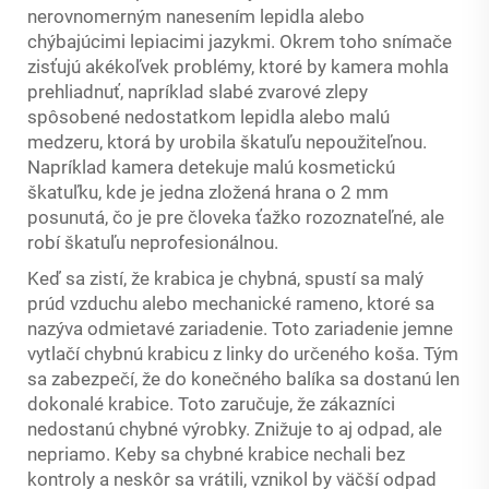
nerovnomerným nanesením lepidla alebo
chýbajúcimi lepiacimi jazykmi. Okrem toho snímače
zisťujú akékoľvek problémy, ktoré by kamera mohla
prehliadnuť, napríklad slabé zvarové zlepy
spôsobené nedostatkom lepidla alebo malú
medzeru, ktorá by urobila škatuľu nepoužiteľnou.
Napríklad kamera detekuje malú kosmetickú
škatuľku, kde je jedna zložená hrana o 2 mm
posunutá, čo je pre človeka ťažko rozoznateľné, ale
robí škatuľu neprofesionálnou.
Keď sa zistí, že krabica je chybná, spustí sa malý
prúd vzduchu alebo mechanické rameno, ktoré sa
nazýva odmietavé zariadenie. Toto zariadenie jemne
vytlačí chybnú krabicu z linky do určeného koša. Tým
sa zabezpečí, že do konečného balíka sa dostanú len
dokonalé krabice. Toto zaručuje, že zákazníci
nedostanú chybné výrobky. Znižuje to aj odpad, ale
nepriamo. Keby sa chybné krabice nechali bez
kontroly a neskôr sa vrátili, vznikol by väčší odpad