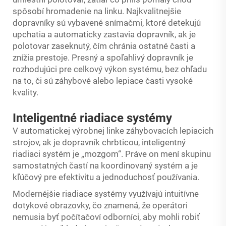
spôsobí hromadenie na linku. Najkvalitnejšie
dopravníky sú vybavené snímačmi, ktoré detekujú
upchatia a automaticky zastavia dopravník, ak je
polotovar zaseknutý, čím chránia ostatné časti a
znížia prestoje. Presný a spoľahlivý dopravník je
rozhodujúci pre celkový výkon systému, bez ohľadu
na to, či sú záhybové alebo lepiace časti vysoké
kvality.
Inteligentné riadiace systémy
V automatickej výrobnej linke záhybovacích lepiacich
strojov, ak je dopravník chrbticou, inteligentný
riadiaci systém je „mozgom“. Práve on mení skupinu
samostatných častí na koordinovaný systém a je
kľúčový pre efektivitu a jednoduchosť používania.
Modernéjšie riadiace systémy využívajú intuitívne
dotykové obrazovky, čo znamená, že operátori
nemusia byť počítačoví odborníci, aby mohli robiť