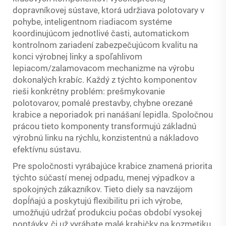
dopravníkovej sústave, ktorá udržiava polotovary v
pohybe, inteligentnom riadiacom systéme
koordinujúcom jednotlivé časti, automatickom
kontrolnom zariadení zabezpečujúcom kvalitu na
konci výrobnej linky a spoľahlivom
lepiacom/zalamovacom mechanizme na výrobu
dokonalých krabíc. Každý z týchto komponentov
rieši konkrétny problém: prešmykovanie
polotovarov, pomalé prestavby, chybne orezané
krabice a neporiadok pri nanášaní lepidla. Spoločnou
prácou tieto komponenty transformujú základnú
výrobnú linku na rýchlu, konzistentnú a nákladovo
efektívnu sústavu.
Pre spoločnosti vyrábajúce krabice znamená priorita
týchto súčastí menej odpadu, menej výpadkov a
spokojných zákazníkov. Tieto diely sa navzájom
dopĺňajú a poskytujú flexibilitu pri ich výrobe,
umožňujú udržať produkciu počas období vysokej
poptávky, či už vyrábate malé krabičky na kozmetiku