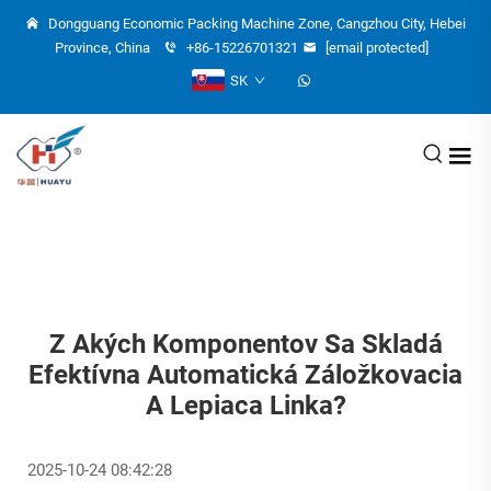
Dongguang Economic Packing Machine Zone, Cangzhou City, Hebei
Province, China
+86-15226701321
[email protected]
SK
Z Akých Komponentov Sa Skladá
Efektívna Automatická Záložkovacia
A Lepiaca Linka?
2025-10-24 08:42:28