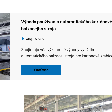
Výhody používania automatického kartónov
balzacejho stroja
Aug 16, 2025
Zaujímajú vás významné výhody využitia
automatického balzacej stroja pre kartónové krabic
priemysle výrobných a spracovateľských strojov? V
tomto článku sa pozrieme na výhody tejto inovatívn
Čítať viac
technológie v oblasti balzacej techniky. Zistite, ako
môže automatický balzacej stroj pre kartónové krab
transformovať váš výrobný proces, zabezpečiť
bezproblémový chod, zvýšiť efektivitu a produktivitu