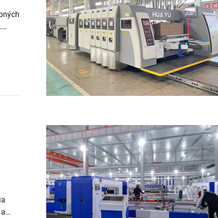
obných
.
ia
 a