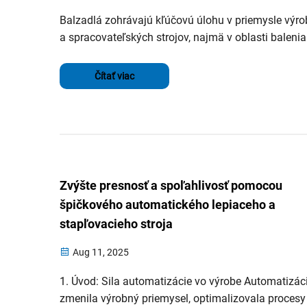
Balzadlá zohrávajú kľúčovú úlohu v priemysle výr
a spracovateľských strojov, najmä v oblasti balenia
Tento článok poskytne komplexné informácie o
balzakách, ich význame a rôznych typoch...
Čítať viac
Zvýšte presnosť a spoľahlivosť pomocou
špičkového automatického lepiaceho a
stapľovacieho stroja
Aug 11, 2025
1. Úvod: Sila automatizácie vo výrobe Automatizác
zmenila výrobný priemysel, optimalizovala procesy