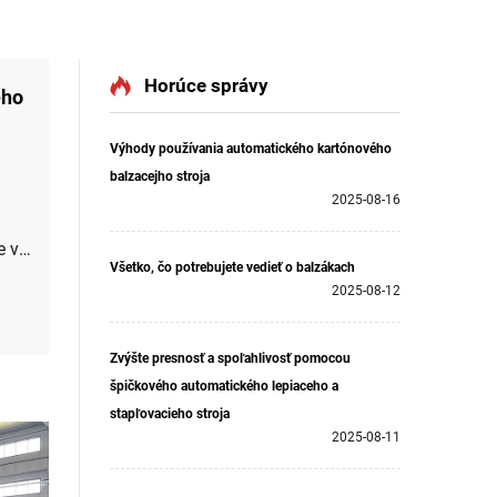
Horúce správy
ého
Výhody používania automatického kartónového
balzacejho stroja
2025-08-16
e v
Všetko, čo potrebujete vedieť o balzákach
2025-08-12
ej
ice
Zvýšte presnosť a spoľahlivosť pomocou
špičkového automatického lepiaceho a
.
stapľovacieho stroja
2025-08-11