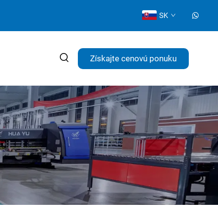
SK
Získajte cenovú ponuku