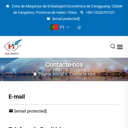
Zona de Máquinas de Embalagem Econômica de Dongguang, Cidade
de Cangzhou, Província de Hebei, China
+86-15226701321
[email protected]
PT
Contacte-nos
Página Inicial
>
Contacte-nos
E-mail
[email protected]