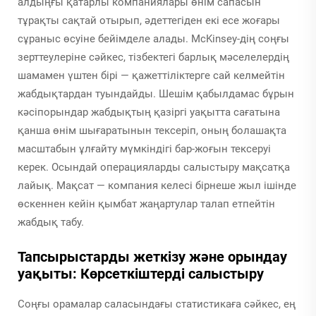
алдыңғы қатарлы компаниялары өнім сапасын
тұрақты сақтай отырып, әдеттегіден екі есе жоғары
сұраныс өсуіне бейімделе алады. McKinsey-дің соңғы
зерттеулеріне сәйкес, тізбектегі барлық мәселелердің
шамамен үштен бірі — қажеттіліктерге сай келмейтін
жабдықтардан туындайды. Шешім қабылдамас бұрын
кәсіпорындар жабдықтың қазіргі уақытта сағатына
қанша өнім шығаратынын тексеріп, оның болашақта
масштабын ұлғайту мүмкіндігі бар-жоғын тексеруі
керек. Осындай операцияларды салыстыру мақсатқа
лайық. Мақсат — компания келесі бірнеше жыл ішінде
өскеннен кейін қымбат жаңартулар талап етпейтін
жабдық табу.
Тапсырыстарды жеткізу және орындау
уақыты: Көрсеткіштерді салыстыру
Соңғы орамалар саласындағы статистикаға сәйкес, ең