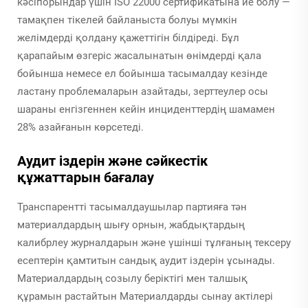
кәсіпорындар үшін ISO 22000 сертификатына ие болу —
тамақпен тікелей байланыста болуы мүмкін
желімдерді қолдану қажеттігін білдіреді. Бұл
қарапайым өзгеріс жасалынатын өнімдерді қала
бойынша немесе ел бойынша тасымалдау кезінде
ластану проблемаларын азайтады, зерттеулер осы
шараны енгізгеннен кейін инциденттердің шамамен
28% азайғанын көрсетеді.
Аудит іздерін және сәйкестік
құжаттарын бағалау
Транспарентті тасымалдаушылар партияға тән
материалдардың шығу орнын, жабдықтардың
калибрлеу журналдарын және үшінші тұлғаның тексеру
есептерін қамтитын сандық аудит іздерін ұсынады.
Материалдардың созылу беріктігі мен талшық
құрамын растайтын Материалдарды сынау актілері