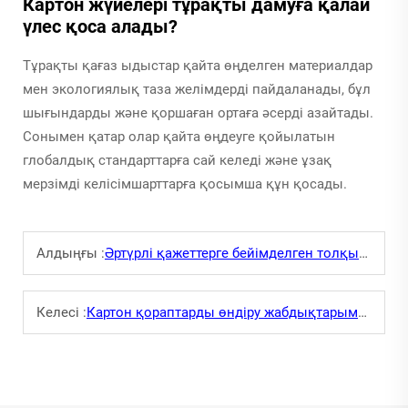
Картон жүйелері тұрақты дамуға қалай
үлес қоса алады?
Тұрақты қағаз ыдыстар қайта өңделген материалдар
мен экологиялық таза желімдерді пайдаланады, бұл
шығындарды және қоршаған ортаға әсерді азайтады.
Сонымен қатар олар қайта өңдеуге қойылатын
глобалдық стандарттарға сай келеді және ұзақ
мерзімді келісімшарттарға қосымша құн қосады.
Алдыңғы :
Әртүрлі қажеттерге бейімделген толқынды қорап жолын қалай жасауға болады?
Келесі :
Картон қораптарды өндіру жабдықтарымен өнімділікті қалай арттыруға болады?