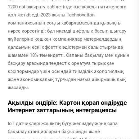
1200 dpi ажырату қабілетінде өте жақсы нәтижелерге
қол жеткізеді. 2023 жылы Technovation
компаниясының соңғы хабарламасында қызықты
нәрсе көрсетілді: бұл икемді цифрлық басып шығару
жүйелеріне көшкен компаниялар материалдардың
қалдығын ескі офсеттік әдістермен салыстырғанда
шамамен 18% төмендетті. Сапаны бақылау мен құнын
басқару арасында теңдестік орнатуға тырысқан
кәсіпорындар үшін осындай тиімділік экологиялық
және экономикалық тұрғыдан нағыз айырмашылық
жасайды.
Ақылды өндіріс: Картон қорап өндіруде
Интернет заттарының интеграциясы
IoT датчиклері жәшіктің бүгу, желімдеу және сапа
бақылау станцияларын бақылайды және