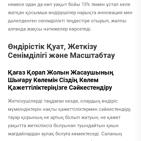
немесе одан да көп уақыт бойы 15% төмен ұстап келе
жатқан қосымша өндірушілер нарықта инновация мен
дәлелденген сенімділікті теңдестіре отырып, жалпы
алғанда жақсы нәтижелер көрсетеді.
Өндірістік Қуат, Жеткізу
Сенімділігі және Масштабтау
Қағаз Қорап Жолын Жасаушының
Шығару Көлемін Сіздің Көлем
Қажеттіліктеріңізге Сәйкестендіру
Жеткізушілерді таңдаған кезде, олардың өндіріс
мүмкіндіктерін нақты қажеттіліктермен сәйкестендіру,
тауар қорының не артық болып жатуын, не қажет
уақытта жеткіліксіз болуынан туындайтын қиын
жағдайлардан аулақ болуға көмектеседі. Саланың