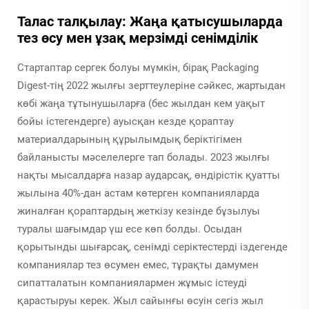
Талас талқылау: Жаңа қатысушыларда
тез өсу мен ұзақ мерзімді сенімділік
Стартаптар сергек болуы мүмкін, бірақ Packaging
Digest-тің 2022 жылғы зерттеулеріне сәйкес, жартыдан
көбі жаңа тұтынушыларға (бес жылдан кем уақыт
бойы істегендерге) ауысқан кезде қораптау
материалдарының құрылымдық беріктігімен
байланысты мәселелерге тап болады. 2023 жылғы
нақты мысалдарға назар аударсақ, өндірістік қуатты
жылына 40%-дан астам көтерген компанияларда
жиналған қораптардың жеткізу кезінде бұзылуы
туралы шағымдар үш есе көп болды. Осыдан
қорытынды шығарсақ, сенімді серіктестерді іздегенде
компаниялар тез өсумен емес, тұрақты дамумен
сипатталатын компаниялармен жұмыс істеуді
қарастыруы керек. Жыл сайынғы өсуін сегіз жыл