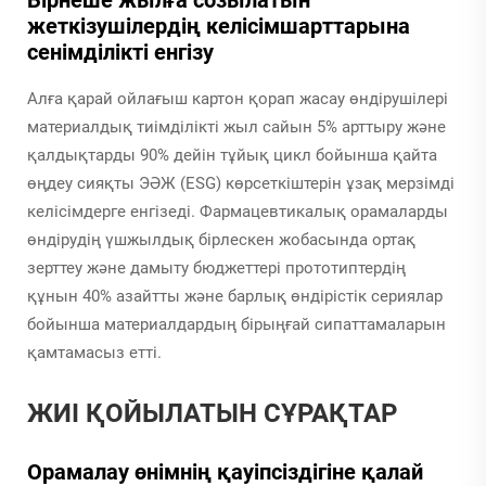
жеткізушілердің келісімшарттарына
сенімділікті енгізу
Алға қарай ойлағыш картон қорап жасау өндірушілері
материалдық тиімділікті жыл сайын 5% арттыру және
қалдықтарды 90% дейін тұйық цикл бойынша қайта
өңдеу сияқты ЭӘЖ (ESG) көрсеткіштерін ұзақ мерзімді
келісімдерге енгізеді. Фармацевтикалық орамаларды
өндірудің үшжылдық бірлескен жобасында ортақ
зерттеу және дамыту бюджеттері прототиптердің
құнын 40% азайтты және барлық өндірістік сериялар
бойынша материалдардың бірыңғай сипаттамаларын
қамтамасыз етті.
ЖИІ ҚОЙЫЛАТЫН СҰРАҚТАР
Орамалау өнімнің қауіпсіздігіне қалай