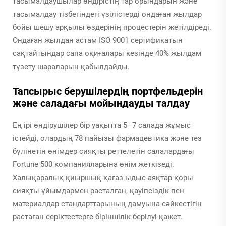
тасымалдаушылар өндірістің тар орындарын және
тасымалдау тізбегіндегі үзілістерді ондаған жылдар
бойы шешу арқылы өздерінің процестерін жетілдіреді.
Ондаған жылдан астам ISO 9001 сертификатын
сақтайтындар сапа оқиғалары кезінде 40% жылдам
түзету шараларын қабылдайды.
Тапсырыс берушілердің портфельдерін
және саладағы мойындауды талдау
Ең ірі өндірушілер бір уақытта 5–7 салада жұмыс
істейді, олардың 78 пайызы фармацевтика және тез
бүлінетін өнімдер сияқты реттелетін салалардағы
Fortune 500 компанияларына өнім жеткізеді.
Халықаралық қиыршық қағаз ыдыс-аяқтар қоры
сияқты ұйымдармен расталған, қауіпсіздік пен
материалдар стандарттарының дамуына сәйкестігін
растаған серіктестерге біріншілік берілуі қажет.