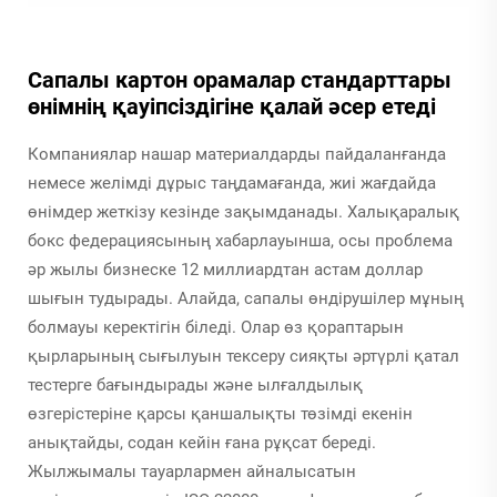
Сапалы картон орамалар стандарттары
өнімнің қауіпсіздігіне қалай әсер етеді
Компаниялар нашар материалдарды пайдаланғанда
немесе желімді дұрыс таңдамағанда, жиі жағдайда
өнімдер жеткізу кезінде зақымданады. Халықаралық
бокс федерациясының хабарлауынша, осы проблема
әр жылы бизнеске 12 миллиардтан астам доллар
шығын тудырады. Алайда, сапалы өндірушілер мұның
болмауы керектігін біледі. Олар өз қораптарын
қырларының сығылуын тексеру сияқты әртүрлі қатал
тестерге бағындырады және ылғалдылық
өзгерістеріне қарсы қаншалықты төзімді екенін
анықтайды, содан кейін ғана рұқсат береді.
Жылжымалы тауарлармен айналысатын