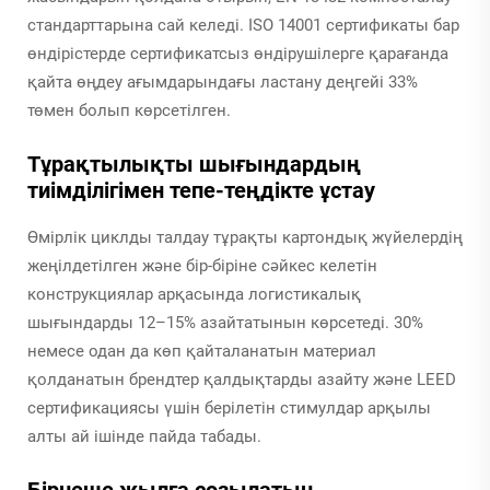
стандарттарына сай келеді. ISO 14001 сертификаты бар
өндірістерде сертификатсыз өндірушілерге қарағанда
қайта өңдеу ағымдарындағы ластану деңгейі 33%
төмен болып көрсетілген.
Тұрақтылықты шығындардың
тиімділігімен тепе-теңдікте ұстау
Өмірлік циклды талдау тұрақты картондық жүйелердің
жеңілдетілген және бір-біріне сәйкес келетін
конструкциялар арқасында логистикалық
шығындарды 12–15% азайтатынын көрсетеді. 30%
немесе одан да көп қайталанатын материал
қолданатын брендтер қалдықтарды азайту және LEED
сертификациясы үшін берілетін стимулдар арқылы
алты ай ішінде пайда табады.
Бірнеше жылға созылатын