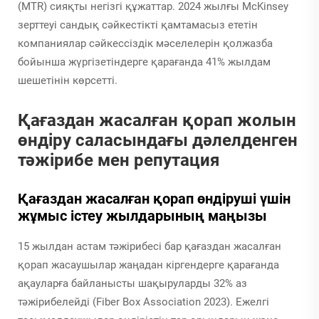
(MTR) сияқты негізгі құжаттар. 2024 жылғы McKinsey
зерттеуі сандық сәйкестікті қамтамасыз ететін
компаниялар сәйкессіздік мәселелерін қолжазба
бойынша жүргізетіндерге қарағанда 41% жылдам
шешетінін көрсетті.
Қағаздан жасалған қорап жолын
өндіру саласындағы дәлелденген
тәжірибе мен репутация
Қағаздан жасалған қорап өндіруші үшін
жұмыс істеу жылдарының маңызы
15 жылдан астам тәжірибесі бар қағаздан жасалған
қорап жасаушылар жаңадан кіргендерге қарағанда
ақауларға байланысты шақыруларды 32% аз
тәжірибелейді (Fiber Box Association 2023). Ежелгі