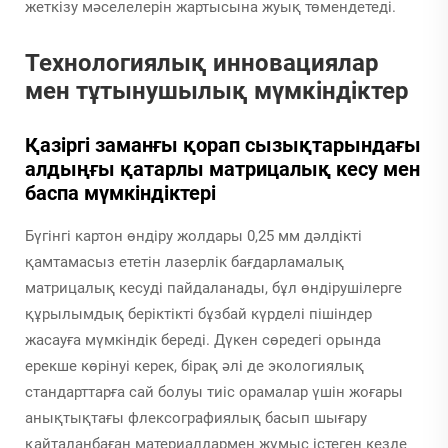
жеткізу мәселелерін жартысына жуық төмендетеді.
Технологиялық инновациялар
мен тұтынушылық мүмкіндіктер
Қазіргі заманғы қорап сызықтарындағы
алдыңғы қатарлы матрицалық кесу мен
баспа мүмкіндіктері
Бүгінгі картон өндіру жолдары 0,25 мм дәлдікті
қамтамасыз ететін лазерлік бағдарламалық
матрицалық кесуді пайдаланады, бұл өндірушілерге
құрылымдық беріктікті бұзбай күрделі пішіндер
жасауға мүмкіндік береді. Дүкен сөредегі орында
ерекше көрінуі керек, бірақ әлі де экологиялық
стандарттарға сай болуы тиіс орамалар үшін жоғары
анықтықтағы флексографиялық басып шығару
қайталанбаған материалдармен жұмыс істеген кезде