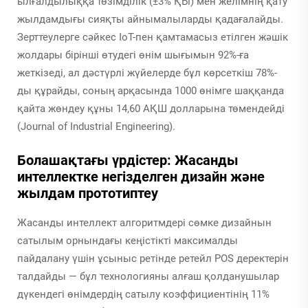
ылғалдылыққа төзімділік (±3% ҚЫ) мен желімнің қату
жылдамдығы сияқты айнымалыларды қадағалайды.
Зерттеулерге сәйкес IoT-пен қамтамасыз етілген жәшік
жолдары бірінші өтудегі өнім шығымын 92%-ға
жеткізеді, ал дәстүрлі жүйелерде бұл көрсеткіш 78%-
ды құрайды, соның арқасында 1000 өнімге шаққанда
қайта жөндеу құны 14,60 АҚШ долларына төмендейді
(Journal of Industrial Engineering).
Болашақтағы үрдістер: Жасанды
интеллектке негізделген дизайн және
жылдам прототиптеу
Жасанды интеллект алгоритмдері сөмке дизайнын
сатылым орнындағы кеңістікті максималды
пайдалану үшін ұсыныс ретінде ретейл POS деректерін
талдайды — бұл технологияны алғаш қолданушылар
дүкендегі өнімдердің сатылу коэффициентінің 11%