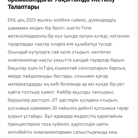
Талаптары
DHL-дің 2023 жылғы есебіне сәйкес, дүкендердің
шамамен екіден бір бөлігі Just-In-Time
жеткізілімдерінің бір күн ішінде келуін күтеді, негізінен
тауарларды сақтау оларға өте қымбатқа түседі.
Осындай күтулерге сай келе отырып, көптеген
компаниялар нақты уақытта қандай тауарлар барын
бақылау үшін IoT-дің кішкентай сенсорларын барлық
жерде пайдалануды бастады, сонымен қатар
материалдарды ең көбі болғанда әр екі күнде бір рет
қайта толтыру қажет. Кейбір ақылды тапсырыс
берушілер дәстүрлі JIT әдістерін қолдана отырып,
қосымша шамамен 30 пайызға дейінгі қосымша тауар
қорын ұстайды. Бұл адамдар өндірістің қарапайым
принциптеріне таза сүйеніп, қауіпсіздік шегін
енгізбейтін компаниялармен салыстырғанда кеш