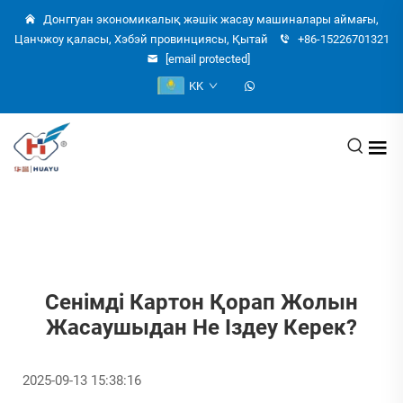
Донггуан экономикалық жәшік жасау машиналары аймағы,
Цанчжоу қаласы, Хэбэй провинциясы, Қытай
+86-15226701321
[email protected]
KK
Сенімді Картон Қорап Жолын
Жасаушыдан Не Іздеу Керек?
2025-09-13 15:38:16