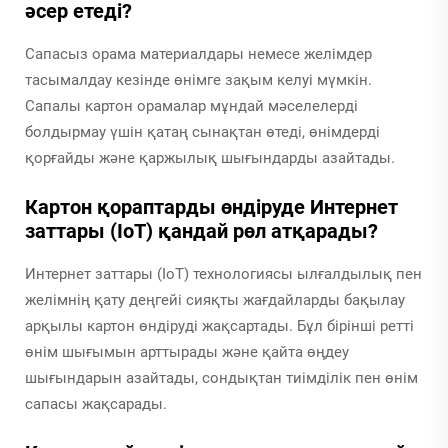
әсер етеді?
Сапасыз орама материалдары немесе желімдер
тасымалдау кезінде өнімге зақым келуі мүмкін.
Сапалы картон орамалар мұндай мәселелерді
болдырмау үшін қатаң сынақтан өтеді, өнімдерді
қорғайды және қаржылық шығындарды азайтады.
Картон қораптарды өндіруде Интернет
заттары (IoT) қандай рөл атқарады?
Интернет заттары (IoT) технологиясы ылғалдылық пен
желімнің қату деңгейі сияқты жағдайларды бақылау
арқылы картон өндіруді жақсартады. Бұл бірінші ретті
өнім шығымын арттырады және қайта өңдеу
шығындарын азайтады, сондықтан тиімділік пен өнім
сапасы жақсарады.