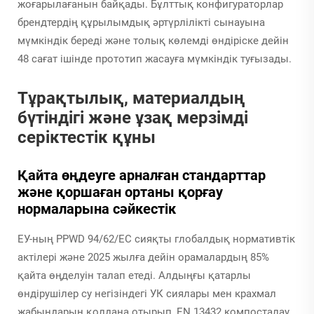
жоғарылағанын байқады. Бұлттық конфигураторлар
брендтердің құрылымдық әртүрлілікті сынауына
мүмкіндік береді және толық көлемді өндіріске дейін
48 сағат ішінде прототип жасауға мүмкіндік туғызады.
Тұрақтылық, материалдың
бүтіндігі және ұзақ мерзімді
серіктестік құны
Қайта өңдеуге арналған стандарттар
және қоршаған ортаны қорғау
нормаларына сәйкестік
ЕУ-ның PPWD 94/62/EC сияқты глобалдық нормативтік
актілері және 2025 жылға дейін орамалардың 85%
қайта өңделуін талап етеді. Алдыңғы қатарлы
өндірушілер су негізіндегі УК сиялары мен крахмал
жабындарын қолдана отырып, EN 13432 компосталау