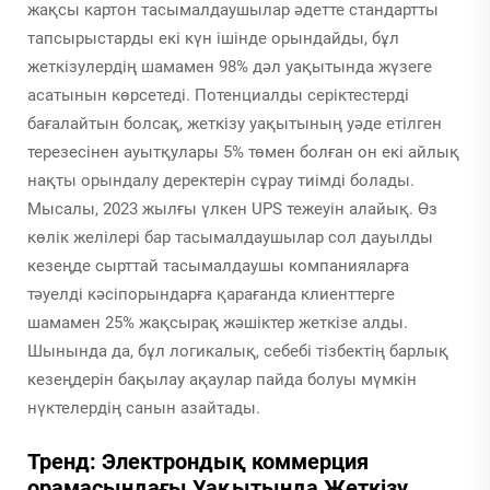
жақсы картон тасымалдаушылар әдетте стандартты
тапсырыстарды екі күн ішінде орындайды, бұл
жеткізулердің шамамен 98% дәл уақытында жүзеге
асатынын көрсетеді. Потенциалды серіктестерді
бағалайтын болсақ, жеткізу уақытының уәде етілген
терезесінен ауытқулары 5% төмен болған он екі айлық
нақты орындалу деректерін сұрау тиімді болады.
Мысалы, 2023 жылғы үлкен UPS тежеуін алайық. Өз
көлік желілері бар тасымалдаушылар сол дауылды
кезеңде сырттай тасымалдаушы компанияларға
тәуелді кәсіпорындарға қарағанда клиенттерге
шамамен 25% жақсырақ жәшіктер жеткізе алды.
Шынында да, бұл логикалық, себебі тізбектің барлық
кезеңдерін бақылау ақаулар пайда болуы мүмкін
нүктелердің санын азайтады.
Тренд: Электрондық коммерция
орамасындағы Уақытында Жеткізу