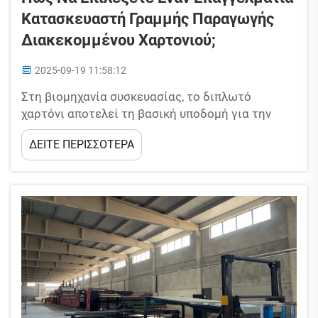
Κατασκευαστή Γραμμής Παραγωγής
Διακεκομμένου Χαρτονιού;
2025-09-19 11:58:12
Στη βιομηχανία συσκευασίας, το διπλωτό
χαρτόνι αποτελεί τη βασική υποδομή για την
προστασία και τη μεταφορά προϊόντων, και μια
ΔΕΙΤΕ ΠΕΡΙΣΣΟΤΕΡΑ
γραμμή παραγωγής διπλωτού χαρτονιού υψηλής
ποιότητας καθορίζει άμεσα την αποδοτικότητα,
την ποιότητα και την κερδοφορία της
επιχείρησής σας. Ωστόσο...