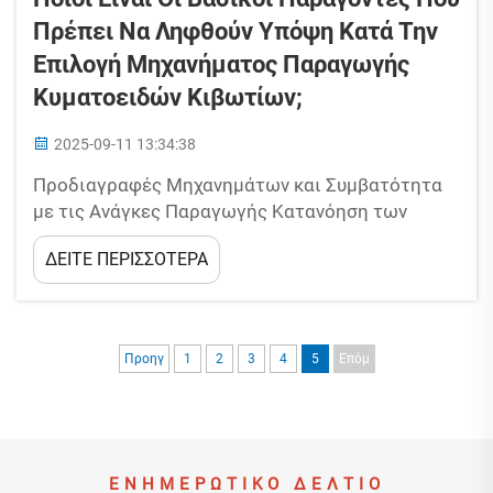
Πρέπει Να Ληφθούν Υπόψη Κατά Την
Επιλογή Μηχανήματος Παραγωγής
Κυματοειδών Κιβωτίων;
2025-09-11 13:34:38
Προδιαγραφές Μηχανημάτων και Συμβατότητα
με τις Ανάγκες Παραγωγής Κατανόηση των
Βασικών Προδιαγραφών των Μηχανημάτων
ΔΕΙΤΕ ΠΕΡΙΣΣΟΤΕΡΑ
Παραγωγής Κυματοειδών Κιβωτίων Η επιλογή
μηχανημάτων παραγωγής κυματοειδών
κιβωτίων απαιτεί ακριβή ευθυγράμμιση μεταξύ
των τεχνικών προδιαγραφών και των
Προηγ
1
2
3
4
5
Επόμ
πραγματικών αναγκών της παραγωγής...
ΕΝΗΜΕΡΩΤΙΚΌ ΔΕΛΤΊΟ