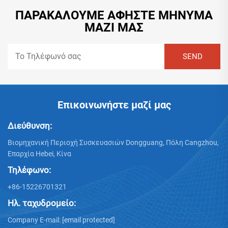
ΠΑΡΑΚΑΛΟΎΜΕ ΑΦΉΣΤΕ ΜΉΝΥΜΑ
ΜΑΖΊ ΜΑΣ
Επικοινωνήστε μαζί μας
Διεύθυνση:
Βιομηχανική Περιοχή Συσκευασιών Dongguang, Πόλη Cangzhou,
Επαρχία Hebei, Κίνα
Τηλέφωνο:
+86-15226701321
Ηλ. ταχυδρομείο:
Company E-mail:
[email protected]