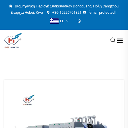
Βιομηχανική Περιοχή Συσκευασιών Dongguang, Πόλη Cangzhou,
Επαρχία Hebei, Κίνα
+86-15226701321
[email protected]
EL