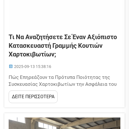
Τι Να Αναζητήσετε Σε Έναν Αξιόπιστο
Κατασκευαστή Γραμμής Κουτιών
Χαρτοκιβωτίων;
2025-09-13 15:38:16
Πώς Επηρεάζουν τα Πρότυπα Ποιότητας της
Συσκευασίας Χαρτοκιβωτίων την Ασφάλεια του
Προϊόντος; Όταν οι εταιρείες χρησιμοποιούν
ΔΕΙΤΕ ΠΕΡΙΣΣΟΤΕΡΑ
ασθενή υλικά ή κάνουν λάθος στην επιλογή του
κολλητικού, τα προϊόντα συχνά υποφέρουν
ζημιές κατά τη διάρκεια της μεταφοράς. Η
Διεθνής Ομοσπονδία Πυγμαχίας αναφέρει ότι
αυτό το πρόβλημα κοστίζει στις επιχειρήσεις...