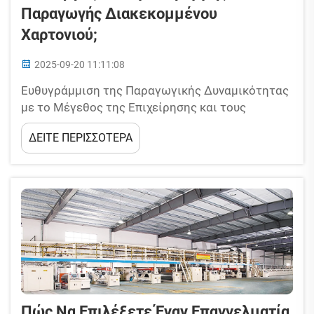
Παραγωγής Διακεκομμένου
Χαρτονιού;
2025-09-20 11:11:08
Ευθυγράμμιση της Παραγωγικής Δυναμικότητας
με το Μέγεθος της Επιχείρησης και τους
Στόχους Ανάπτυξης. Ευθυγράμμιση του
ΔΕΙΤΕ ΠΕΡΙΣΣΟΤΕΡΑ
Μεγέθους της Μηχανής με το Διαθέσιμο Χώρο
και τη Διάταξη του Εργοστασίου. Το αποτύπωμα
της γραμμής παραγωγής επηρεάζει άμεσα τη
λειτουργική απόδοση στην παραγωγή
διακεκομμένου χαρτονιού. Ο εξοπλισμός
καταλαμβάνει...
Πώς Να Επιλέξετε Έναν Επαγγελματία