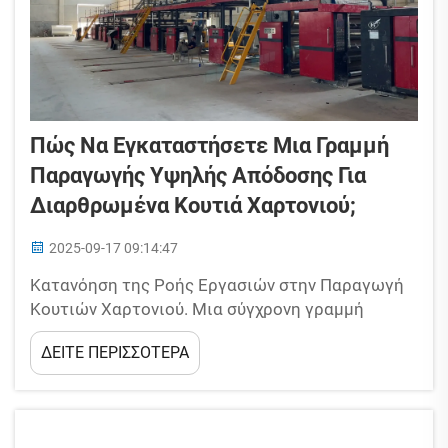
Πώς Να Εγκαταστήσετε Μια Γραμμή
Παραγωγής Υψηλής Απόδοσης Για
Διαρθρωμένα Κουτιά Χαρτονιού;
2025-09-17 09:14:47
Κατανόηση της Ροής Εργασιών στην Παραγωγή
Κουτιών Χαρτονιού. Μια σύγχρονη γραμμή
παραγωγής διαρθρωμένων κουτιών χαρτονιού
ΔΕΙΤΕ ΠΕΡΙΣΣΟΤΕΡΑ
μετατρέπει ρολά χαρτιού σε προστατευτική
συσκευασία μέσω πέντε βασικών σταδίων...