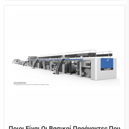
ξεκινά με την ανάλυση τριών βασικών
παραγόντων: των αναγκών προστασίας του
προϊόντος, των περιορισμών της εφοδιαστικής
αλυσίδας και των στόχων διαφοροποίησης της
μάρκας. Μια έρευνα του 2023 από την Pa...
Ποιοι Είναι Οι Βασικοί Παράγοντες Που