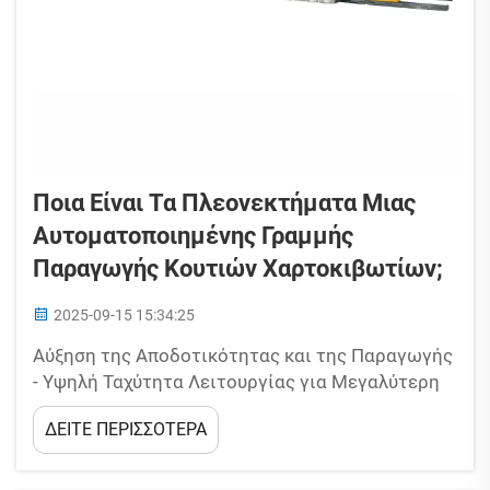
Ποια Είναι Τα Πλεονεκτήματα Μιας
Αυτοματοποιημένης Γραμμής
Παραγωγής Κουτιών Χαρτοκιβωτίων;
2025-09-15 15:34:25
Αύξηση της Αποδοτικότητας και της Παραγωγής
- Υψηλή Ταχύτητα Λειτουργίας για Μεγαλύτερη
Παραγωγικότητα. Οι αυτοματοποιημένες
ΔΕΙΤΕ ΠΕΡΙΣΣΟΤΕΡΑ
γραμμές παραγωγής κουτιών χαρτοκιβωτίων
μπορούν να παράγουν πάνω από 12.000 κουτιά
την ώρα, δηλαδή περίπου τρεις φορές πιο