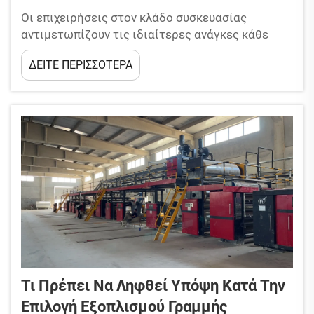
Οι επιχειρήσεις στον κλάδο συσκευασίας
αντιμετωπίζουν τις ιδιαίτερες ανάγκες κάθε
πελάτη, συχνά εξειδικεύοντας στη μεταφορά
ΔΕΙΤΕ ΠΕΡΙΣΣΟΤΕΡΑ
ευάλωτων ηλεκτρονικών, βιομηχανικών
εξαρτημάτων, μικρών προσαρμοσμένων κουτιών,
μεγάλων παραγγελιών χύδην και ούτω καθεξής.
Όταν αντιμετωπίζουν τέτοια ποικιλία...
Τι Πρέπει Να Ληφθεί Υπόψη Κατά Την
Επιλογή Εξοπλισμού Γραμμής