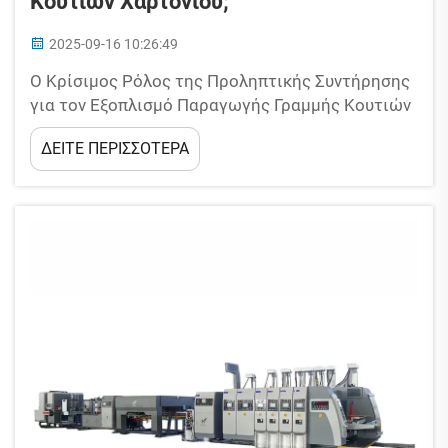
Κουτιών Χαρτονιού;
2025-09-16 10:26:49
Ο Κρίσιμος Ρόλος της Προληπτικής Συντήρησης
για τον Εξοπλισμό Παραγωγής Γραμμής Κουτιών
Χαρτονιού. Η επέκταση της διάρκειας ζωής του
ΔΕΙΤΕ ΠΕΡΙΣΣΟΤΕΡΑ
εξοπλισμού μέσω προληπτικής φροντίδας. Η
τακτική συντήρηση βοηθά στην αποφυγή
γρήγορης φθοράς των εξαρτημάτων, επειδή
αντιμετωπίζει εγκαίρως τα ενοχλητικά...