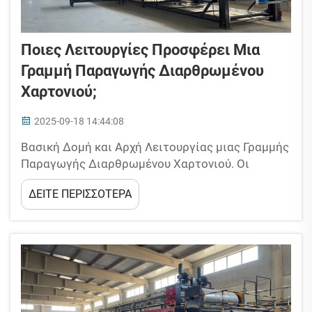
Ποιες Λειτουργίες Προσφέρει Μια
Γραμμή Παραγωγής Διαρθρωμένου
Χαρτονιού;
2025-09-18 14:44:08
Βασική Δομή και Αρχή Λειτουργίας μιας Γραμμής
Παραγωγής Διαρθρωμένου Χαρτονιού. Οι
σημερινές γραμμές παραγωγής διαρθρωμένου
ΔΕΙΤΕ ΠΕΡΙΣΣΟΤΕΡΑ
χαρτονιού ενώνουν τρία βασικά στάδια: το
σχηματισμό του φύλλου, την επεξεργασία στο
υγρό τμήμα και την ξήρανση στο ξηρό τμήμα,
προκειμένου να μετατραπούν οι βασικές πρώτες
ύλες σε...