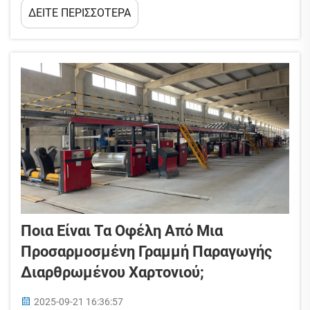
ΔΕΙΤΕ ΠΕΡΙΣΣΟΤΕΡΑ
διαρθρωμένου χαρτονιού, απαιτείται
συστηματική κατανόηση του τρόπου με τον
οποίο οι πρώτες ύλες μετατρέπονται σε τελική
συσκευασία. Η βελτιστοποίηση αυτής της
διαδικασίας επηρεάζει άμεσα...
Ποια Είναι Τα Οφέλη Από Μια
Προσαρμοσμένη Γραμμή Παραγωγής
Διαρθρωμένου Χαρτονιού;
2025-09-21 16:36:57