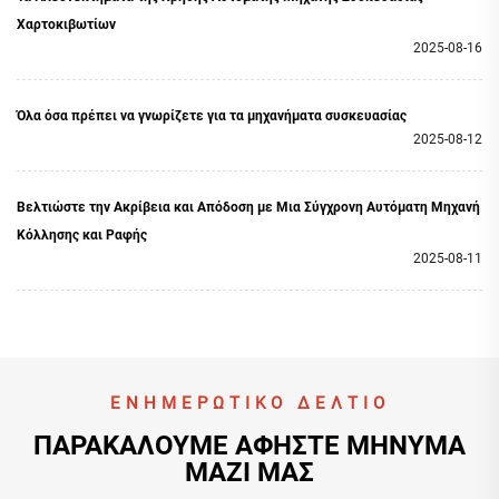
ραφής αποτελεί ένα εξαιρετικό παράδειγμα του τρόπου
Χαρτοκιβωτίων
με τον οποίο η τεχνολογία μπορεί να ενισχύσει την
2025-08-16
ακρίβεια και την απόδοση στη διαδικασία συσκευασίας,
εξασφαλίζοντας άριστα αποτελέσματα με ελάχιστη
ανθρώπινη παρέμβαση.
Όλα όσα πρέπει να γνωρίζετε για τα μηχανήματα συσκευασίας
2025-08-12
Βελτιώστε την Ακρίβεια και Απόδοση με Μια Σύγχρονη Αυτόματη Μηχανή
Κόλλησης και Ραφής
2025-08-11
ΕΝΗΜΕΡΩΤΙΚΌ ΔΕΛΤΊΟ
ΠΑΡΑΚΑΛΟΎΜΕ ΑΦΉΣΤΕ ΜΉΝΥΜΑ
ΜΑΖΊ ΜΑΣ