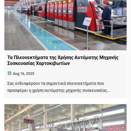
Τα Πλεονεκτήματα της Χρήσης Αυτόματης Μηχανής
Συσκευασίας Χαρτοκιβωτίων
Aug 16, 2025
Σας ενδιαφέρουν τα σημαντικά πλεονεκτήματα που
προσφέρει η χρήση αυτόματης μηχανής συσκευασίας
χαρτοκιβωτίων στη βιομηχανία μηχανημάτων κατεργασίας
και παραγωγής; Σε αυτό το άρθρο, θα εξερευνήσουμε τα
οφέλη αυτής της καινοτόμου τεχνολογίας στον τομέα του
εξοπλισμού συσκευασίας. Ανακαλύψτε πώς μια αυτόματη
μηχανή συσκευασίας χαρτοκιβωτίων μπορεί να