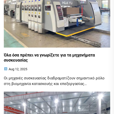
μεταμορφώσει τη διαδικασία παραγωγής σας,
εξασφαλίζοντας ομαλές λειτουργίες, αυξημένη
αποδοτικότητα και βελτιωμένη παραγωγικότητα.
Όλα όσα πρέπει να γνωρίζετε για τα μηχανήματα
συσκευασίας
Aug 12, 2025
Οι μηχανές συσκευασίας διαδραματίζουν σημαντικό ρόλο
στη βιομηχανία κατασκευής και επεξεργασίας
μηχανημάτων, ιδιαίτερα στον τομέα της συσκευασίας.
Αυτό το άρθρο θα παρέχει εκτενείς πληροφορίες
σχετικά με τις μηχανές συσκευασίας, τη σημασία τους και
τους διαφορετικούς τύπους...