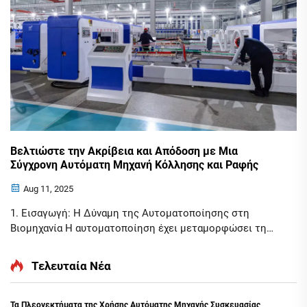
Βελτιώστε την Ακρίβεια και Απόδοση με Μια
Σύγχρονη Αυτόματη Μηχανή Κόλλησης και Ραφής
Aug 11, 2025
1. Εισαγωγή: Η Δύναμη της Αυτοματοποίησης στη
Βιομηχανία Η αυτοματοποίηση έχει μεταμορφώσει τη
βιομηχανία, καθιστώντας τις διαδικασίες πιο ευρύχωρες
και μεγιστοποιώντας την αποτελεσματικότητα. Στον
Τελευταία Νέα
τομέα των μηχανημάτων συσκευασίας, η χρήση
αυτοματοποιημένων συστημάτων έχει γίνει ολοένα και
πιο διαδεδομένη. Η αυτόματη μηχανή κόλλησης και
Τα Πλεονεκτήματα της Χρήσης Αυτόματης Μηχανής Συσκευασίας