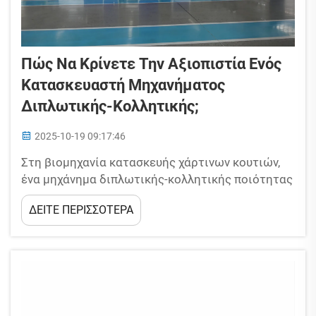
Πώς Να Κρίνετε Την Αξιοπιστία Ενός
Κατασκευαστή Μηχανήματος
Διπλωτικής-Κολλητικής;
2025-10-19 09:17:46
Στη βιομηχανία κατασκευής χάρτινων κουτιών,
ένα μηχάνημα διπλωτικής-κολλητικής ποιότητας
είναι κρίσιμο για κάθε γραμμή παραγωγής.
ΔΕΙΤΕ ΠΕΡΙΣΣΟΤΕΡΑ
Μηχανήματα κατώτερης ποιότητας μπορούν να
επιβραδύνουν την παραγωγή, να σπαταλούν
πρώτες ύλες και να οδηγούν σε χαμένες
προθεσμίες. Γι' αυτόν τον λόγο, η επένδυση σε
μια αξιόπιστη διπλωτική-κολλητική δεν είναι
απλώς ...