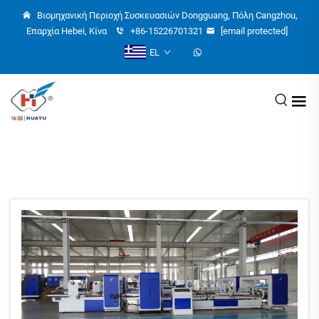
Βιομηχανική Περιοχή Συσκευασιών Dongguang, Πόλη Cangzhou,
Επαρχία Hebei, Κίνα
+86-15226701321
[email protected]
EL