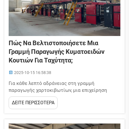
Πώς Να Βελτιστοποιήσετε Μια
Γραμμή Παραγωγής Κυματοειδών
Κουτιών Για Ταχύτητα;
2025-10-15 16:58:38
Για κάθε λεπτό αδράνειας στη γραμμή
παραγωγής χαρτοκιβωτίων, μια επιχείρηση
κατασκευής χαρτοκιβωτίων χάνει κέρδη. Εκτός
ΔΕΙΤΕ ΠΕΡΙΣΣΟΤΕΡΑ
από την αδυναμία τήρησης των προθεσμιών
παραγγελιών, η αργή παραγωγή αυξάνει το
κόστος εργασίας και σπαταλά υλικά. Ευτυχώς, η
βελτιστοποίηση της παραγωγής...