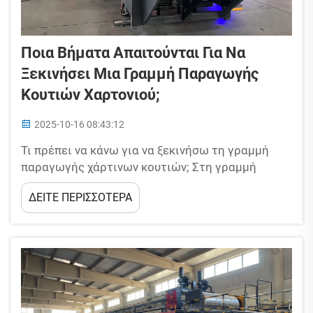
Ποια Βήματα Απαιτούνται Για Να
Ξεκινήσει Μια Γραμμή Παραγωγής
Κουτιών Χαρτονιού;
2025-10-16 08:43:12
Τι πρέπει να κάνω για να ξεκινήσω τη γραμμή
παραγωγής χάρτινων κουτιών; Στη γραμμή
παραγωγής χάρτινων κουτιών, το πρώτο βήμα
ΔΕΙΤΕ ΠΕΡΙΣΣΟΤΕΡΑ
δεν είναι απλώς η απόκτηση των μηχανημάτων
και η άμεση έναρξη της παραγωγής κουτιών σε
πλήρη κλίμακα ή η φροντίδα...