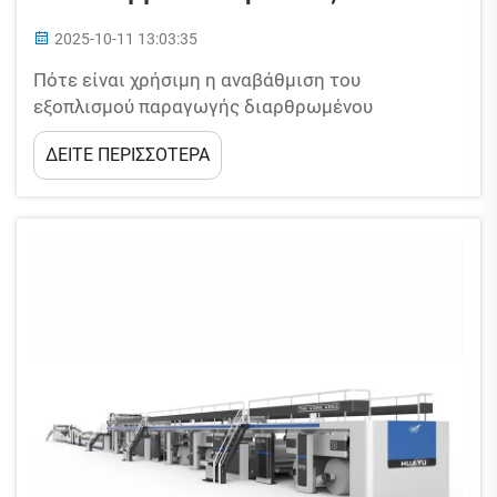
2025-10-11 13:03:35
Πότε είναι χρήσιμη η αναβάθμιση του
εξοπλισμού παραγωγής διαρθρωμένου
χαρτονιού; Αν διεξάγετε μια επιχείρηση
ΔΕΙΤΕ ΠΕΡΙΣΣΟΤΕΡΑ
συσκευασίας και πρέπει να παράγετε
διαρθρωμένο χαρτόνι, συνειδητοποιείτε πόσο
πολύτιμες είναι οι μηχανές σας. Αποτελούν τη
βασική υποδομή των λειτουργιών—...