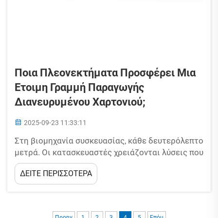
Ποια Πλεονεκτήματα Προσφέρει Μια
Έτοιμη Γραμμή Παραγωγής
Διανευρυμένου Χαρτονιού;
2025-09-23 11:33:11
Στη βιομηχανία συσκευασίας, κάθε δευτερόλεπτο
μετρά. Οι κατασκευαστές χρειάζονται λύσεις που
όχι μόνο επιταχύνουν την παραγωγή, αλλά
ΔΕΙΤΕ ΠΕΡΙΣΣΟΤΕΡΑ
εξασφαλίζουν επίσης την ποιότητα και βοηθούν
στον έλεγχο του κόστους. Ακριβώς εδώ έρχεται
η έτοιμη γραμμή παραγωγής κυματοειδούς
χαρτονιού, όπως αυτή της Huayu Car...
Προηγ
1
2
3
4
5
Επόμ