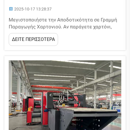
2025-10-17 13:28:37
Μεγιστοποιήστε την Αποδοτικότητα σε Γραμμή
Παραγωγής Χαρτονιού. Αν παράγετε χαρτόνι,
πιθανόν αναρωτιέστε πώς να βελτιστοποιήσετε
ΔΕΙΤΕ ΠΕΡΙΣΣΟΤΕΡΑ
τις καινοτομίες σας. Η ελαχιστοποίηση
αποβλήτων, η μείωση των χρόνων αδράνειας και
ο συγχρονισμός διεργασιών είναι κρίσιμα
στοιχεία για μια επιτυχημένη γραμμή. T...