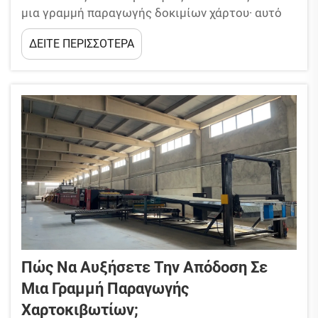
μια γραμμή παραγωγής δοκιμίων χάρτου· αυτό
ισχύει για κάθε επιχείρηση κατασκευής
ΔΕΙΤΕ ΠΕΡΙΣΣΟΤΕΡΑ
χαρτοκιβωτίων. Η ομαλή λειτουργία της
γραμμής παραγωγής έχει ως αποτέλεσμα την
έγκαιρη εκτέλεση παραγγελιών και την
οικονομική αποδοτικότητα. Αλλά μια απρόσμενη
βλάβη...
Πώς Να Αυξήσετε Την Απόδοση Σε
Μια Γραμμή Παραγωγής
Χαρτοκιβωτίων;