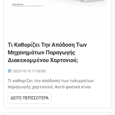
Τι Καθορίζει Την Απόδοση Των
Μηχανημάτων Παραγωγής
Διακεκομμένου Χαρτονιού;
2025-10-10 17:00:00
Τι καθορίζει την απόδοση των τυλιγμάτων
παραγωγής χαρτονιού; Αυτά φυσικά είναι
καθοριστικά στη βιομηχανία συσκευασίας, όπου
ΔΕΙΤΕ ΠΕΡΙΣΣΟΤΕΡΑ
η εμπιστοσύνη στην απόδοση των τυλιγμάτων
παραγωγής καθορίζει άμεσα τον ρυθμό
παραγωγής υψηλής ποιότητας κουτιών,