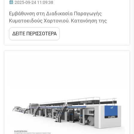
2025-09-24 11:09:38
Εμβάθυνση στη Διαδικασία Παραγωγής
Κυματοειδούς Χαρτονιού. Κατανόηση της
Πλήρους Ροής Εργασιών Παραγωγής
ΔΕΙΤΕ ΠΕΡΙΣΣΟΤΕΡΑ
Κυματοειδούς Χαρτονιού. Όποιος παράγει
κυματοειδές χαρτόνι πρέπει να γνωρίζει πώς
μετατρέπονται οι βασικές πρώτες ύλες σε
ανθεκτική συσκευασία μέσω ενός...