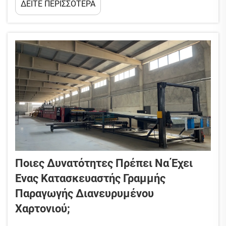
ΔΕΙΤΕ ΠΕΡΙΣΣΟΤΕΡΑ
χαρακτηριστικά περιλαμβάνουν: Εμπειρία και
φήμη: Χρόνια λειτουργίας, θετικά σχόλια
πελατών, μελέτες περιπτώσεων, αναφορές.
Τεχνική δυνατότητα...
Ποιες Δυνατότητες Πρέπει Να Έχει
Ένας Κατασκευαστής Γραμμής
Παραγωγής Διανευρυμένου
Χαρτονιού;