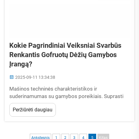
Kokie Pagrindiniai Veiksniai Svarbūs
Renkantis Gofruotų Dėžių Gamybos
Įrangą?
2025-09-11 13:34:38
Mašinos techninės charakteristikos ir
suderinamumas su gamybos poreikiais. Suprasti
pagrindines gofruotų dėžių gamybos mašinų
Peržiūrėti daugiau
technines charakteristikas. Gofruotų dėžių
gamybos mašinų pasirinkimas reikalauja tikslaus
techninių charakteristikų suderinimo su
operatyvinėmis gamybos reikmėmis.
Ankstesnis
1
2
3
4
5
Kitas