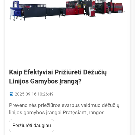
Kaip Efektyviai Prižiūrėti Dėžučių
Linijos Gamybos Įrangą?
2025-09-16 10:26:49
Prevencinės priežiūros svarbus vaidmuo dėžučių
linijos gamybos įrangai Pratęsiant įrangos
tarnavimo laiką dėka aktyvios priežiūros Reguliari
Peržiūrėti daugiau
priežiūra padeda užkirsti kelią pernelyg greitam
detalių nusidėvėjimui, nes ji pašalina tas erzinančias