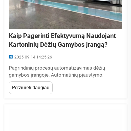
Kaip Pagerinti Efektyvumą Naudojant
Kartoninių Dėžių Gamybos Įrangą?
2025-09-14 14:25:26
Pagrindinių procesų automatizavimas dėžių
gamybos įrangoje. Automatinių pjaustymo,
lankstymo ir klijavimo mašinų vaidmuo
Peržiūrėti daugiau
šiuolaikinėje gamyboje. Efektyvios dėžių gamybos
pagrindą sudaro automatizuota pjaustymo,
lankstymo ir klijavimo įranga...