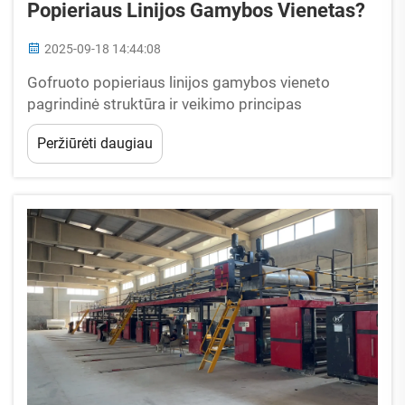
Popieriaus Linijos Gamybos Vienetas?
2025-09-18 14:44:08
Gofruoto popieriaus linijos gamybos vieneto
pagrindinė struktūra ir veikimo principas
Šiandienos gofruoto popieriaus gamybos linijos
Peržiūrėti daugiau
sujungia tris pagrindinius etapus – plokštės
formavimą, drėgnosios dalies apdorojimą ir
sausosios dalies kietinimą, kad iš pradinių
medžiagų būtų gaminamas str...