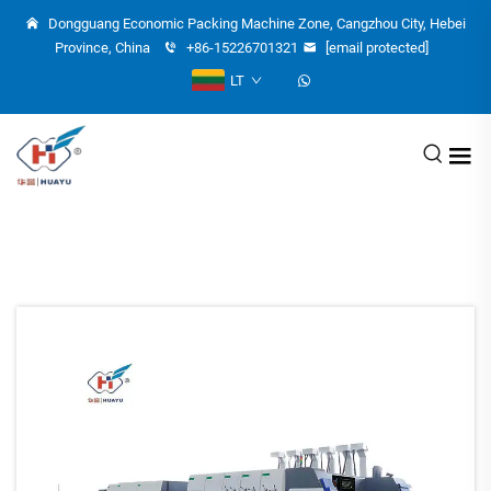
Dongguang Economic Packing Machine Zone, Cangzhou City, Hebei
Province, China
+86-15226701321
[email protected]
LT