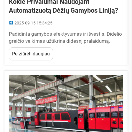
Kokie Privalumai Naudojant
Automatizuotą Dėžių Gamybos Liniją?
2025-09-15 15:34:25
Padidinta gamybos efektyvumas ir išvestis. Didelio
greičio veikimas užtikrina didesnį pralaidumą.
Automatizuotos dėžių gamybos linijos gali
Peržiūrėti daugiau
pagaminti daugiau nei 12 000 dėžių kiekvieną
valandą, kas yra apie tris kartus greičiau nei
žmonės gali padaryti rankiniu būdu...