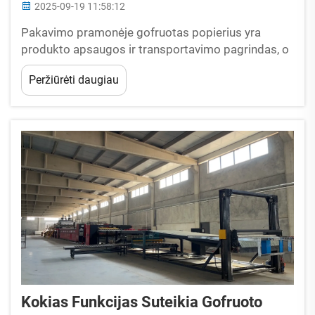
2025-09-19 11:58:12
Pakavimo pramonėje gofruotas popierius yra
produkto apsaugos ir transportavimo pagrindas, o
aukštos kokybės gofruoto popieriaus gamybos
Peržiūrėti daugiau
linija tiesiogiai lemia jūsų verslo efektyvumą,
kokybę ir pelningumą. Tačiau...
Kokias Funkcijas Suteikia Gofruoto