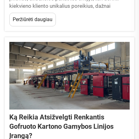
kiekvieno kliento unikalius poreikius, dažnai
specializuodamos siuntimą trapių elektronikos
Peržiūrėti daugiau
prietaisų, pramoninio dydžio detalių, mažų
individualių dėžučių, didelių partijų užsakymų ir pan.
Susidūrus su tokia įvairove ...
Ką Reikia Atsižvelgti Renkantis
Gofruoto Kartono Gamybos Linijos
Įrangą?