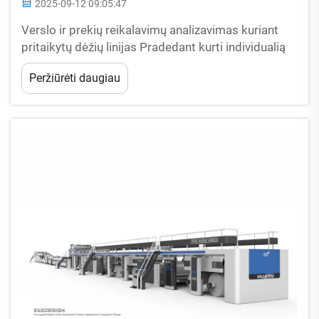
2025-09-12 09:05:47
Verslo ir prekių reikalavimų analizavimas kuriant
pritaikytų dėžių linijas Pradedant kurti individualią
banginio kartono dėžių liniją, būtina išnagrinėti tris
Peržiūrėti daugiau
pagrindinius veiksnius: prekės apsaugos poreikius,
tiekimo grandinės apribojimus ir prekės ženklo
išskirtinumo tikslus. 2023 m. Pa...