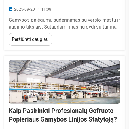
2025-09-20 11:11:08
Gamybos pajėgumų suderinimas su verslo mastu ir
augimo tikslais. Sutapdami mašinų dydį su turima
gamyklos erdve ir išdėstymu. Gamybos linijų
Peržiūrėti daugiau
užimama vieta tiesiogiai veikia operacinį
efektyvumą gaminant gofruotą popierių. Įranga
užima...
Kaip Pasirinkti Profesionalų Gofruoto
Popieriaus Gamybos Linijos Statytoją?