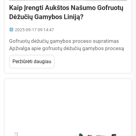
Kaip Įrengti Aukštos Našumo Gofruotų
Dėžučių Gamybos Liniją?
2025-09-17 09:14:47
Gofruotų dėžučių gamybos proceso supratimas
Apžvalga apie gofruotų dėžučių gamybos procesą
žingsnis po žingsnio Šiuolaikinė gofruotų dėžučių
Peržiūrėti daugiau
gamybos linija per penkis pagrindinius ... žalius
ritinus verčia į apsauginį pakuotės medžiagą