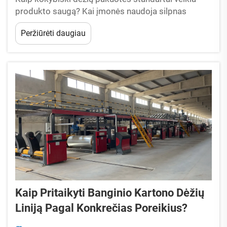
produkto saugą? Kai įmonės naudoja silpnas
medžiagas arba neteisingai parinksta klijus,
Peržiūrėti daugiau
produktai dažnai pažeidžiami pervežant.
Tarptautinė bokso federacija teigia, kad ši
problema kainuoja verslui...
Kaip Pritaikyti Banginio Kartono Dėžių
Liniją Pagal Konkrečias Poreikius?