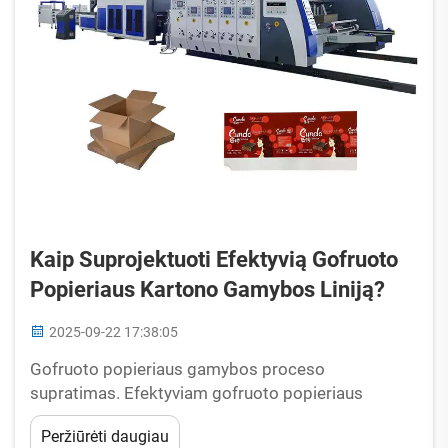
Kaip Suprojektuoti Efektyvią Gofruoto
Popieriaus Kartono Gamybos Liniją?
2025-09-22 17:38:05
Gofruoto popieriaus gamybos proceso
supratimas. Efektyviam gofruoto popieriaus
gamybos linijos įrengimui reikalingas sistemingas
Peržiūrėti daugiau
supratimas, kaip žaliavos virsta galutine pakuote.