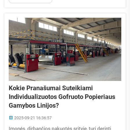
Šio proceso optimizavimas tiesiogiai veikia...
Kokie Pranašumai Suteikiami
Individualizuotos Gofruoto Popieriaus
Gamybos Linijos?
2025-09-21 16:36:57
Įmonės, dirbančios pakuotės srityje, turi derinti