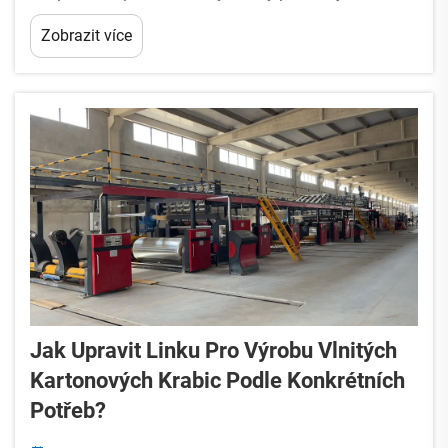
materiály nebo chybně aplikují lepidlo, často
Zobrazit více
dochází k poškození produktů během přepravy.
Mezinárodní boxerská federace uvádí, že tato
problématika stojí podniky...
Jak Upravit Linku Pro Výrobu Vlnitých
Kartonových Krabic Podle Konkrétních
Potřeb?