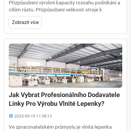
Přizpůsobení výrobní kapacity rozsahu podnikání a
cílům růstu. Přizpůsobení velikosti stroje k
dispozici v továrně a uspořádání. Plocha výrobní
Zobrazit více
linky přímo ovlivňuje provozní efektivitu při výrobě
vlnité lepenky. Obsazené vybavení...
Jak Vybrat Profesionálního Dodavatele
Linky Pro Výrobu Vlnité Lepenky?
2025-09-19 11:58:12
Ve zpracovatelském průmyslu je vlnitá lepenka