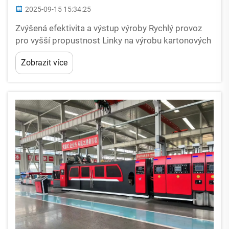
2025-09-15 15:34:25
Zvýšená efektivita a výstup výroby Rychlý provoz
pro vyšší propustnost Linky na výrobu kartonových
krabic, které jsou automatizované, mohou
Zobrazit více
vyprodukovat více než 12 000 krabic za hodinu, což
je přibližně třikrát rychlejší než ruční práce...