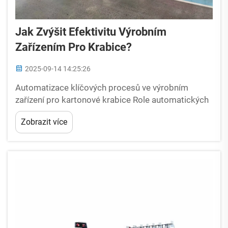
Jak Zvýšit Efektivitu Výrobním
Zařízením Pro Krabice?
2025-09-14 14:25:26
Automatizace klíčových procesů ve výrobním
zařízení pro kartonové krabice Role automatických
strojů na řezání, skládání a lepení v moderní výrobě
Zobrazit více
Základem efektivní výroby kartonových krabic je
automatizované řezací, skládací a lepicí zařízení...