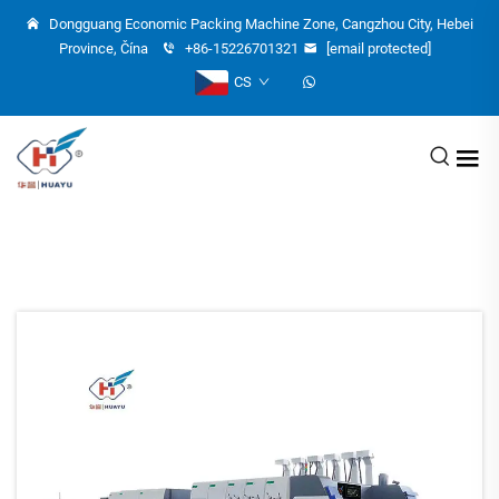
Dongguang Economic Packing Machine Zone, Cangzhou City, Hebei
Province, Čína
+86-15226701321
[email protected]
CS