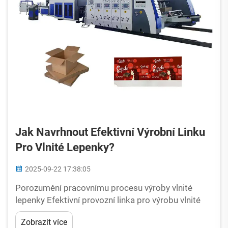
Jak Navrhnout Efektivní Výrobní Linku
Pro Vlnité Lepenky?
2025-09-22 17:38:05
Porozumění pracovnímu procesu výroby vlnité
lepenky Efektivní provozní linka pro výrobu vlnité
lepenky vyžaduje systematické porozumění tomu,
Zobrazit více
jak se suroviny proměňují na hotové obaly.