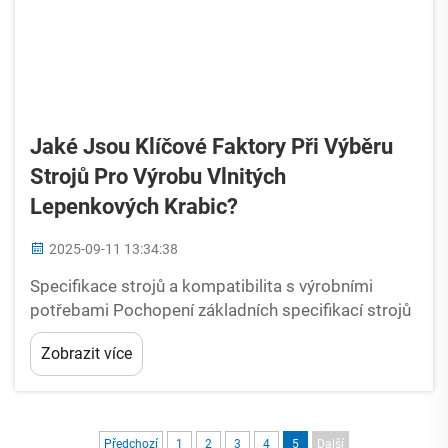
Jaké Jsou Klíčové Faktory Při Výběru
Strojů Pro Výrobu Vlnitých
Lepenkových Krabic?
2025-09-11 13:34:38
Specifikace strojů a kompatibilita s výrobními
potřebami Pochopení základních specifikací strojů
pro výrobu vlnitých krabic Výběr strojů pro výrobu
Zobrazit více
vlnitých krabic vyžaduje přesné sladění technických
specifikací a provozních požadavků.
Předchozí
1
2
3
4
5
Další