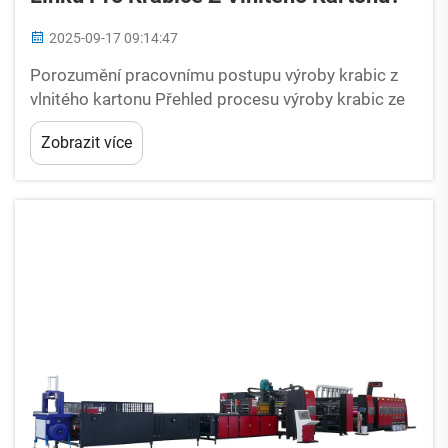
2025-09-17 09:14:47
Porozumění pracovnímu postupu výroby krabic z
vlnitého kartonu Přehled procesu výroby krabic ze
vlnitého kartonu krok za krokem Moderní výrobní
Zobrazit více
linka pro krabice z vlnitého kartonu přeměňuje
roviny papíru na ochranné obaly prostřednictvím
pěti klíčových...