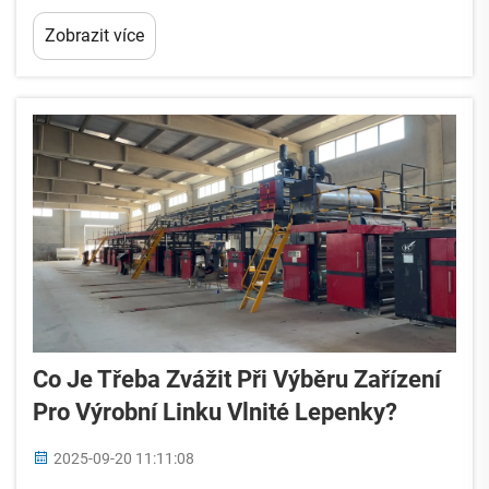
křehkých elektronických komponent, průmyslově
Zobrazit více
velkých dílů, malých zakázkových krabic, velkých
sériových objednávek atd. Před takovou širokou
škálou požadavků...
Co Je Třeba Zvážit Při Výběru Zařízení
Pro Výrobní Linku Vlnité Lepenky?
2025-09-20 11:11:08