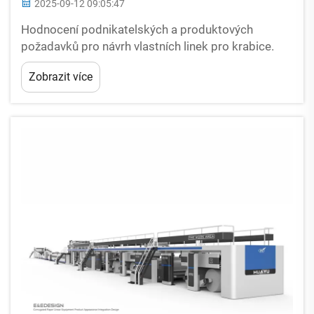
2025-09-12 09:05:47
Hodnocení podnikatelských a produktových
požadavků pro návrh vlastních linek pro krabice.
Návrh vlastní linky pro výrobu vlnitých kartonových
Zobrazit více
krabic začíná analýzou tří klíčových faktorů: potřeb
ochrany produktu, omezení v dodavatelském
řetězci a cílů rozlišení značky. Průzkum z roku 2023,
který provedla společnost Pa...