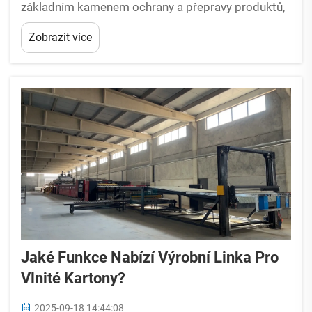
základním kamenem ochrany a přepravy produktů,
a kvalitní linka pro výrobu vlnité lepenky přímo
Zobrazit více
určuje efektivitu, kvalitu a ziskovost vašeho
podnikání. Avšak...
Jaké Funkce Nabízí Výrobní Linka Pro
Vlnité Kartony?
2025-09-18 14:44:08