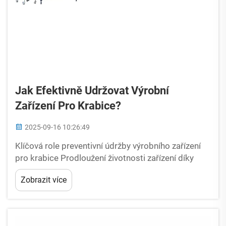
Jak Efektivně Udržovat Výrobní
Zařízení Pro Krabice?
2025-09-16 10:26:49
Klíčová role preventivní údržby výrobního zařízení
pro krabice Prodloužení životnosti zařízení díky
pravidelné péči Pravidelná údržba pomáhá zabránit
Zobrazit více
předčasnému opotřebení dílů, protože řeší ty
otravné...