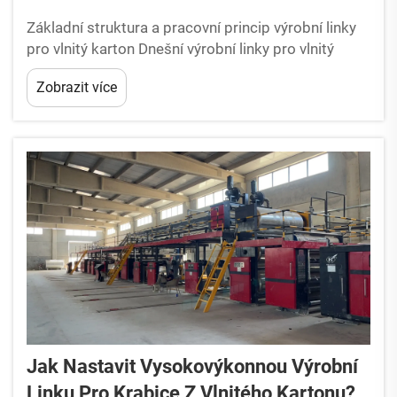
Základní struktura a pracovní princip výrobní linky
pro vlnitý karton Dnešní výrobní linky pro vlnitý
karton spojují tři hlavní kroky tvorbu desky,
Zobrazit více
zpracování na mokré straně a sušení na suché
straně, aby základní materiály přeměnily na pevné
desky...
Jak Nastavit Vysokovýkonnou Výrobní
Linku Pro Krabice Z Vlnitého Kartonu?