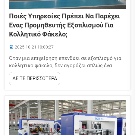
Ποιές Υπηρεσίες Πρέπει Να Παρέχει
Ένας Προμηθευτής Εξοπλισμού Για
Κολλητικό Φάκελο;
2025-10-21 10:00:27
Όταν μια επιχείρηση επενδύει σε εξοπλισμό για
κολλητικό φάκελο, δεν αγοράζει απλώς ένα
μηχάνημα· εγγράφεται σε μια συνεργασία που
ΔΕΙΤΕ ΠΕΡΙΣΣΟΤΕΡΑ
πρέπει να διαρκέσει όλη τη διάρκεια ζωής του
εξοπλισμού. Ένας καλός προμηθευτής δεν
σταματά στην παράδοση του μηχανήματος· ο...