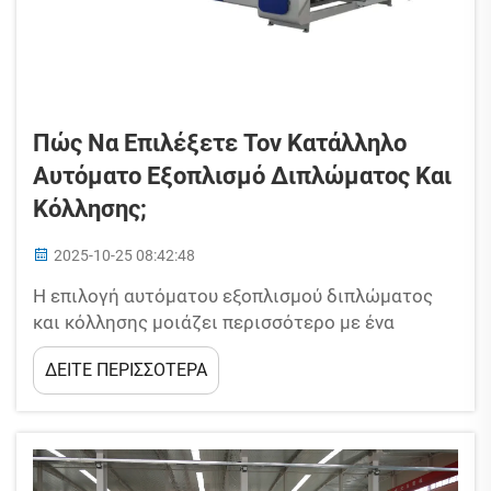
Πώς Να Επιλέξετε Τον Κατάλληλο
Αυτόματο Εξοπλισμό Διπλώματος Και
Κόλλησης;
2025-10-25 08:42:48
Η επιλογή αυτόματου εξοπλισμού διπλώματος
και κόλλησης μοιάζει περισσότερο με ένα
επενδυτικό βήμα παρά με απλή αγορά, καθώς
ΔΕΙΤΕ ΠΕΡΙΣΣΟΤΕΡΑ
μπορεί να επηρεάσει τη λειτουργική απόδοση
και την ποιότητα προϊόντων στο εργοστάσιο
κουτιών, καθώς και τα μελλοντικά σας κέρδη για
πολλά χρόνια...