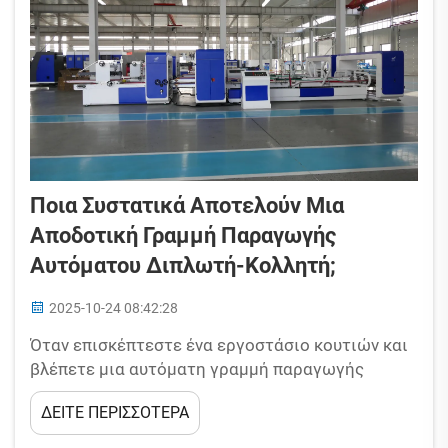
Ποια Συστατικά Αποτελούν Μια
Αποδοτική Γραμμή Παραγωγής
Αυτόματου Διπλωτή-Κολλητή;
2025-10-24 08:42:28
Όταν επισκέπτεστε ένα εργοστάσιο κουτιών και
βλέπετε μια αυτόματη γραμμή παραγωγής
διπλωτή-κολλητή να λειτουργεί χωρίς
ΔΕΙΤΕ ΠΕΡΙΣΣΟΤΕΡΑ
προβλήματα, μπορεί εύκολα να τη θεωρήσετε ως
μια ενιαία «υπερμηχανή». Ωστόσο, μια μηχανή δεν