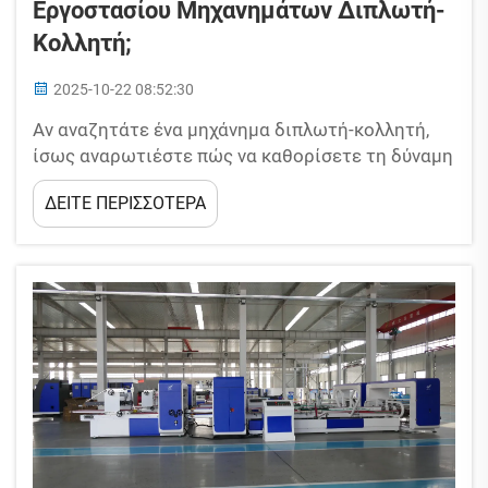
Εργοστασίου Μηχανημάτων Διπλωτή-
Κολλητή;
2025-10-22 08:52:30
Αν αναζητάτε ένα μηχάνημα διπλωτή-κολλητή,
ίσως αναρωτιέστε πώς να καθορίσετε τη δύναμη
ενός εργοστασίου. Δεν πρόκειται μόνο για
ΔΕΙΤΕ ΠΕΡΙΣΣΟΤΕΡΑ
μεγάλα εργαστήρια και εντυπωσιακές
διαφημίσεις· η πραγματική δύναμη φαίνεται στις
λεπτομέρειες που έχουν σημασία για την
επιχείρησή σας...