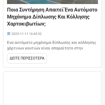
Ποια Συντήρηση Απαιτεί Ένα Αυτόματο
Μηχάνημα Δίπλωσης Και Κόλλησης
Χαρτοκιβωτίων;
2025-11-11 16:45:32
Ένα αυτόματο μηχάνημα δίπλωσης και κόλλησης
χάρτινων κουτιών είναι απαραίτητο στην
παραγωγή χάρτινων κουτιών, και η συντήρησή
ΔΕΙΤΕ ΠΕΡΙΣΣΟΤΕΡΑ
του είναι κρίσιμη για τη βέλτιστη λειτουργία. Η
παράλειψη της μπορεί να επηρεάσει τη διακοπή
λειτουργίας, την ποιότητα της παραγωγής και
τις επισκευές. Με βάση την εμπειρία του κλάδου
και τις τεχνικές γνώσεις...