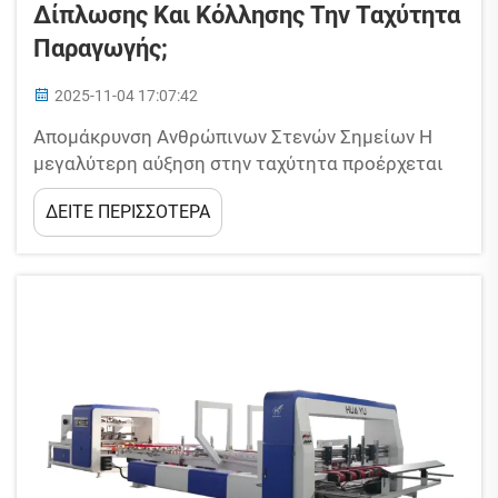
Δίπλωσης Και Κόλλησης Την Ταχύτητα
Παραγωγής;
2025-11-04 17:07:42
Απομάκρυνση Ανθρώπινων Στενών Σημείων Η
μεγαλύτερη αύξηση στην ταχύτητα προέρχεται
από την εξάλειψη των ανθρώπινων περιορισμών.
ΔΕΙΤΕ ΠΕΡΙΣΣΟΤΕΡΑ
Η δίπλωση και η κόλληση με το χέρι είναι αργή,
ασυνεπής και κουραστική. Οι αυτόματες μηχανές
δίπλωσης και κόλλησης αναλαμβάνουν πλήρως
αυτές τις μονότονες εργασίες. Αυτές...