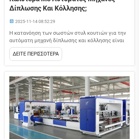
Δίπλωσης Και Κόλλησης;
2025-11-14 08:52:29
Η κατανόηση των σωστών στυλ κουτιών για την
αυτόματη μηχανή δίπλωσης και κόλλησης είναι
κρίσιμη για τη μεγιστοποίηση της απόδοσης και
ΔΕΙΤΕ ΠΕΡΙΣΣΟΤΕΡΑ
της ποιότητας παραγωγής. Αυτές οι μηχανές
είναι εξαιρετικές για την επιτάχυνση των
λειτουργιών συσκευασίας, αλλά λειτουργούν
καλύτερα με ορισμένα είδη κουτιών...