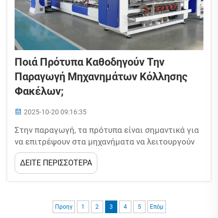
Ποιά Πρότυπα Καθοδηγούν Την
Παραγωγή Μηχανημάτων Κόλλησης
Φακέλων;
2025-10-20 09:16:35
Στην παραγωγή, τα πρότυπα είναι σημαντικά για
να επιτρέψουν στα μηχανήματα να λειτουργούν
βέλτιστα, να αποδίδουν αποτελεσματικά και να
ΔΕΙΤΕ ΠΕΡΙΣΣΟΤΕΡΑ
εκπληρώνουν τις απαιτήσεις πελατών και της
αγοράς. Τα πρότυπα εμποδίζουν την παραγωγή
να γίνει χαοτική, κάτι που θα μπορούσε να
οδηγήσει σε κακή λειτουργία, συχνά b...
Προηγ
1
2
3
4
5
Επόμ