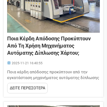
Ποια Κέρδη Απόδοσης Προκύπτουν
Από Τη Χρήση Μηχανήματος
Αυτόματης Δίπλωσης Χάρτου;
2025-11-21 16:40:55
Ποια κέρδη απόδοσης προκύπτουν από την
εγκατάσταση μηχανήματος αυτόματης δίπλωσης
χάρτου; Αυτή είναι μία από τις πιο συχνές
ΔΕΙΤΕ ΠΕΡΙΣΣΟΤΕΡΑ
ερωτήσεις εταιρειών που αναζητούν
αυτοματοποίηση στη ροή εργασιών της
συσκευασίας. Επαναλαμβανόμενες εργασίες
μπορούν να εκτελούνται γρηγορότερα και