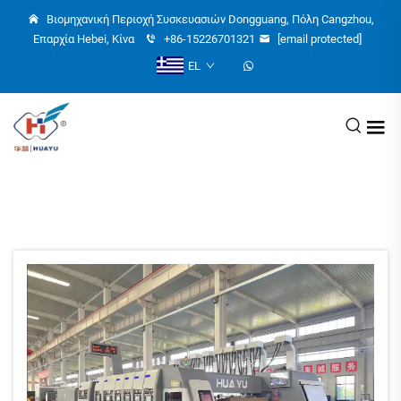
Βιομηχανική Περιοχή Συσκευασιών Dongguang, Πόλη Cangzhou,
Επαρχία Hebei, Κίνα
+86-15226701321
[email protected]
EL