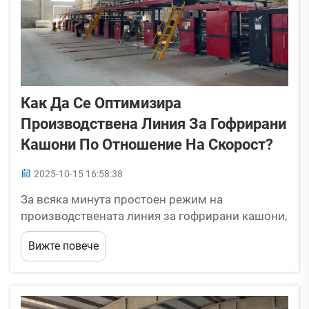
Как Да Се Оптимизира
Производствена Линия За Гофрирани
Кашони По Отношение На Скорост?
2025-10-15 16:58:38
За всяка минута простоен режим на
производствената линия за гофрирани кашони,
производството на кашони губи печалба. Освен
Вижте повече
че се пропускат сроковете за поръчки, бавното
производство увеличава разходите за труд и
прахосва материали. За щастие,
оптимизирането на производството...