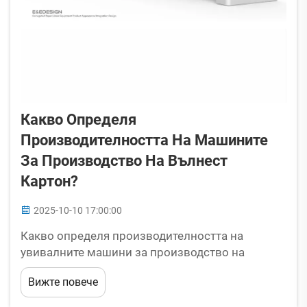
Какво Определя
Производителността На Машините
За Производство На Вълнест
Картон?
2025-10-10 17:00:00
Какво определя производителността на
увивалните машини за производство на
картон? Тези машини разбира се са от
Вижте повече
решаващо значение за опаковъчната
индустрия, където доверието в