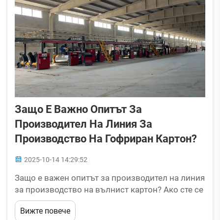
Защо Е Важно Опитът За
Производител На Линия За
Производство На Гофриран Картон?
2025-10-14 14:29:52
Защо е важен опитът за производител на линия
за производство на вълнист картон? Ако сте се
опитвали да закупите линия за производство
Вижте повече
на вълнист картон, вероятно сте виждали