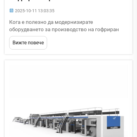
2025-10-11 13:03:35
Кога е полезно да модернизирате
оборудването за производство на гофриран
картон? Ако управлявате фирма в сферата на
Вижте повече
опаковките и трябва да произвеждате
гофриран картон, осъзнавате колко ценни са
вашите машини. Те са основата на
операциите...