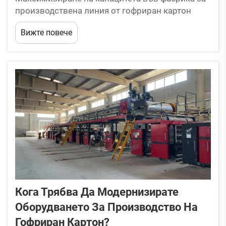
производствена линия от гофриран картон
Едно от нещата, които ще търсите във фабрика
Вижте повече
с производствена линия за гофриран картон, е
как да се оптимизира продуктивността, без да
се жертва качеството на продукта....
Кога Трябва Да Модернизирате
Оборудването За Производство На
Гофриран Картон?