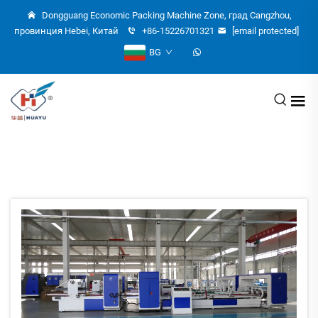
Dongguang Economic Packing Machine Zone, град Cangzhou,
провинция Hebei, Китай
+86-15226701321
[email protected]
BG