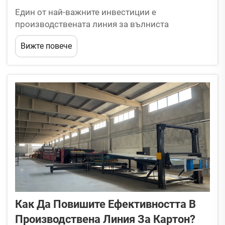
Един от най-важните инвестиции е
производствената линия за вълниста
картонена ламарина; това важи за всеки
Вижте повече
бизнес по производство на кашони. Гладкото
функциониране на производствената линия
означава навременно изпълнение на поръчки
и икономическа ефективност. Но внезапна
повреда...
Как Да Повишите Ефективността В
Производствена Линия За Картон?