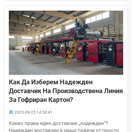
производителността на увивалните машини
директно определя темпа на производство на
висококачествени кашони, отпадъци...
Как Да Изберем Надежден
Доставчик На Производствена Линия
За Гофриран Картон?
2025-09-25 14:58:41
Какво прави един доставчик „надежден“?
Надежден доставчик е нещо повече от просто