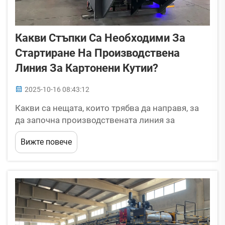
Какви Стъпки Са Необходими За
Стартиране На Производствена
Линия За Картонени Кутии?
2025-10-16 08:43:12
Какви са нещата, които трябва да направя, за
да започна производствената линия за
картонени кутии? В производствената линия за
Вижте повече
картонени кутии първата стъпка не е просто
закупуването на машините и незабавното
стартиране на пълноценно производство на
кутии или грижата за...