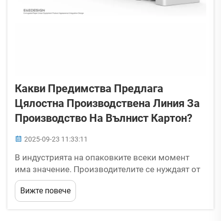
Какви Предимства Предлага
Цялостна Производствена Линия За
Производство На Вълнист Картон?
2025-09-23 11:33:11
В индустрията на опаковките всеки момент
има значение. Производителите се нуждаят от
решения, които не само ускоряват
Вижте повече
производството, но и гарантират качество и
помагат за контролиране на разходите. Точно
тук намира място цялостната линия за