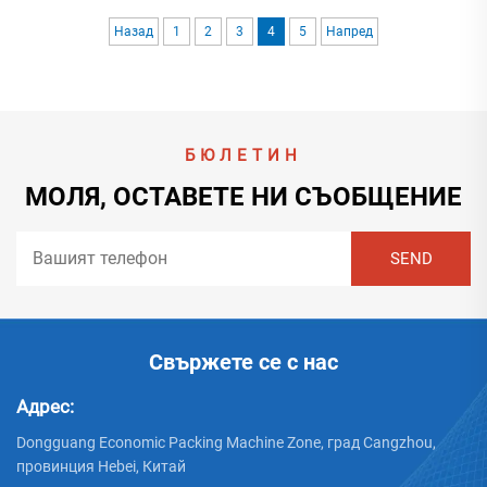
производство на гофриран картон, като тази на
Назад
1
2
3
4
5
Напред
Huayu Car...
БЮЛЕТИН
МОЛЯ, ОСТАВЕТЕ НИ СЪОБЩЕНИЕ
Свържете се с нас
Адрес:
Dongguang Economic Packing Machine Zone, град Cangzhou,
провинция Hebei, Китай