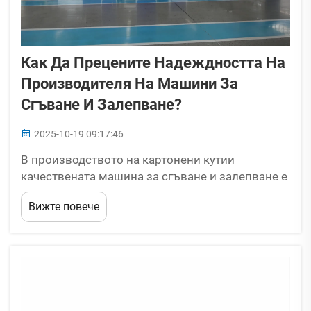
Как Да Прецените Надеждността На
Производителя На Машини За
Сгъване И Залепване?
2025-10-19 09:17:46
В производството на картонени кутии
качествената машина за сгъване и залепване е
от решаващо значение за всеки производствен
Вижте повече
процес. Нискокачествени машини могат да
забавят производството, да прахосват
суровини и да доведат до пропуснати срокове.
Затова инвестициите в надеждна залепваща
машина не са просто ...