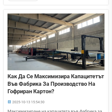
производители, посочващи колко дълго са на
пазара. В началото...
Как Да Се Максимизира Капацитетът
Във Фабрика За Производство На
Гофриран Картон?
2025-10-13 15:54:30
Максимизиране на капацитета във фабрика за