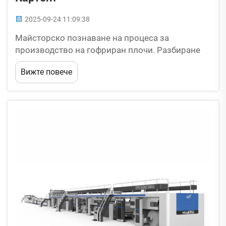
2025-09-24 11:09:38
Майсторско познаване на процеса за
производство на гофриран плочи. Разбиране
на целия работен поток при производството на
Вижте повече
гофрирани плочи. Всеки, който произвежда
гофриран картон, трябва да разбира от
превръщането на основни материали в здраво
опаковъчно решение чрез...