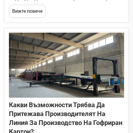
някой, който продава машини. Основни
Вижте повече
качества включват: Опит и репутация: Години
на пазара, положителни отзиви от клиенти,
примерни проучвания, препоръки. Технически
капа...
Какви Възможности Трябва Да
Притежава Производителят На
Линия За Производство На Гофриран
Картон?