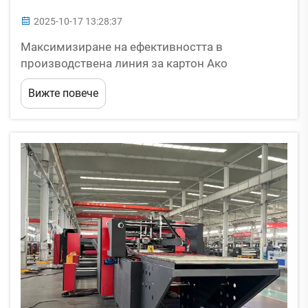
2025-10-17 13:28:37
Максимизиране на ефективността в
производствена линия за картон Ако
произвеждате картон, вероятно се чудите как
Вижте повече
да оптимизирате своите процеси.
Минимизирането на отпадъците, намаляването
на простоюващото време и синхронизацията
на процесите са ключови компоненти за
успешна линия. T...