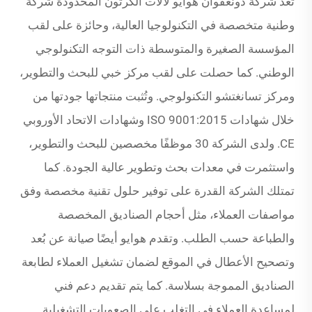
تُعد شركة دونغقوان هوايو لآلات الكرتون المحدودة شركة
وطنية متخصصة في التكنولوجيا العالية، وحائزة على لقب
المؤسسة الصغيرة والمتوسطة ذات التوجه التكنولوجي
الوطني. كما حصلت على لقب مركز خبي للبحث والتطوير،
ومركز تسانغتشو التكنولوجي. وتُثبت منتجاتها جودتها من
خلال شهادات ISO 9001:2015 وشهادات الاتحاد الأوروبي
CE. ولدى الشركة 30 موظفًا مخصصين للبحث والتطوير،
واستثمرت في معدات بحث وتطوير عالية الجودة. كما
تمتلك الشركة القدرة على توفير حلول تقنية مخصصة وفق
مواصفات العملاء، مثل أحجام الصناديق المخصصة
والطباعة حسب الطلب. وتقدم هوايو أيضًا صيانة عن بُعد
وتصحيح الأعطال في الموقع لضمان تشغيل العملاء لطابعة
الصناديق المموجة بسلاسة. كما يتم تقديم دعم فني
لمساعدة العملاء في التغلب على الصعوبات التشغيلية.