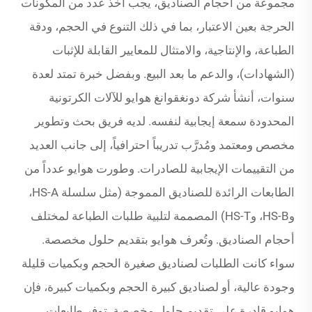
مجموعة من أحجام الصناديق، يجب أخذ عدد من المكونات
الحرجة بعين الاعتبار، بما في ذلك التنوع في الحجم، ودقة
الطباعة، والإنتاجية، والامتثال للمعايير القابلة للإثبات
(الشهادات)، والدعم ما بعد البيع. وبفضل خبرة تمتد لعدة
سنوات، أنشأ شركة دونغقوانغ هوايو للآلات الكرتونية
المحدودة سمعة إيجابية لنفسه. لديه فريق بحث وتطوير
مخصص ومعتمد ومُدرَّب تدريباً احترافياً، إلى جانب العديد
من التقييمات الإيجابية للصادرات. وطورت هوايو عدداً من
الطابعات الرائدة للصناديق المموجة (مثل سلسلة HS-A،
وHS-B، وHS-T) المصممة لتلبية طلبات الطباعة لمختلف
أحجام الصناديق. وتُعرف هوايو بتقديم حلول مخصصة.
سواء كانت الطلبات لصناديق صغيرة الحجم وبكميات قليلة
وجودة عالية، أو لصناديق كبيرة الحجم وبكميات كبيرة، فإن
هوايو قادرة على تقديم حلول مخصصة. توفر طابعات