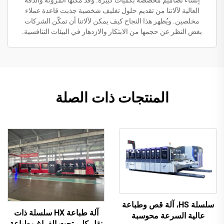
إنشاء تصاميم مخصصة بكميات كبيرة. وقد مكّنها المرونة والدقة
العالية لآلاتنا من تقديم حلول تغليف شخصية جذبت قاعدة عملاء
مخلصين. ويُظهر هذا النجاح كيف يمكن لآلاتنا أن تمكّن الشركات
بغض النظر عن حجمها من الابتكار والازدهار في البيئات التنافسية.
المنتجات ذات الصلة
سلسلة HS، آلة قص وطباعة
آلة طباعة HX سلسلة ذات
عالية السرعة محوسبة
نقل كلي تحت الفراغ وطباعة