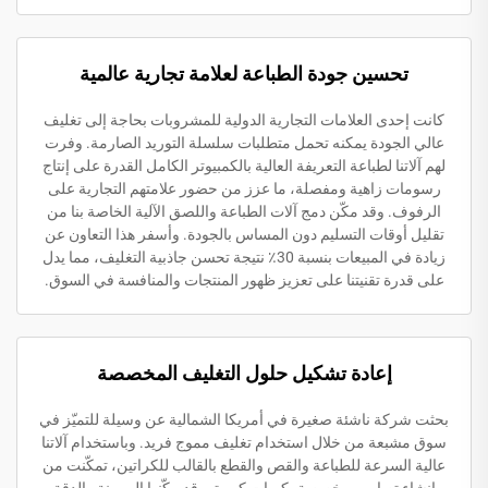
تحسين جودة الطباعة لعلامة تجارية عالمية
كانت إحدى العلامات التجارية الدولية للمشروبات بحاجة إلى تغليف
عالي الجودة يمكنه تحمل متطلبات سلسلة التوريد الصارمة. وفرت
لهم آلاتنا لطباعة التعريفة العالية بالكمبيوتر الكامل القدرة على إنتاج
رسومات زاهية ومفصلة، ما عزز من حضور علامتهم التجارية على
الرفوف. وقد مكّن دمج آلات الطباعة واللصق الآلية الخاصة بنا من
تقليل أوقات التسليم دون المساس بالجودة. وأسفر هذا التعاون عن
زيادة في المبيعات بنسبة 30٪ نتيجة تحسن جاذبية التغليف، مما يدل
على قدرة تقنيتنا على تعزيز ظهور المنتجات والمنافسة في السوق.
إعادة تشكيل حلول التغليف المخصصة
بحثت شركة ناشئة صغيرة في أمريكا الشمالية عن وسيلة للتميّز في
سوق مشبعة من خلال استخدام تغليف مموج فريد. وباستخدام آلاتنا
عالية السرعة للطباعة والقص والقطع بالقالب للكراتين، تمكّنت من