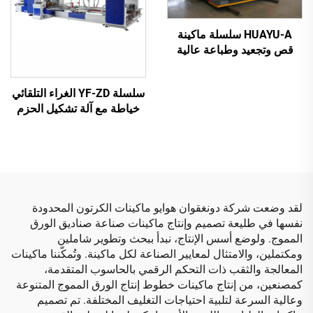
HUAYU-A سلسلة ماكينة
قص وتجعيد وطباعة عالية
السرعة مُحكمة التحكم
بواسطة الحاسوب بالكامل
سلسلة YF-ZD الغراء التلقائي
خياطة مع آلة تشكيل الحزم
التلقائية
لقد وضعت شركة دونغقوان هوايو ماكينات الكرتون المحدودة
نفسها في طليعة تصميم وإنتاج ماكينات صناعة صناديق الورق
المموج. ولوضع أسس الإنتاج، نبدأ ببحث وتطوير شاملين
ومكتملين، والامتثال لمعايير الصناعة لكل ماكينة. وتُمكّننا ماكينات
المعالجة والثقب ذات التحكم الرقمي بالحاسوب المتقدمة،
كمصنعين، من إنتاج ماكينات خطوط إنتاج الورق المموج المتنوعة
وعالية السرعة لتلبية احتياجات التغليف المختلفة. تم تصميم