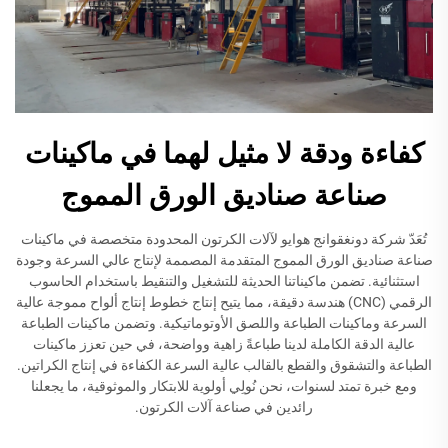
كفاءة ودقة لا مثيل لهما في ماكينات
صناعة صناديق الورق المموج
تُعَدّ شركة دونغقوانج هوايو لآلات الكرتون المحدودة متخصصة في ماكينات
صناعة صناديق الورق المموج المتقدمة المصممة لإنتاج عالي السرعة وجودة
استثنائية. تضمن ماكيناتنا الحديثة للتشغيل والتنقيط باستخدام الحاسوب
الرقمي (CNC) هندسة دقيقة، مما يتيح إنتاج خطوط إنتاج ألواح مموجة عالية
السرعة وماكينات الطباعة واللصق الأوتوماتيكية. وتضمن ماكينات الطباعة
عالية الدقة الكاملة لدينا طباعةً زاهية وواضحة، في حين تعزز ماكينات
الطباعة والتشقوق والقطع بالقالب عالية السرعة الكفاءة في إنتاج الكراتين.
ومع خبرة تمتد لسنوات، نحن نُولِي أولوية للابتكار والموثوقية، ما يجعلنا
رائدين في صناعة آلات الكرتون.