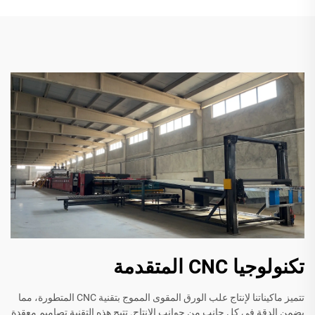
تكنولوجيا CNC المتقدمة
تتميز ماكيناتنا لإنتاج علب الورق المقوى المموج بتقنية CNC المتطورة، مما
يضمن الدقة في كل جانب من جوانب الإنتاج. تتيح هذه التقنية تصاميم معقدة