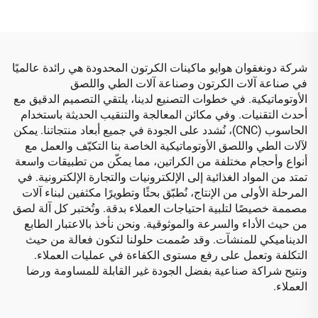
شركة دونغقوان هوايو ماكينات الكرتون المحدودة هي رائدة عالميًا
في صناعة آلات الكرتون وصناعة آلات الطي واللصق
الأوتوماتيكية. في خطوات التصنيع لدينا، يلتقي التصميم الدقيق مع
أحدث التقنيات. وفي مكائن المعالجة والتنقيب الحديثة باستخدام
الحاسوب (CNC)، نُشدد على الجودة في جميع أبعاد منتجاتنا. يمكن
لآلات الطي واللصق الأوتوماتيكية الخاصة بنا التكيّف والعمل مع
أنواع وأحجام مختلفة من الكراتين، مما يمكّن من تطبيقات واسعة
تمتد من المواد الغذائية إلى الإلكترونيات والتجارة الإلكترونية. في
المرحلة الأولى من الإنتاج، نُطبّق بحثًا وتطويرًا مكثفين لبناء آلات
مصممة خصيصًا لتلبية احتياجات العملاء بدقة. وتُختبر كل آلة لصق
من حيث الأداء والسرعة والموثوقية. ونحن نأخذ بالاعتبار الطابع
الديناميكي للمنشآت. وقد صُممت حلولنا لتكون فعالة من حيث
التكلفة وتعمل على رفع مستوى الكفاءة في عمليات العملاء.
ونتيح شراكة صناعية بفضل الجودة غير القابلة للمساومة ورضا
العملاء.