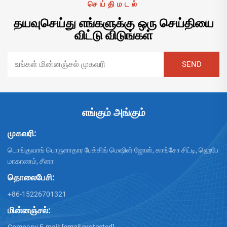
செய்திமடல்
தயவுசெய்து எங்களுக்கு ஒரு செய்தியை
விட்டு விடுங்கள்
எங்கும் அங்கும்
முகவரி:
டொங்குவாங் பொருளாதார பேக்கிங் மெஷின் ஜோன், காங்சோ சிட்டி, ஹெபே
மாகாணம், சீனா
தொலைபேசி:
+86-15226701321
மின்னஞ்சல்: