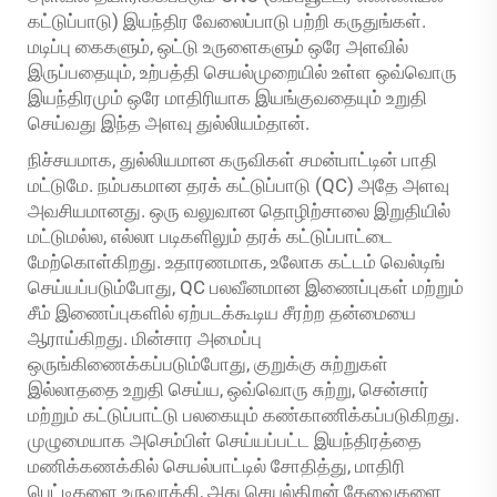
கட்டுப்பாடு) இயந்திர வேலைப்பாடு பற்றி கருதுங்கள்.
மடிப்பு கைகளும், ஒட்டு உருளைகளும் ஒரே அளவில்
இருப்பதையும், உற்பத்தி செயல்முறையில் உள்ள ஒவ்வொரு
இயந்திரமும் ஒரே மாதிரியாக இயங்குவதையும் உறுதி
செய்வது இந்த அளவு துல்லியம்தான்.
நிச்சயமாக, துல்லியமான கருவிகள் சமன்பாட்டின் பாதி
மட்டுமே. நம்பகமான தரக் கட்டுப்பாடு (QC) அதே அளவு
அவசியமானது. ஒரு வலுவான தொழிற்சாலை இறுதியில்
மட்டுமல்ல, எல்லா படிகளிலும் தரக் கட்டுப்பாட்டை
மேற்கொள்கிறது. உதாரணமாக, உலோக கட்டம் வெல்டிங்
செய்யப்படும்போது, QC பலவீனமான இணைப்புகள் மற்றும்
சீம் இணைப்புகளில் ஏற்படக்கூடிய சீரற்ற தன்மையை
ஆராய்கிறது. மின்சார அமைப்பு
ஒருங்கிணைக்கப்படும்போது, குறுக்கு சுற்றுகள்
இல்லாததை உறுதி செய்ய, ஒவ்வொரு சுற்று, சென்சார்
மற்றும் கட்டுப்பாட்டு பலகையும் கண்காணிக்கப்படுகிறது.
முழுமையாக அசெம்பிள் செய்யப்பட்ட இயந்திரத்தை
மணிக்கணக்கில் செயல்பாட்டில் சோதித்து, மாதிரி
பெட்டிகளை உருவாக்கி, அது செயல்திறன் தேவைகளை