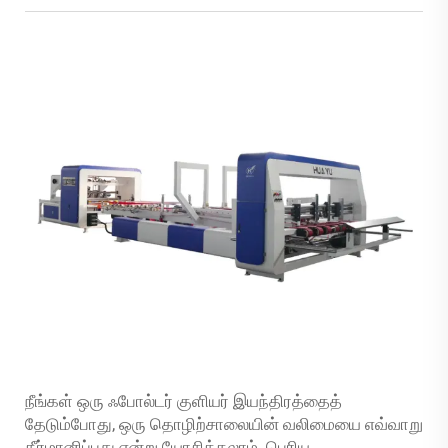
நீங்கள் ஒரு ஃபோல்டர் குளியர் இயந்திரத்தைத்
தேடும்போது, ஒரு தொழிற்சாலையின் வலிமையை எவ்வாறு
தீர்மானிப்பது என்று யோசிக்கலாம். பெரிய