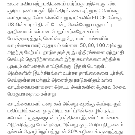
உலகளாவிய ஏற்றுமதிகளைப் பார்ப்பது மற்றொரு நல்ல
குறிகாரணியாகும். இயந்திரங்களை ஏற்றுமதி செய்வது
எளிதானது அல்ல. வெவ்வேறு நாடுகளில் EU CE அல்லது
US மின்சார விதிகள் போன்ற வெவ்வேறு பாதுகாப்பு
தரநிலைகள் உள்ளன. மேலும் சர்வதேச கப்பல்
போக்குவரத்தும், வெவ்வேறு நேர மண்டலங்களில்
வாடிக்கையாளர் ஆதரவும் உள்ளன. 50, 80, 100 அல்லது
அதற்கு மேற்பட்ட நாடுகளுக்கு இயந்திரங்களை ஏற்றுமதி
செய்யும் தொழிற்சாலைகள் இந்த சவால்களை சந்திக்க
முடியும் என்பதைக் காட்டுகிறது. இதன் பொருள்,
அவர்களின் இயந்திரங்கள் உயர்தர தரநிலைகளை பூர்த்தி
செய்துள்ளன மற்றும் அனைத்து நாடுகளிலும் உள்ள
வாடிக்கையாளர்களை அடைய அவர்களின் ஆதரவு சேவை
போதுமானதாக உள்ளது.
வாடிக்கையாளர் கதைகள் அல்லது வழக்கு ஆய்வுகளும்
மதிப்புமிக்கவை. ஒரு சிறிய கார்ட்டூன் தொழில் புதிய
ஃபோல்டர் குளூவருடன் உற்பத்தியை இரண்டு மடங்காக
அதிகரித்தது போன்றதோ, அல்லது ஒரு பெரிய நிறுவனம்
தங்கள் தொழில்நுட்பத்துடன் 30% கழிவைக் குறைத்தது