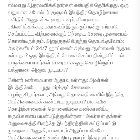
எவ்வாறு ஆதரவளிக்கிறார்கள் என்பதில் தெரிகிறது. ஒரு
வலுவான ஃபோல்டர் குளுவர் இயந்திர தொழிற்சாலை
எளிதில் அணுகக்கூடியதாகவும், விரைவாக
பதிலளிக்கக்கூடியதாகவும் இருக்கும் நன்கு ஏற்பாடு
செய்யப்பட்ட விற்பனைக்குப் பிந்தைய சேவை முறையைக்
கொண்டிருக்கும். அணுகுதலிலிருந்து தொடங்குவோம்:
அவர்களிடம் 24/7 ஹாட்லைன் அல்லது ஆன்லைன் ஆதரவு
உள்ளதா? ஒரு இயந்திரம் வேலை செய்ய நின்றுவிட்டால்
வாடிக்கையாளர்கள் விரைவாக ஒரு தொழில்நுட்ப
வல்லுநரை அணுக முடியுமா?
பின்னர் உண்மையான ஆதரவு உள்ளது: அவர்கள்
இடத்திலேயே பழுதுபார்க்கும் சேவையை
வழங்குகிறார்களா, அல்லது தொலைநிலையில் இருந்தே
பிரச்சினையைக் கண்டறிய முடியுமா? பல நவீன
தொழிற்சாலைகள் தொலைநிலை கண்காணிப்பு
கருவிகளைப் பயன்படுத்துகின்றன—அவர்கள் தங்கள்
அலுவலகத்திலிருந்தே இயந்திரத்தின் கட்டுப்பாட்டு
முறையை அணுகி, யாரையும் அனுப்பாமலேயே
பிரச்சினைகளைக் கண்டறிய முடியும். இது குறிப்பாக