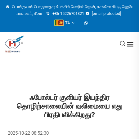
டொங்குவாங் பொருளாதார பேக்கிங் மெஷின் ஜோன், காங்சோ சிட்டி, ஹெபே
மாகாணம், சீனா
+86-15226701321
[email protected]
TA
ஃபோல்டர் குளியர் இயந்திர
தொழிற்சாலையின் வலிமையை எது
பிரதிபலிக்கிறது?
2025-10-22 08:52:30