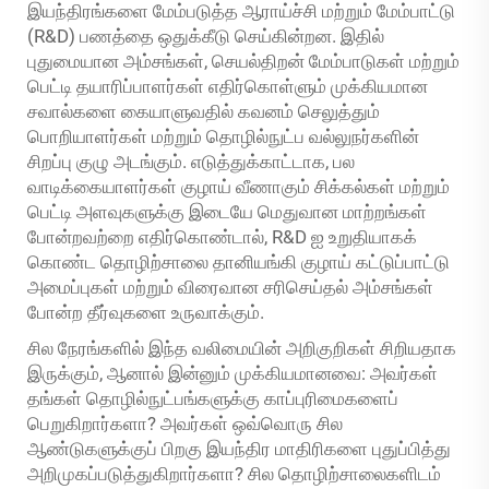
இயந்திரங்களை மேம்படுத்த ஆராய்ச்சி மற்றும் மேம்பாட்டு
(R&D) பணத்தை ஒதுக்கீடு செய்கின்றன. இதில்
புதுமையான அம்சங்கள், செயல்திறன் மேம்பாடுகள் மற்றும்
பெட்டி தயாரிப்பாளர்கள் எதிர்கொள்ளும் முக்கியமான
சவால்களை கையாளுவதில் கவனம் செலுத்தும்
பொறியாளர்கள் மற்றும் தொழில்நுட்ப வல்லுநர்களின்
சிறப்பு குழு அடங்கும். எடுத்துக்காட்டாக, பல
வாடிக்கையாளர்கள் குழாய் வீணாகும் சிக்கல்கள் மற்றும்
பெட்டி அளவுகளுக்கு இடையே மெதுவான மாற்றங்கள்
போன்றவற்றை எதிர்கொண்டால், R&D ஐ உறுதியாகக்
கொண்ட தொழிற்சாலை தானியங்கி குழாய் கட்டுப்பாட்டு
அமைப்புகள் மற்றும் விரைவான சரிசெய்தல் அம்சங்கள்
போன்ற தீர்வுகளை உருவாக்கும்.
சில நேரங்களில் இந்த வலிமையின் அறிகுறிகள் சிறியதாக
இருக்கும், ஆனால் இன்னும் முக்கியமானவை: அவர்கள்
தங்கள் தொழில்நுட்பங்களுக்கு காப்புரிமைகளைப்
பெறுகிறார்களா? அவர்கள் ஒவ்வொரு சில
ஆண்டுகளுக்குப் பிறகு இயந்திர மாதிரிகளை புதுப்பித்து
அறிமுகப்படுத்துகிறார்களா? சில தொழிற்சாலைகளிடம்