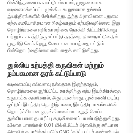
பின்சிந்தனையாக மட்டுமல்லாமல், முழுமையாக
வடிவமைக்கப்பட்ட முக்கிய கூறுகளாக தங்கள்
இயந்திரங்களில் சேர்க்கிறது. இந்த அளவிலான புதுமை
எந்த சமயோசிதமான நிகழ்வாலும் ஏற்படுவதில்லை; இது
தொழிற்சாலை எதிர்காலத்தை நோக்கி திட்டமிடுகிறது
மற்றும் காலத்திற்கு உட்பட்டு தரத்தை நிலைநாட்டுவதில்
முதலீடு செய்கிறது, வேகமான லாபத்தை மட்டும்
பின்தொடர்வதில்லை என்பதைக் காட்டுகிறது.
துல்லிய உற்பத்தி கருவிகள் மற்றும்
நம்பகமான தரக் கட்டுப்பாடு
வடிவமைப்பு எவ்வளவு நல்லதாக இருந்தாலும்,
தொழிற்சாலை குறிப்பிட்ட தரத்திற்கு ஏற்ப இயந்திரத்தை
உருவாக்க தவறினால், அது பயனற்றது. முன்னணி மடிப்பு
ஒட்டும் இயந்திர தொழிற்சாலை, இயந்திர பாகங்களின்
தொடர்ச்சியான ஒருங்கிணைப்பை உறுதி செய்ய
துல்லியமான தயாரிப்பு கருவிகளைப் பயன்படுத்துகிறது.
உலோக பாகங்கள் 0.01 மில்லிமீட்டர் அளவிற்கு சரியான
அளவில் தயாரிக்கப்படும் CNC (கம்ப்யூட்டர் எண்ணியல்