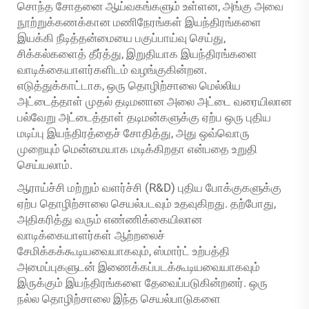
சொந்த சோதனை ஆய்வகங்களும் உள்ளன, அங்கு அவை
நூற்றுக்கணக்கான மணிநேரங்கள் இயந்திரங்களை
இயக்கி நீடித்தன்மையை பகுப்பாய்வு செய்து,
சிக்கல்களைத் தீர்த்து, இறுதியாக இயந்திரங்களை
வாடிக்கையாளர்களிடம் வழங்குகின்றன.
எடுத்துக்காட்டாக, ஒரு தொழிற்சாலை மெல்லிய
அட்டைத்தாள் முதல் தடிமனான அலை அட்டை வரையிலான
பல்வேறு அட்டைத்தாள் தடிமன்களுக்கு ஏற்ப ஒரு புதிய
மடிப்பு இயந்திரத்தைச் சோதித்து, அது ஒவ்வொரு
முறையும் மென்மையாக மடிக்கிறதா என்பதை உறுதி
செய்யலாம்.
ஆராய்ச்சி மற்றும் வளர்ச்சி (R&D) புதிய போக்குகளுக்கு
ஏற்ப தொழிற்சாலை செயல்படவும் உதவுகிறது. தற்போது,
அதிகரித்து வரும் எண்ணிக்கையிலான
வாடிக்கையாளர்கள் ஆற்றலைச்
சேமிக்கக்கூடியவையாகவும், ஸ்மார்ட் உற்பத்தி
அமைப்புகளுடன் இணைக்கப்படக்கூடியவையாகவும்
இருக்கும் இயந்திரங்களை தேவைப்படுகின்றனர். ஒரு
நல்ல தொழிற்சாலை இந்த செயல்பாடுகளை