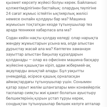
қызмет көрсету жүйесі болуы керек. Байланыс
қолжетімділігінен бастайық: олардың тәулігіне
24 сағат жұмыс істейтін ықтиярлық желісі
немесе онлайн қолдауы бар ма? Машина
жұмысын тоқтатқан кезде тұтынушылар тез
арада техникке хабарласа ала ма?
Содан кейін нақты қолдау келеді: олар нарықта
жөндеу жұмыстарын ұсына ма, әлде алыстан
дұрыстау жасай ала ма? Көптеген заманауи
зауыттар алыстан бақылау құралдарын
қолданады — олар өз офисінен машина басқару
жүйесіне қашықтан кіріп, адам жібермей-ақ
ақауларды анықтай алады. Бұл уақытты
үнемдейді, әсіресе қашық орналасқан
аймақтардағы тұтынушылар үшін. Сонымен
қатар зауыт желім шлангалары мен конвейерлік
таспалар сияқты жиі қажет болатын ауыстыру
бөлшектерінің қорын ұстап тұруы керек,
сондықтан тұтынушылар бөлшек келуге апталар