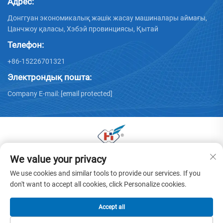
Адрес:
Донггуан экономикалық жәшік жасау машиналары аймағы,
Цанчжоу қаласы, Хэбэй провинциясы, Қытай
Телефон:
+86-15226701321
Электрондық пошта:
Company E-mail:
[email protected]
We value your privacy
© 2025 Донггуан Хуая қаңылтыр машиналары
компаниясының барлық құқтары сақталған. -
Құпиялық
We use cookies and similar tools to provide our services. If you
саясаты
don't want to accept all cookies, click Personalize cookies.
Accept all