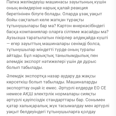
Папка желімдеуіш машинасы зауытының күшін
оның өнімдеріне нарық қалай реакция
беретінінен білуге болады. Оларда ұзақ уақыт
бойы сақталып келе жатқан тұрақты
тұтынушылары бар ма? Картон өнеркәсібіндегі
басқа компаниялар оларға сілтеме жасайды ма?
Аузызша таратылатын пікірлер әлдеқайда күшті
— егер зауыттың машиналары сенімді болса,
тұтынушылар міндетті түрде оның туралы
айтады. Бұл нарықтық танылымдылық пен
әлемдік экспорт нәтижелері үшін де дұрыс
болып табылады.
Әлемдік экспортқа назар аудару да жақсы
көрсеткіш болып табылады. Машиналарды
экспорттау оңай іс емес. Әртүрлі елдерде ЕО СЕ
немесе АҚШ электрлік нормалары сияқты
әртүрлі қауіпсіздік стандарттары бар. Сонымен
қатар халықаралық жүк тасымалдау мен әртүрлі
уақыт белдеуіндегі тұтынушыларға қолдау