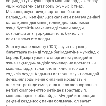
соңында тұтынушыларға машиналарды жеткізу
үшін жүздеген сағат бойы жұмыс істейді.
Мысалы, зауыт жұқа картоннан бастап
қалыңдығы көп фальцовкаланған қағазға дейінгі
қағаз қалыңдығының толық диапазонымен
жаңа бүктейтін механизмді сынай алады,
осылайша оның әрқашан тегіс бүктелуін
қамтамасыз ете алады.
Зерттеу және дамыту (R&D) зауыттың жаңа
бағыттарға икемді түрде бейімделуіне мүмкіндік
береді. Қазіргі уақытта энергияны үнемдейтін
және «ақылды» өндіріс жүйелеріне қосылатын
машиналарды талап ететін клиенттер саны
үздіксіз өсуде. Алдыңғы қатарлы зауыт осындай
функцияларды кейін ойланып қосылатын
элемент ретінде емес, алдын ала жоспарланып,
негізгі компоненттер ретінде қарастырып,
машиналарын жобалайды. Мұндай инновация
деңгейі кездейсоқ пайда болмаған, ол зауыт