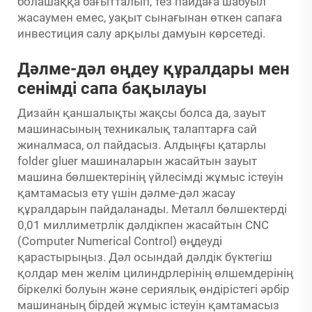
болашаққа бағытталып, тез пайдаға шабуыл
жасаумен емес, уақыт сынағынан өткен сапаға
инвестиция салу арқылы дамуын көрсетеді.
Дәлме-дәл өңдеу құралдары мен
сенімді сапа бақылауы
Дизайн қаншалықты жақсы болса да, зауыт
машинасының техникалық талаптарға сай
жиналмаса, ол пайдасыз. Алдыңғы қатарлы
folder gluer машиналарын жасайтын зауыт
машина бөлшектерінің үйлесімді жұмыс істеуін
қамтамасыз ету үшін дәлме-дәл жасау
құралдарын пайдаланады. Металл бөлшектерді
0,01 миллиметрлік дәлдікпен жасайтын CNC
(Computer Numerical Control) өңдеуді
қарастырыңыз. Дәл осындай дәлдік бүктегіш
қолдар мен желім цилиндрлерінің өлшемдерінің
біркелкі болуын және сериялық өндірістегі әрбір
машинаның бірдей жұмыс істеуін қамтамасыз