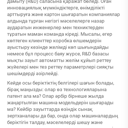
дамыту (R&D) саласына қаражат бөледі. Оған
инновациялық мүмкіндіктерге, өнімділікті
арттыруға және картон шығаратын компаниялар
алдында тұрған негізгі мәселелерге назар
аударатын инженерлер мен техниктерден
тұратын маман команда кіреді. Мысалы, егер
көптеген клиенттер коробка өлшемдерін
ауыстыру кезінде желімді көп шығындайды
немесе бұл процесс баяу жүрсе, R&D базасы
мықты зауыт автоматты желім құйып реттеу
жүйелері мен тез реттеу параметрлері сияқты
шешімдерді әзірлейді.
Кейде осы беріктіктің белгілері шағын болады,
бірақ маңызды: олар өз технологияларына
патент ала ма? Олар әрбір бірнеше жылда
жаңартылған машина модельдерін шығарады
ма? Кейбір зауыттарда өзіндік сынақ
зертханалары да бар, онда олар машиналардың
беріктігін талдау, мәселелерді шешу және