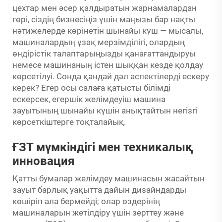
цехтар мен әсер қалдыратын жарнамалардан
гөрі, сіздің бизнесіңіз үшін маңызы бар нақты
нәтижелерде көрінетін шынайы күш — мысалы,
машиналардың ұзақ мерзімділігі, олардың
өндірістік талаптарыңызды қанағаттандыруы
немесе машинаның істен шыққан кезде қолдау
көрсетілуі. Сонда қандай дәл аспектілерді ескеру
керек? Егер осы салаға қатысты білімді
ескерсек, егершік желімдеуіш машина
зауытының шынайы күшін анықтайтын негізгі
көрсеткіштерге тоқталайық.
ҒЗТ мүмкіндігі мен техникалық
инновация
Қатты бумалар желімдеу машинасын жасайтын
зауыт барлық уақытта дайын дизайндарды
көшіріп ала бермейді; олар өздерінің
машиналарын жетілдіру үшін зерттеу және