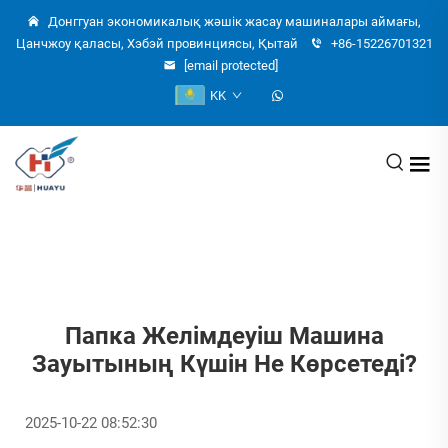
Донггуан экономикалық жәшік жасау машиналары аймағы,
Цанчжоу қаласы, Хэбэй провинциясы, Қытай
+86-15226701321
[email protected]
KK
Папка Желімдеуіш Машина
Зауытының Күшін Не Көрсетеді?
2025-10-22 08:52:30