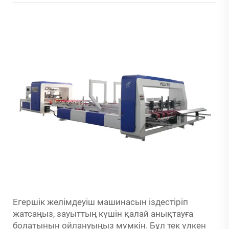
Егершік желімдеуіш машинасын іздестіріп
жатсаңыз, зауыттың күшін қалай анықтауға
болатынын ойлануыңыз мүмкін. Бұл тек үлкен