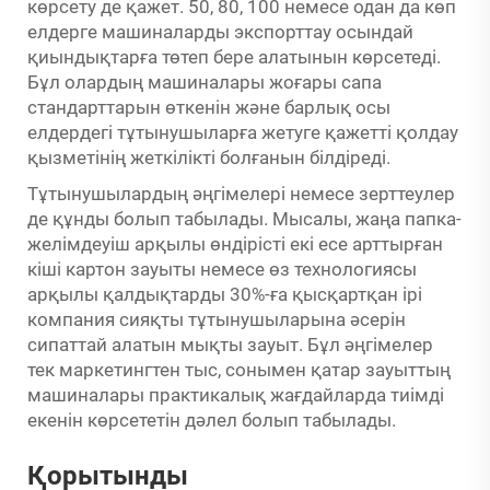
көрсету де қажет. 50, 80, 100 немесе одан да көп
елдерге машиналарды экспорттау осындай
қиындықтарға төтеп бере алатынын көрсетеді.
Бұл олардың машиналары жоғары сапа
стандарттарын өткенін және барлық осы
елдердегі тұтынушыларға жетуге қажетті қолдау
қызметінің жеткілікті болғанын білдіреді.
Тұтынушылардың әңгімелері немесе зерттеулер
де құнды болып табылады. Мысалы, жаңа папка-
желімдеуіш арқылы өндірісті екі есе арттырған
кіші картон зауыты немесе өз технологиясы
арқылы қалдықтарды 30%-ға қысқартқан ірі
компания сияқты тұтынушыларына әсерін
сипаттай алатын мықты зауыт. Бұл әңгімелер
тек маркетингтен тыс, сонымен қатар зауыттың
машиналары практикалық жағдайларда тиімді
екенін көрсететін дәлел болып табылады.
Қорытынды