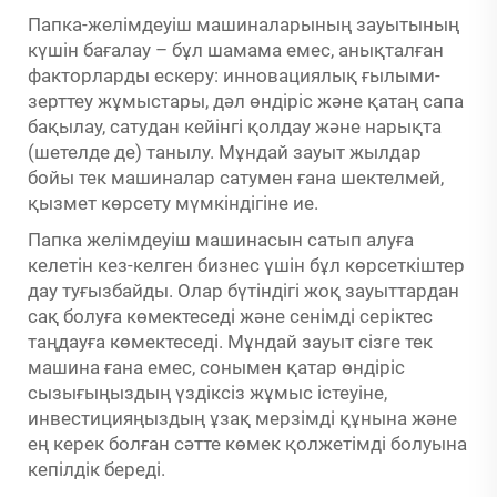
Папка-желімдеуіш машиналарының зауытының
күшін бағалау – бұл шамама емес, анықталған
факторларды ескеру: инновациялық ғылыми-
зерттеу жұмыстары, дәл өндіріс және қатаң сапа
бақылау, сатудан кейінгі қолдау және нарықта
(шетелде де) танылу. Мұндай зауыт жылдар
бойы тек машиналар сатумен ғана шектелмей,
қызмет көрсету мүмкіндігіне ие.
Папка желімдеуіш машинасын сатып алуға
келетін кез-келген бизнес үшін бұл көрсеткіштер
дау туғызбайды. Олар бүтіндігі жоқ зауыттардан
сақ болуға көмектеседі және сенімді серіктес
таңдауға көмектеседі. Мұндай зауыт сізге тек
машина ғана емес, сонымен қатар өндіріс
сызығыңыздың үздіксіз жұмыс істеуіне,
инвестицияңыздың ұзақ мерзімді құнына және
ең керек болған сәтте көмек қолжетімді болуына
кепілдік береді.