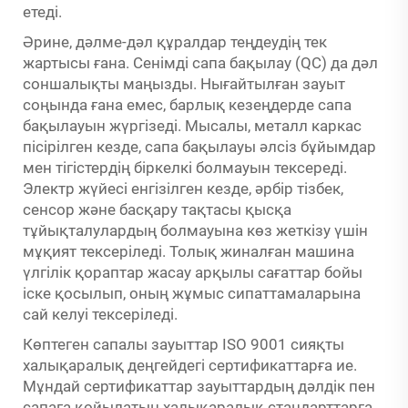
етеді.
Әрине, дәлме-дәл құралдар теңдеудің тек
жартысы ғана. Сенімді сапа бақылау (QC) да дәл
соншалықты маңызды. Нығайтылған зауыт
соңында ғана емес, барлық кезеңдерде сапа
бақылауын жүргізеді. Мысалы, металл каркас
пісірілген кезде, сапа бақылауы әлсіз бұйымдар
мен тігістердің біркелкі болмауын тексереді.
Электр жүйесі енгізілген кезде, әрбір тізбек,
сенсор және басқару тақтасы қысқа
тұйықталулардың болмауына көз жеткізу үшін
мұқият тексеріледі. Толық жиналған машина
үлгілік қораптар жасау арқылы сағаттар бойы
іске қосылып, оның жұмыс сипаттамаларына
сай келуі тексеріледі.
Көптеген сапалы зауыттар ISO 9001 сияқты
халықаралық деңгейдегі сертификаттарға ие.
Мұндай сертификаттар зауыттардың дәлдік пен
сапаға қойылатын халықаралық стандарттарға