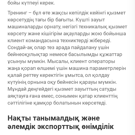
бойы күтпеуі керек.
Тренинг – бұл өте жақсы кепілдік кейінгі қызмет
көрсетудің тағы бір бағыты. Күшті зауыт
машиналарды орнату, негізгі техникалық қызмет
көрсету және кішігірім ақауларды жою бойынша
клиент командасына техниктерді жібереді.
Сондай-ақ олар тез арада пайдалану үшін
бейнеоқулықтар немесе басылымды құжаттар
ұсынуы мүмкін. Мысалы, клиент операторы
жаңа қорап өлшемі үшін машина параметрлерін
қалай реттеу керектігін ұмытса, ол қолдау
күтуінің орнына оқу бейнесін қарауы мүмкін.
Мұндай деңгейдегі қызмет зауыттың сатуды
аяқтауға ғана емес, сонымен қатар клиенттің
сәттілігіне қамқор болатынын көрсетеді.
Нақты танымалдық және
әлемдік экспорттық өнімділік