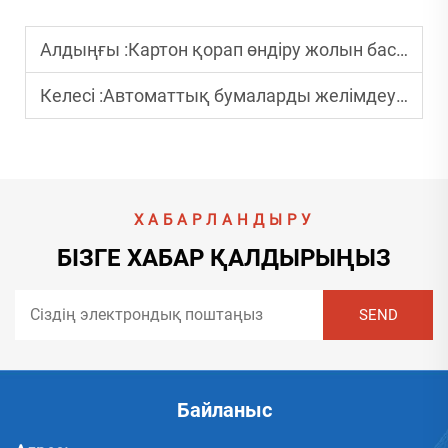
Алдыңғы :
Картон қорап өндіру жолын бастау үшін қандай қадамдар қажет?
Келесі :
Автоматтық бумаларды желімдеу жабдығын пайдаланудың қандай пайдасы бар?
ХАБАРЛАНДЫРУ
БІЗГЕ ХАБАР ҚАЛДЫРЫҢЫЗ
Байланыс