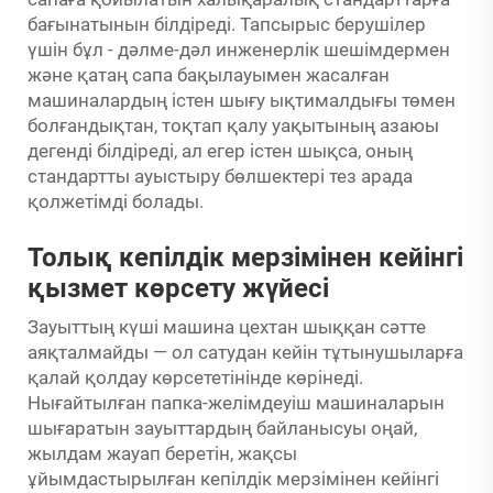
бағынатынын білдіреді. Тапсырыс берушілер
үшін бұл - дәлме-дәл инженерлік шешімдермен
және қатаң сапа бақылауымен жасалған
машиналардың істен шығу ықтималдығы төмен
болғандықтан, тоқтап қалу уақытының азаюы
дегенді білдіреді, ал егер істен шықса, оның
стандартты ауыстыру бөлшектері тез арада
қолжетімді болады.
Толық кепілдік мерзімінен кейінгі
қызмет көрсету жүйесі
Зауыттың күші машина цехтан шыққан сәтте
аяқталмайды — ол сатудан кейін тұтынушыларға
қалай қолдау көрсететінінде көрінеді.
Нығайтылған папка-желімдеуіш машиналарын
шығаратын зауыттардың байланысуы оңай,
жылдам жауап беретін, жақсы
ұйымдастырылған кепілдік мерзімінен кейінгі