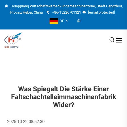
Dongguang Wirtschaftsverpackungsmaschinenzone, Stadt Cangzhou,
Provinz Hebei, China
+86-15226701321
[email protected]
DE
Was Spiegelt Die Stärke Einer
Faltschachtelleimmaschinenfabrik
Wider?
2025-10-22 08:52:30