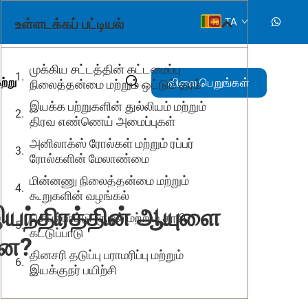
உள்ளடக்கப் பட்டியல்
TA
முக்கிய சட்டத்தின் கட்டமைப்பு
விலை பெறுங்கள்
ற்று
நிலைத்தன்மை மற்றும் ஒட்டும் தரம்
இயக்க பற்றுகளின் துல்லியம் மற்றும்
திரவ எண்ணெய் அமைப்புகள்
அனிலாக்ஸ் ரோல்கள் மற்றும் ரப்பர்
ரோல்களின் மேலாண்மை
மின்னணு நிலைத்தன்மை மற்றும்
கூறுகளின் வழங்கல்
இயந்திரத்தின் ஆயுளை
செயல்பாட்டு சூழல் மற்றும் தூசி
கட்டுப்பாடு
றன?
தினசரி தடுப்பு பராமரிப்பு மற்றும்
இயக்குநர் பயிற்சி