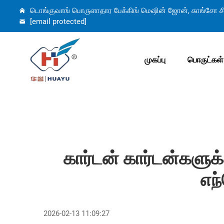
டொங்குவாங் பொருளாதார பேக்கிங் மெஷின் ஜோன், காங்சோ சி
[email protected]
முகப்பு
பொருட்கள்
கார்டன் கார்டன்களு
எந
2026-02-13 11:09:27