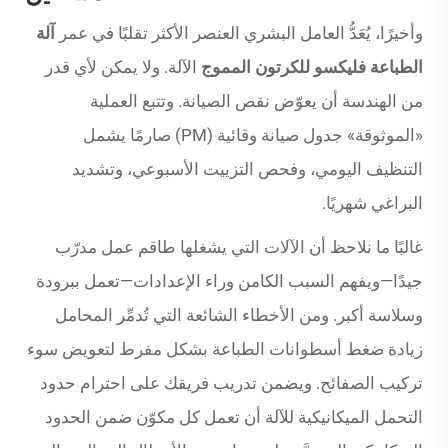
وأخيرًا، يُعَدُّ العامل البشري العنصر الأكثر تقلبًا في عمر
آلة
الطباعة فليكسو للكرتون المموج
الآلة. ولا يمكن لأي قدر
من الهندسة أن يعوّض نقص الصيانة. وتتبع العملية
«الموثوقة» جدول صيانة وقائية (PM) صارمًا يشمل
التنظيف اليومي، وفحص التزييت الأسبوعي، وتشديد
البراغي شهريًا.
غالبًا ما نلاحظ أن الآلات التي يشغلها طاقم عمل مدرّب
جيدًا—ويفهم السبب الكامن وراء الإعدادات—تعمل ببرودة
وسلاسة أكبر. ومن الأخطاء الشائعة التي تُدمِّر المحامل
زيادة ضغط أسطوانات الطباعة بشكل مفرط لتعويض سوء
تركيب الصفائح. ويضمن تدريب فريقك على احترام حدود
التحمل الميكانيكية للآلة أن تعمل كل مكوّن ضمن الحدود