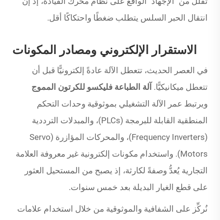
تقلل من "الإجهاد" الواقع على نظام محرك القيادة، إذ إن
انتقال الحبر السلس يتطلب ضغطًا واحتكاكًا أقل.
الاستقرار الإلكتروني ومصادر المكونات
في العصر الحديث، تتعطل الآلة عادةً إلكترونيًّا قبل أن
تتعطل ميكانيكيًّا.
آلة الطباعة فليكسو للكرتون المموج
ويرتبط عمر الآلة التشغيلي بموثوقية وحدات التحكم
المنطقية القابلة للبرمجة (PLCs)، والمبدلات الترددية
(Frequency Inverters)، والمحركات المؤازرة (Servo
Motors). واستخدام مكونات إلكترونية غير معروفة العلامة
التجارية يُعدُّ وصفةً لكارثة، إذ يصبح من المستحيل العثور
على قطع الغيار البديلة بعد خمس سنوات.
نُركِّز على الشفافية والموثوقية من خلال استخدام علامات