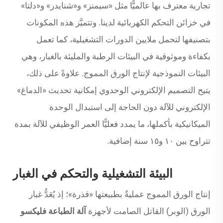
تجارية معترف بها عالميًّا مثل «سيمنز» و«شنايدر» و«دلتا»
في خزائن التحكم الكهربائية لدينا. وتتميَّز هذه المكونات
بتصنيفها لتحمل ملايين الدورات التشغيلية، كما تعمل
بكفاءة وموثوقية في البيئات الرطبة والمليئة بالغبار، وهي
البيئات النموذجية لإنتاج الورق المموج. علاوةً على ذلك،
يتيح التصميم الإلكتروني الوحدوي إمكانية تحديث «الدماغ»
الإلكتروني للآلة دون الحاجة إلى استبدال الوحدة
الميكانيكية بأكملها، ما يمدد فعليًّا العمر الوظيفي للآلة بمدة
تتراوح بين ١٠ و١٥ سنة إضافية.
البيئة التشغيلية والتحكم في الغبار
إنتاج الورق المموج عمليةٌ بطبيعتها «قذرة»؛ إذ يُعَدُّ غبار
الورق (الوبر) القاتل الصامت لأجهزة
آلة الطباعة فليكسو