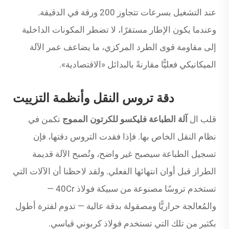
عند التشغيل بسرعات تتجاوز 200 ورقة في الدقيقة.
وعندما يكون الإطار مستقرًا، لا تضطر المكونات الداخلية
إلى مقاومة قوى الطرد المركزي، ما يضاعف عمر الآلة
الميكانيكي فعليًّا مقارنةً بالبدائل «الاقتصادية».
دقة تروس النقل وأنظمة التزييت
قلب ال
آلة الطباعة فليكسو للكرتون المموج
تكمن في
نظام النقل الخاص بها. فإذا فقدت التروس دقتها، فإن
تسجيل الطباعة سيصبح غير واضح، وتُصبح الآلة قديمة
الطراز قبل أوان انتهائها الفعلي. ولقد لاحظنا أن الآلات التي
تستخدم تروسًا مصنوعة من سبيكة فولاذ 40Cr —
والمُعالجة حراريًّا ومصقولة بدقة عالية — تدوم لفترة أطول
بكثير من تلك التي تستخدم فولاذ كربوني قياسي.