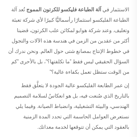
الاستثمار في
آلة الطباعة فليكسو للكرتون المموج
تُعد آلة
الطباعة الفليكسو استثمارًا رأسماليًّا كبيرًا لأي شركة تعبئة
وتغليف. وعند شركة هوايو لمكائن علب الكرتون، قضينا
أكثر من عقدين من الزمن في هندسة هذه الآلات والتجول
في خطوط الإنتاج بمصانع شتى حول العالم. ونحن ندرك أن
السؤال الحقيقي ليس فقط "ما تكلفتها؟"، بل بالأحرى "كم
من الوقت ستظل تعمل بكفاءة عالية؟"
إن عمر الطابعة الفليكسو عالية الجودة لا يتعلَّق فقط
بالتاريخ الذي صُنعت فيه، بل هو انعكاسٌ لسلامة التصميم
الهندسي، والبيئة التشغيلية، وانضباط الصيانة. وفيما يلي
نستعرض العوامل الحاسمة التي تحدد المدة الزمنية
بالعقود التي يمكن أن تتوقعها لخدمة معداتك.