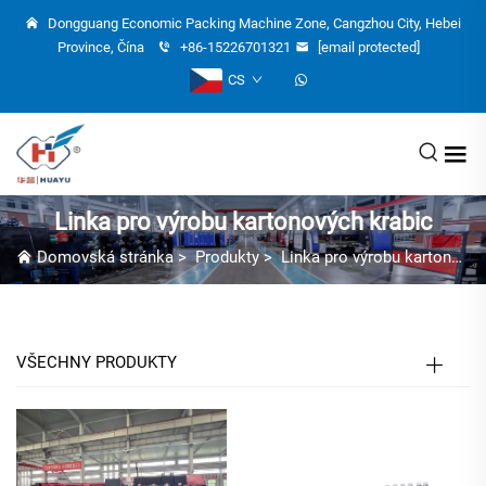
Dongguang Economic Packing Machine Zone, Cangzhou City, Hebei
Province, Čína
+86-15226701321
[email protected]
CS
Linka pro výrobu kartonových krabic
Domovská stránka
>
Produkty
>
Linka pro výrobu kartonových krabic
VŠECHNY PRODUKTY