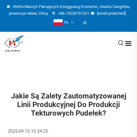
Strefa Maszyn Pakujących Dongguang Economic, miasto Cangzhou,
prowincja Hebei, Chiny
+86-15226701321
[email protected]
PL
Jakie Są Zalety Zautomatyzowanej
Linii Produkcyjnej Do Produkcji
Tekturowych Pudełek?
2025-09-15 15:34:25