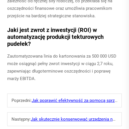
zależność od ręcznej siły roboczej, co przekłada się na
oszczędności finansowe oraz umożliwia pracownikom
przejście na bardziej strategiczne stanowiska.
Jaki jest zwrot z inwestycji (ROI) w
automatyzację produkcji tekturowych
pudełek?
Zautomatyzowana linia do kartonowania za 500 000 USD
może osiągnąć pełny zwrot inwestycji w ciągu 2,7 roku,
zapewniając długoterminowe oszczędności i poprawę
marży EBITDA.
Poprzedni:
Jak poprawić efektywność za pomocą sprzętu do produkcji tekturowych pudełek?
Następny:
Jak skutecznie konserwować urządzenia na linii produkcyjnej kartonów?