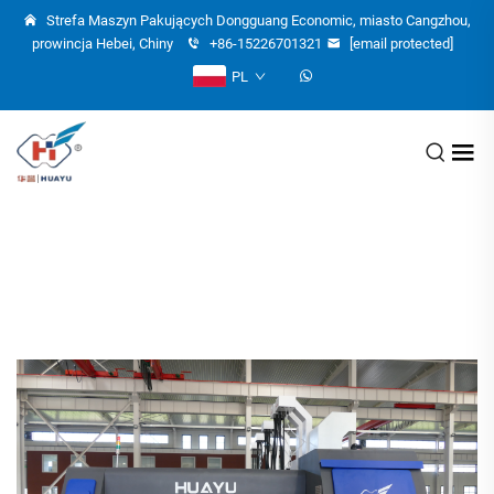
Strefa Maszyn Pakujących Dongguang Economic, miasto Cangzhou,
prowincja Hebei, Chiny
+86-15226701321
[email protected]
PL