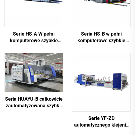
Serie HS-A W pełni
Seria HS-B w pełni
komputerowe szybkie
komputerowe szybkie
drukowanie i sklejanie z
drukowanie i sklejanie z
maszyną do
maszyną do
automatycznego
automatycznego
pakowania
pakowania
Seria HUAYU-B całkowicie
zautomatyzowana szybka
drukarka do wycinania
Serie YF-ZD
rowków
automatycznego klejenia
zszywanego z maszyną do