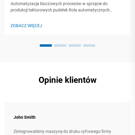
Automatyzacja kluczowych procesów w sprzęcie do
produkcji tekturowych pudełek Rola automatycznych
maszyn do cięcia, składania i klejenia w nowoczesnej
produkcji Podstawą efektywnej produkcji tekturowych
ZOBACZ WIĘCEJ
pudełek są zautomatyzowane urządzenia do cięcia,
składania i klejenia...
Opinie klientów
John Smith
Zintegrowaliśmy maszynę do druku cyfrowego firmy