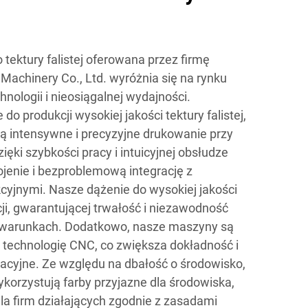
tektury falistej oferowana przez firmę
achinery Co., Ltd. wyróżnia się na rynku
nologii i nieosiągalnej wydajności.
do produkcji wysokiej jakości tektury falistej,
 intensywne i precyzyjne drukowanie przy
ęki szybkości pracy i intuicyjnej obsłudze
ojenie i bezproblemową integrację z
kcyjnymi. Nasze dążenie do wysokiej jakości
cji, gwarantującej trwałość i niezawodność
h warunkach. Dodatkowo, nasze maszyny są
echnologię CNC, co zwiększa dokładność i
acyjne. Ze względu na dbałość o środowisko,
korzystują farby przyjazne dla środowiska,
la firm działających zgodnie z zasadami