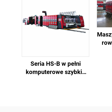
Masz
row
ser
kompu
Seria HS-B w pełni
komputerowe szybkie
drukowanie i sklejanie z
maszyną do
automatycznego
pakowania