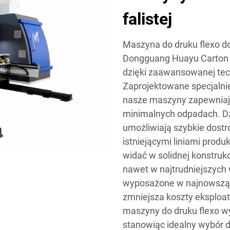
falistej
Maszyna do druku flexo do 
Dongguang Huayu Carton M
dzięki zaawansowanej tech
Zaprojektowane specjalnie 
nasze maszyny zapewniają
minimalnych odpadach. Dzi
umożliwiają szybkie dostr
istniejącymi liniami produ
widać w solidnej konstruk
nawet w najtrudniejszyc
wyposażone w najnowszą t
zmniejsza koszty eksploat
maszyny do druku flexo wy
stanowiąc idealny wybór d