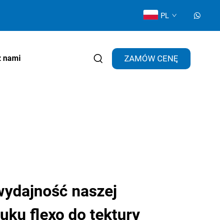
PL
ZAMÓW CENĘ
z nami
ydajność naszej
uku flexo do tektury