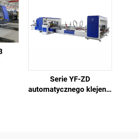
B
na
Serie YF-ZD
 do
automatycznego klejenia
ków
zszywanego z maszyną
do automatycznego
pakowania