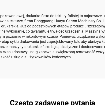
waniowej, drukarka flexo do tektury falistej to najnowsze uzup
ów na tekturze, firma Dongguang Huayu Carton Machinery Co., 
 drukarskie. Już od początkowych etapów produkcji, szczególny 
yjne wykonanie, co gwarantuje trwałość urządzenia. Maszyna w
owym poziomie w rekordowym czasie. Ponieważ urządzenie wykor
 etap cyklu drukowania jest zaprojektowany tak, aby obniżyć ko
nasze maszyny drukarskie flexo będą elastyczne i dostosowane 
ia czasu dostawy usług zapewnia zwiększoną rentowność wszys
 jakość usług dla użytkowników końcowych.
Często zadawane pytania