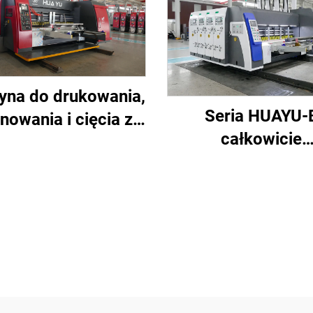
yna do drukowania,
Seria HUAYU-
nowania i cięcia z
całkowicie
ii HUAYU-A z pełną
zautomatyzowa
terizacją i wysoką
szybka drukarka
prędkością
wycinania row