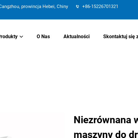
angzhou, prowincja Hebei, Chiny
+86-15226701321
Produkty
O Nas
Aktualności
Skontaktuj się 
Niezrównana w
maszyny do dr