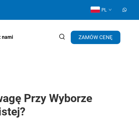
PL
ZAMÓW CENĘ
z nami
wagę Przy Wyborze
stej?