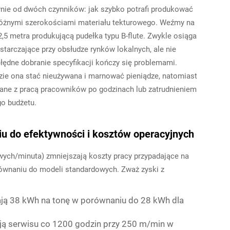
wnie od dwóch czynników: jak szybko potrafi produkować
z różnymi szerokościami materiału tekturowego. Weźmy na
2,5 metra produkującą pudełka typu B-flute. Zwykle osiąga
tarczające przy obsłudze rynków lokalnych, ale nie
ędne dobranie specyfikacji kończy się problemami.
zie ona stać nieużywana i marnować pieniądze, natomiast
ne z pracą pracowników po godzinach lub zatrudnieniem
go budżetu.
iu do efektywności i kosztów operacyjnych
ych/minuta) zmniejszają koszty pracy przypadające na
orównaniu do modeli standardowych. Zważ zyski z
wają 38 kWh na tonę w porównaniu do 28 kWh dla
ją serwisu co 1200 godzin przy 250 m/min w