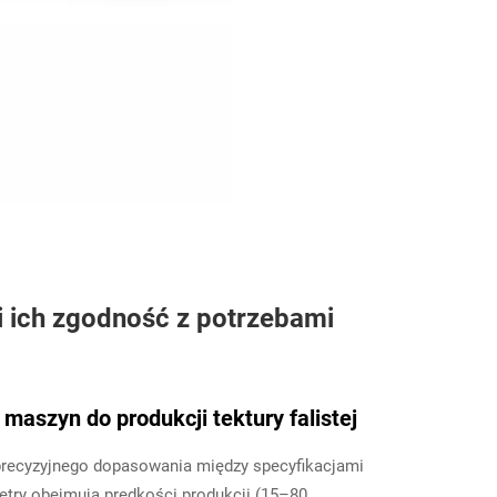
i ich zgodność z potrzebami
aszyn do produkcji tektury falistej
recyzyjnego dopasowania między specyfikacjami
etry obejmują prędkości produkcji (15–80