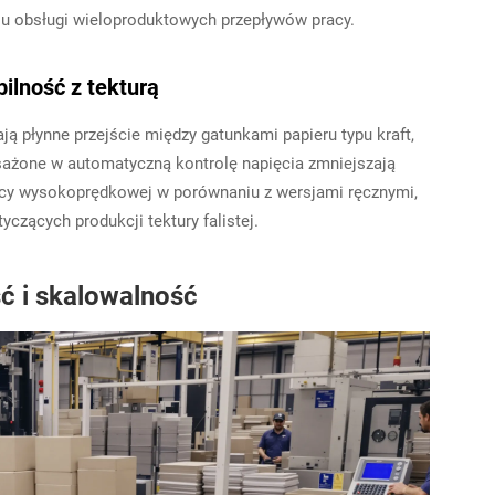
elu obsługi wieloproduktowych przepływów pracy.
ilność z tekturą
ą płynne przejście między gatunkami papieru typu kraft,
ażone w automatyczną kontrolę napięcia zmniejszają
acy wysokoprędkowej w porównaniu z wersjami ręcznymi,
czących produkcji tektury falistej.
ć i skalowalność