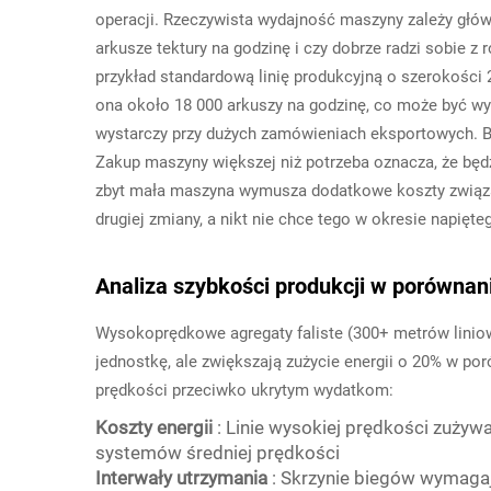
operacji. Rzeczywista wydajność maszyny zależy głó
arkusze tektury na godzinę i czy dobrze radzi sobie 
przykład standardową linię produkcyjną o szerokości 
ona około 18 000 arkuszy na godzinę, co może być wys
wystarczy przy dużych zamówieniach eksportowych. Bł
Zakup maszyny większej niż potrzeba oznacza, że będ
zbyt mała maszyna wymusza dodatkowe koszty związa
drugiej zmiany, a nikt nie chce tego w okresie napięte
Analiza szybkości produkcji w porównan
Wysokoprędkowe agregaty faliste (300+ metrów liniow
jednostkę, ale zwiększają zużycie energii o 20% w p
prędkości przeciwko ukrytym wydatkom:
Koszty energii
: Linie wysokiej prędkości zuży
systemów średniej prędkości
Interwały utrzymania
: Skrzynie biegów wymaga