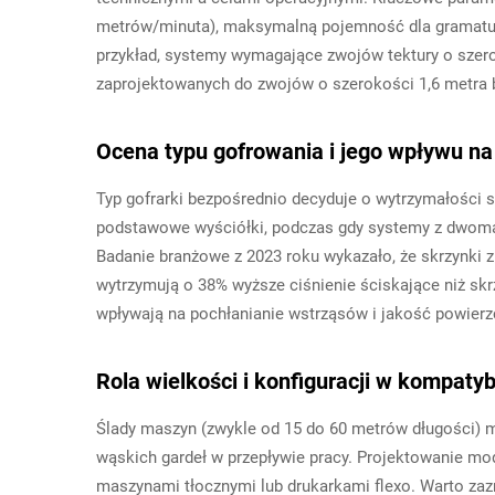
metrów/minuta), maksymalną pojemność dla gramatur
przykład, systemy wymagające zwojów tektury o szer
zaprojektowanych do zwojów o szerokości 1,6 metra 
Ocena typu gofrowania i jego wpływu n
Typ gofrarki bezpośrednio decyduje o wytrzymałości
podstawowe wyściółki, podczas gdy systemy z dwoma
Badanie branżowe z 2023 roku wykazało, że skrzynk
wytrzymują o 38% wyższe ciśnienie ściskające niż skr
wpływają na pochłanianie wstrząsów i jakość powierz
Rola wielkości i konfiguracji w kompatybiln
Ślady maszyn (zwykle od 15 do 60 metrów długości) 
wąskich gardeł w przepływie pracy. Projektowanie mo
maszynami tłocznymi lub drukarkami flexo. Warto zaz