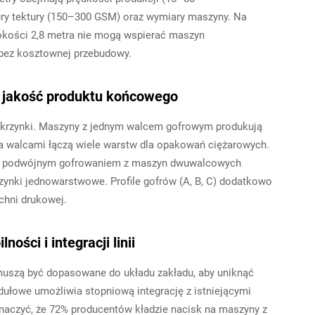
y tektury (150–300 GSM) oraz wymiary maszyny. Na
okości 2,8 metra nie mogą wspierać maszyn
bez kosztownej przebudowy.
a jakość produktu końcowego
 skrzynki. Maszyny z jednym walcem gofrowym produkują
 walcami łączą wiele warstw dla opakowań ciężarowych.
i z podwójnym gofrowaniem z maszyn dwuwalcowych
zynki jednowarstwowe. Profile gofrów (A, B, C) dodatkowo
chni drukowej.
ości i integracji linii
muszą być dopasowane do układu zakładu, aby uniknąć
dułowe umożliwia stopniową integrację z istniejącymi
naczyć, że 72% producentów kładzie nacisk na maszyny z