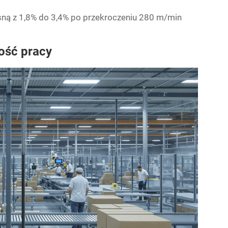
osną z 1,8% do 3,4% po przekroczeniu 280 m/min
ość pracy