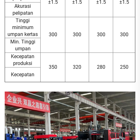
±1.5
±1.5
±1.5
±1.5
Akurasi
pelipatan
Tinggi
minimum
umpan kertas
300
300
300
300
Min. Tinggi
umpan
Kecepatan
produksi
350
320
280
250
Kecepatan