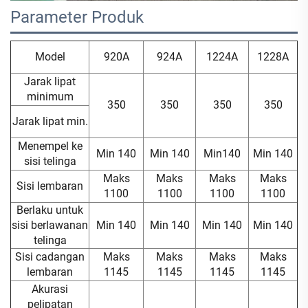
Parameter Produk 
Model
920A
924A
1224A
1228A
Jarak lipat
minimum
350
350
350
350
Jarak lipat min.
Menempel ke
Min 140
Min 140
Min140
Min 140
sisi telinga
Maks
Maks
Maks
Maks
Sisi lembaran
1100
1100
1100
1100
Berlaku untuk
sisi berlawanan
Min 140
Min 140
Min 140
Min 140
telinga
Sisi cadangan
Maks
Maks
Maks
Maks
lembaran
1145
1145
1145
1145
Akurasi
pelipatan