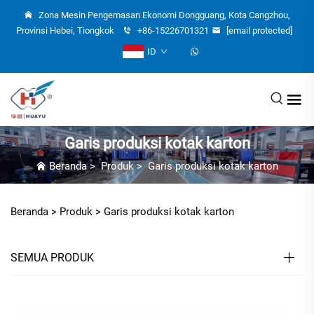
Zona Mesin Pengemasan Ekonomi Dongguang, Kota Cangzhou,
Provinsi Hebei, Tiongkok
+86-15226701321
[email protected]
ID
Garis produksi kotak karton
Beranda
>
Produk
>
Garis produksi kotak karton
Beranda >
Produk
>
Garis produksi kotak karton
SEMUA PRODUK