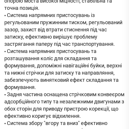
опорою моста високої міцності, стабільна та
точна позиція.
Система напрямних пристосувань із
•
регульованим пружинним тиском, регульований
зазор, захист від втрати стиснення під час
затиску, ефективно вирішує проблему
застрягання паперу під час транспортування.
Система напрямних пристосувань та
•
розташування коліс для складання та
формування, допоміжні навігаційні буйки, верхні
та нижні стрічки для затиску та направляння,
забезпечують винятковий ефект складання та
формування.
Задня частина оснащена стрічковим конвеєром
•
адсорбційного типу та незалежними двигунами з
обох сторін для приводу пристрою корекції, що
ефективно коригує відхилення.
Система збору "вгору та вниз" ефективно
•