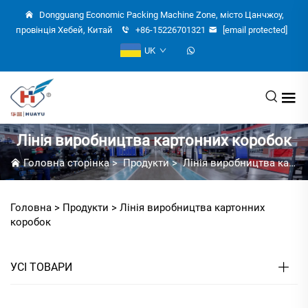
Dongguang Economic Packing Machine Zone, місто Цанчжоу,
провінція Хебей, Китай
+86-15226701321
[email protected]
UK
Лінія виробництва картонних коробок
Головна сторінка
>
Продукти
>
Лінія виробництва картонних коробок
Головна >
Продукти
>
Лінія виробництва картонних
коробок
УСІ ТОВАРИ