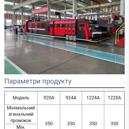
Параметри продукту   
Модель
920A
924A
1224A
1228A
Мінімальний
згинальний
проміжок
350
350
350
350
Мін.