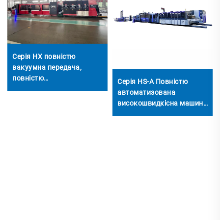
Серія HX повністю
вакуумна передача,
повністю
Серія HS-A Повністю
комп'ютеризована,
автоматизована
друкування вниз, верхнє
високошвидкісна машина
складання, склеювання
для друку, склеювання та
та автоматична упаковка
автоматичного
(вакуумна передача,
пакування
друкування вниз)