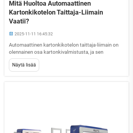
Mitä Huoltoa Automaattinen
Kartonkikotelon Taittaja-Liimain
Vaatii?
2025-11-11 16:45:32
Automaattinen kartonkikotelon taittaja-liimain on
olennainen osa kartonkivalmistusta, ja sen
kunnossapito on ratkaisevan tärkeää tehokasta
Näytä lisää
toimintaa varten. Sen laiminlyönti voi vaikuttaa
käyttökatkoihin, tuotteen laatuun ja korjauksiin.
Teollisuuden kokemukseen ja tekniseen
asiantuntemukseen nojautuen...