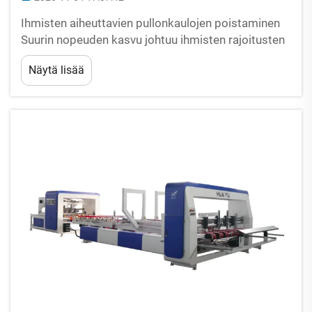
Ihmisten aiheuttavien pullonkaulojen poistaminen
Suurin nopeuden kasvu johtuu ihmisten rajoitusten
poistamisesta. Käsityöläinen taitto ja liimaus on
Näytä lisää
hidas, epäjohdonmukaista ja raskasta.
Automaattiset taitto- ja liimakoneet ottavat nämä
toistuvat tehtävät kokonaan hoitaakseen. Ne...