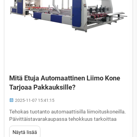
Mitä Etuja Automaattinen Liimo Kone
Tarjoaa Pakkauksille?
2025-11-07 15:41:15
Tehokas tuotanto automaattisilla liimoituskoneilla.
Päivittäistavarakaupassa tehokkuus tarkoittaa
kaikkea. Automaattinen liimoituskoneen
Näytä lisää
aaltopahvilaatikon asennus auttaa virkistämään