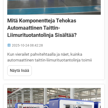
Mitä Komponentteja Tehokas
Automaattinen Taittin-
Liimurituotantolinja Sisältää?
2025-10-24 08:42:28
Kun vierailet pahvitehtaalla ja näet, kuinka
automaattinen taittin-liimurituotantolinja toimii
ongelmitta, on helppo ajatella sitä yhdeksi
Näytä lisää
'superkoneeksi'. Mutta yksi kone ei tee
tuotantolinjasta tehokasta. Tuotantolinjan
automatisointi...