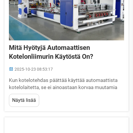
Mitä Hyötyjä Automaattisen
Kotelonliimurin Käytöstä On?
2025-10-23 08:53:17
Kun kotelotehdas päättää käyttää automaattista
kotelolaitetta, se ei ainoastaan korvaa muutamia
työntekijöitä koneilla, vaan avaa kokonaisen
Näytä lisää
hyötyjen maailman, joka vaikuttaa päivittäiseen
tuotantoon ja koko liiketoimintaan, mukaan lukien
skaalautuvuus. Olla...