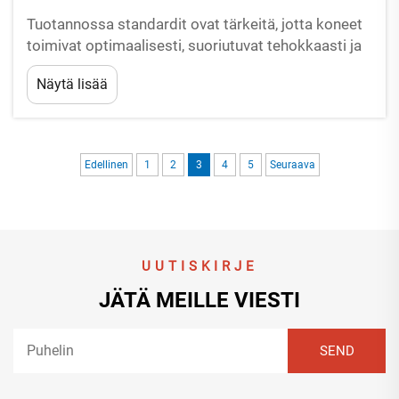
Tuotannossa standardit ovat tärkeitä, jotta koneet
toimivat optimaalisesti, suoriutuvat tehokkaasti ja
täyttävät asiakkaiden sekä markkinoiden
Näytä lisää
vaatimukset. Standardit estävät tuotannon
epäjärjestyksen, joka voisi johtaa huonosti
toimiviin, usein rikkoutuviin...
Edellinen
1
2
3
4
5
Seuraava
UUTISKIRJE
JÄTÄ MEILLE VIESTI