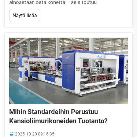
ainoastaan osta konetta – se sitoutuu
kumppanuuteen, joka kestää laitteen koko
Näytä lisää
käyttöiän. Hyvä toimittaja ei lopeta koneen
toimitukseen; ...
Mihin Standardeihin Perustuu
Kansioliimurikoneiden Tuotanto?
2025-10-20 09:16:35