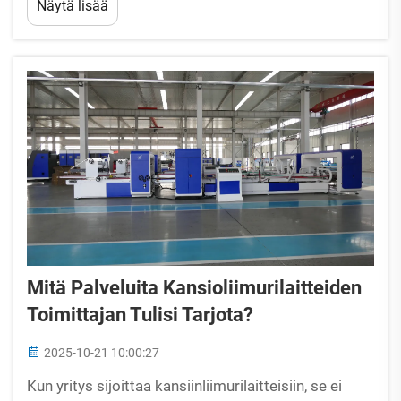
Näytä lisää
todellinen vahvuus näkyy yksityiskohdissa, jotka
merkitsevät yrityksellesi paljon...
Mitä Palveluita Kansioliimurilaitteiden
Toimittajan Tulisi Tarjota?
2025-10-21 10:00:27
Kun yritys sijoittaa kansiinliimurilaitteisiin, se ei