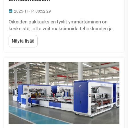
2025-11-14 08:52:29
Oikeiden pakkauksien tyylit ymmärtäminen on
keskeistä, jotta voit maksimoida tehokkuuden ja
tuotannon laadun automaattisessa taitto- ja
Näytä lisää
liimauskoneessa. Nämä koneet ovat erinomaisia
pakkaustöiden nopeuttamisessa, mutta ne toimivat
parhaimmillaan tietyillä pakkauksilla...