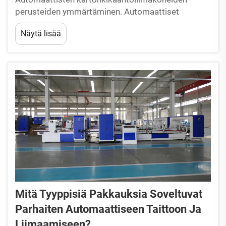
perusteiden ymmärtäminen. Automaattiset
kartonkikääntöliimakoneet on suunniteltu
Näytä lisää
tehostamaan pakkauksen valmistusta ja tekemään
siitä johdonmukaisempaa. Nämä koneet hoitavat
kartonkien taittamisen, liimaamisen ja joskus myös
niputuksen yhdessä jatk...
Mitä Tyyppisiä Pakkauksia Soveltuvat
Parhaiten Automaattiseen Taittoon Ja
Liimaamiseen?