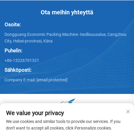
Ota meihin yhteyttä
Osoite:
Dongguang Economic Packing Machine -teollisuusalue, Cangzhou
City, Hebei-provinssi, Kiina
Puhelin:
+86-15226701321
Sähköposti:
Company E-mail:
[email protected]
We value your privacy
Tekijänoikeus © 2025 Dongguang Huayu -kartonikonepaja Oy -
We use cookies and similar tools to provide our services. If you
Tietosuojakäytäntö
don't want to accept all cookies, click Personalize cookies.