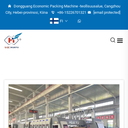
Dongguang Economic Packing Machine -teollisuusalue, Cangzhou
City, Hebei-provinssi, Kiina
+86-15226701321
[email protected]
FI