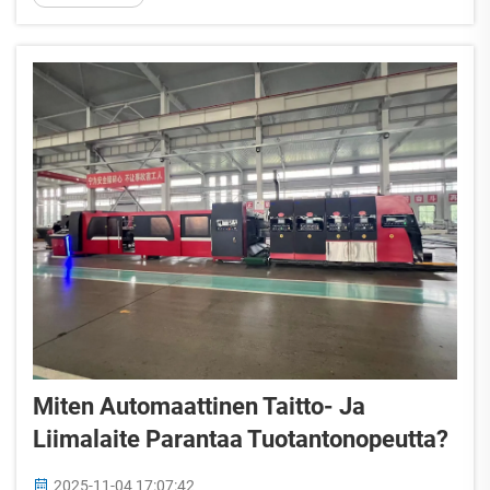
koko tuotantoprosessia. Sen sijaan, että liima
levitettäisiin käsin, kone...
Miten Automaattinen Taitto- Ja
Liimalaite Parantaa Tuotantonopeutta?
2025-11-04 17:07:42