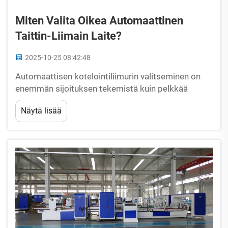
Miten Valita Oikea Automaattinen
Taittin-Liimain Laite?
2025-10-25 08:42:48
Automaattisen kotelointiliimurin valitseminen on
enemmän sijoituksen tekemistä kuin pelkkää
ostamista, koska se voi vaikuttaa monien vuosien
Näytä lisää
ajan kartonkitehtaan toiminnalliseen tehokkuuteen
ja tuotelaatuun sekä tuleviin voittoihin