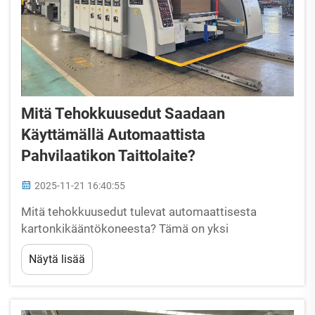
Mitä Tehokkuusedut Saadaan
Käyttämällä Automaattista
Pahvilaatikon Taittolaite?
2025-11-21 16:40:55
Mitä tehokkuusedut tulevat automaattisesta
kartonkikääntökoneesta? Tämä on yksi
yleisimmistä kysymyksistä yrityksille, jotka hakevat
Näytä lisää
automaatiota pakkausprosessiinsa. Rutiinitehtäviä
voidaan suorittaa nopeammin ja tehokkaammin
automatisoidusti...