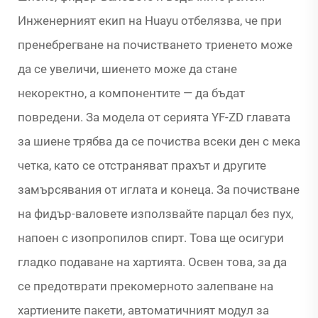
Инженерният екип на Huayu отбелязва, че при
пренебрегване на почистването триенето може
да се увеличи, шиенето може да стане
некоректно, а компонентите — да бъдат
повредени. За модела от серията YF-ZD главата
за шиене трябва да се почиства всеки ден с мека
четка, като се отстраняват прахът и другите
замърсявания от иглата и конеца. За почистване
на фидър-валовете използвайте парцал без пух,
напоен с изопропилов спирт. Това ще осигури
гладко подаване на хартията. Освен това, за да
се предотврати прекомерното залепване на
хартиените пакети, автоматичният модул за