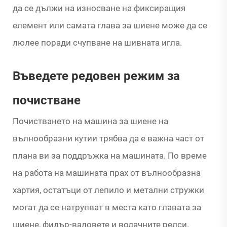
да се дължи на износване на фиксиращия
елемент или самата глава за шиене може да се
люлее поради счупване на шивната игла.
Въведете редовен режим за
почистване
Почистването на машина за шиене на
вълнообразни кутии трябва да е важна част от
плана ви за поддръжка на машината. По време
на работа на машината прах от вълнообразна
хартия, остатъци от лепило и метални стружки
могат да се натрупват в места като главата за
шиене, фидър-валовете и водачните релси.