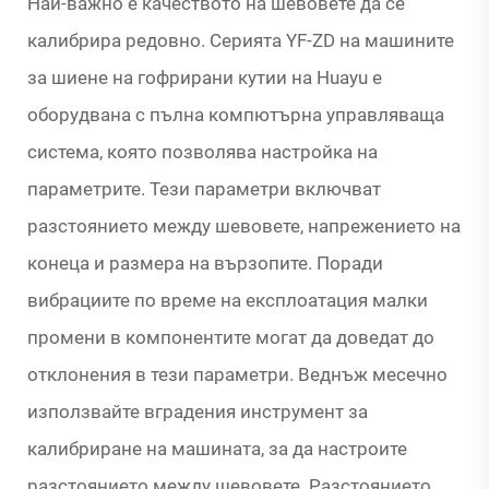
Най-важно е качеството на шевовете да се
калибрира редовно. Серията YF-ZD на машините
за шиене на гофрирани кутии на Huayu е
оборудвана с пълна компютърна управляваща
система, която позволява настройка на
параметрите. Тези параметри включват
разстоянието между шевовете, напрежението на
конеца и размера на вързопите. Поради
вибрациите по време на експлоатация малки
промени в компонентите могат да доведат до
отклонения в тези параметри. Веднъж месечно
използвайте вградения инструмент за
калибриране на машината, за да настроите
разстоянието между шевовете. Разстоянието