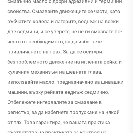
смазъчно масло с добри адхезивни и термични
свойства. Смазвайте движещите се части, като
зъбчатите колела и лагерите, веднъж на всеки
две седмици, и се уверете, че не ги смазвате по-
често от необходимото, за да избегнете
привличането на прах. За да се осигури
безпроблемното движение на иглената рейка и
кулачния механизъм на шевната глава,
използвайте масло, предназначено за шивашки
машини, върху рейката веднъж седмично.
Отбележете интервалите за смазване в
регистър, за да избегнете пропускане на някой
от тях. Това гарантира, че вашата практика
съответства на практиката за контрол на