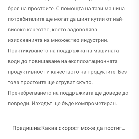
броя на простоите. С помощта на тази машина
потребителите ще могат да шият кутии от най-
високо качество, което задоволява
изискванията на множество индустрии.
Практикуването на поддръжка на машината
води до повишаване на експлоатационната
продуктивност и качеството на продуктите. Без
това простоите ще струват скъпо.
Пренебрегването на поддръжката ще доведе до
повреди. Изходът ще бъде компрометиран.
Предишна:
Каква скорост може да постигне типична машина за опаковане на вълнообразни кутии?