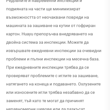
Редовните и навременни инспекции и
подмяната на части ще минимизират
възможността от неочаквани повреди на
машината за зашиване на кутии от гофриран
картон. Huayu препоръчва внедряването на
двойна система за инспекции. Можете да
извършвате ежедневни инспекции за очевидни
проблеми и пълни инспекции на месечна база.
При ежедневните инспекции трябва да се
проверяват проблемите с иглите за зашиване,
натягането на конеца и подаването. Охлузените
или износените игли трябва незабавно да се
заменят, тъй като те могат да причинят
неравномерни шевове или да разкъсат