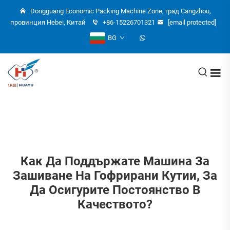
Dongguang Economic Packing Machine Zone, град Cangzhou,
провинция Hebei, Китай
+86-15226701321
[email protected]
BG
Как Да Поддържате Машина За
Зашиване На Гофрирани Кутии, За
Да Осигурите Постоянство В
Качеството?