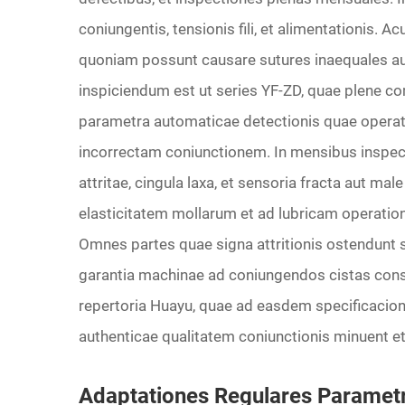
coniungentis, tensionis fili, et alimentationis. A
quoniam possunt causare sutures inaequales au
inspiciendum est ut series YF-ZD, quae plene co
parametra automaticae detectionis quae operator
incorrectam coniunctionem. In mensibus inspect
attritae, cingula laxa, et sensoria fracta aut mal
elasticitatem mollarum et ad lubricam operation
Omnes partes quae signa attritionis ostendunt s
garantia machinae ad coniungendos cistas conse
repertoria Huayu, quae ad easdem specificacione
authenticae qualitatem coniunctionis minuent et
Adaptationes Regulares Paramet