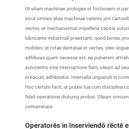
Ut vitam machinae prologes et frictionem in pa
sicut omnes aliae machinae celeres pro cartonib
vectes, et mechanismus impellens capitis suturi
lubricante industriali praestanti, quod bonas p
mobiles, ut rotae dentatae et vectes, oleo ungue
adhibeas quam necesse est, ne pulverem attrah
suturientis sine interruptione fiant, oleum a
in baculo adhibeatur. Intervalla unguendi in co
Hoc certum facit, ut praxis tua cum disciplina c
fideli operatione diuturna probat. Oleum nimiu
contaminare.
Operatorēs in īnserviendō rēctē et