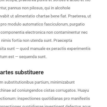
tur, pannus non pilosus, qui in alcohole
abit ut alimentatio chartae bene fiat. Praeterea, ut
et pro modulo automatico fasciculorum, purgatio
t componentia electronica non contaminentur nec
nimis fortia non utenda sunt. Praecepta
osita sunt — quod manuale ex peractis experimentis
ectum est — sequenda sunt.
artes substituere
um substitutionibus partium, minimizabunt
chinae ad coniungendos cistas corrugatos. Huayu
tionum: inspectiones quotidianas pro manifestis
Inspectiones quotidianae investigent defectus acus