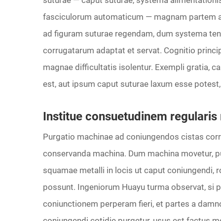
suturae — caput suturae, systema alimentationi
fasciculorum automaticum — magnam partem ag
ad figuram suturae regendam, dum systema ten
corrugatarum adaptat et servat. Cognitio princi
magnae difficultatis isolentur. Exempli gratia, 
est, aut ipsum caput suturae laxum esse potest, 
Institue consuetudinem regulari
Purgatio machinae ad coniungendos cistas corrug
conservanda machina. Dum machina movetur, pulv
squamae metalli in locis ut caput coniungendi, ro
possunt. Ingeniorum Huayu turma observat, si pu
coniunctionem perperam fieri, et partes a damno
coniungendi cotidie purgetur, usus est factus mol