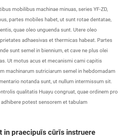
rtibus mobilibus machinae minuas, series YF-ZD,
us, partes mobiles habet, ut sunt rotae dentatae,
entis, quae oleo unguenda sunt. Utere oleo
roprietates adhaesivas et thermicas habeat. Partes
nde sunt semel in biennium, et cave ne plus olei
as. Ut motus acus et mecanismi cami capitis
d usum machinarum sutriciarum semel in hebdomadam
mmentario notanda sunt, ut nullum intermissum sit.
ontrolis qualitatis Huayu congruat, quae ordinem pro
m adhibere potest sensorem et tabulam
 in praecipuīs cūrīs instruere