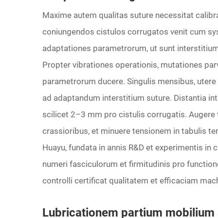
Maxime autem qualitas suture necessitat calibr
coniungendos cistulos corrugatos venit cum sy
adaptationes parametrorum, ut sunt interstitium 
Propter vibrationes operationis, mutationes pa
parametrorum ducere. Singulis mensibus, utere 
ad adaptandum interstitium suture. Distantia in
scilicet 2–3 mm pro cistulis corrugatis. Augere t
crassioribus, et minuere tensionem in tabulis tenu
Huayu, fundata in annis R&D et experimentis in
numeri fasciculorum et firmitudinis pro function
controlli certificat qualitatem et efficaciam mac
Lubricationem partium mobilium 