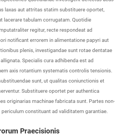
cus laxas aut attritas statim substituere oportet,
t lacerare tabulam corrugatam. Quotidie
mputatraliter regitur, recte respondeat ad
i notificant errorem in alimentatione papyri aut
ionibus plenis, investigandae sunt rotae dentatae
e allignata. Specialis cura adhibenda est ad
em axis rotantium systematis controlis tensionis.
ubstituendae sunt, ut qualitas coniunctionis et
rventur. Substituere oportet per authentica
s originarias machinae fabricata sunt. Partes non-
 periculum constituant ad validitatem garantiae.
rorum Praecisionis