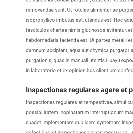
removendae sunt. Ut rotulae alimentariae purgen
isopropyllico imbutus est, utendus est. Hoc adiuv
fasciculos chartae nimis glutinosos evitentur, 
hebdomadaria facienda est. Ut partes metalli e
damnum accipiant, aqua aut chymica purgatoria 
purgationis, quae in manuali utentis Huayu exp
in laboratorio et ex opinionibus clientium conf
Inspectiones regulares agere et p
Inspectiones regulares et tempestivae, simul c
possibilitatem inopinatarum interruptionum ma
suadet implementare duplicem systemam inspec
defectibus, et inspectiones plenas mensuales. 