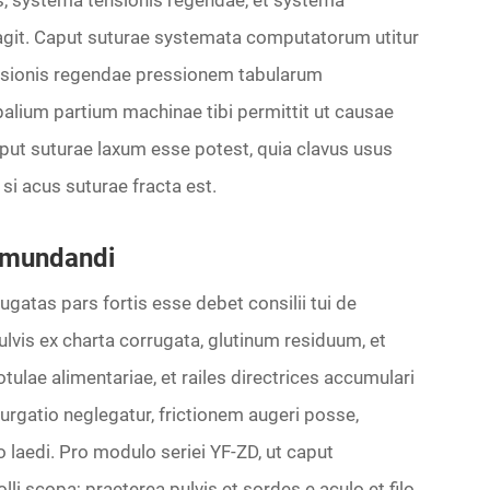
s, systema tensionis regendae, et systema
it. Caput suturae systemata computatorum utitur
sionis regendae pressionem tabularum
palium partium machinae tibi permittit ut causae
caput suturae laxum esse potest, quia clavus usus
si acus suturae fracta est.
s mundandi
atas pars fortis esse debet consilii tui de
is ex charta corrugata, glutinum residuum, et
tulae alimentariae, et railes directrices accumulari
rgatio neglegatur, frictionem augeri posse,
 laedi. Pro modulo seriei YF-ZD, ut caput
li scopa; praeterea pulvis et sordes e aculo et filo