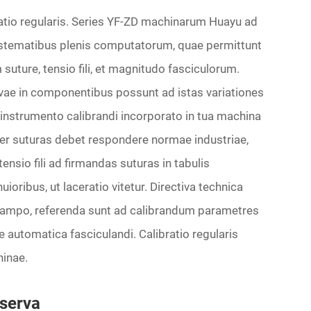
atio regularis. Series YF-ZD machinarum Huayu ad
stematibus plenis computatorum, quae permittunt
suture, tensio fili, et magnitudo fasciculorum.
rvae in componentibus possunt ad istas variationes
instrumento calibrandi incorporato in tua machina
ter suturas debet respondere normae industriae,
ensio fili ad firmandas suturas in tabulis
ioribus, ut laceratio vitetur. Directiva technica
 campo, referenda sunt ad calibrandum parametres
e automatica fasciculandi. Calibratio regularis
hinae.
serva