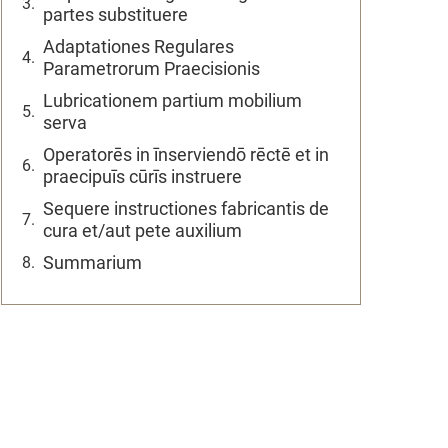
partes substituere
Adaptationes Regulares
Parametrorum Praecisionis
Lubricationem partium mobilium
serva
Operatorēs in īnserviendō rēctē et in
praecipuīs cūrīs instruere
Sequere instructiones fabricantis de
cura et/aut pete auxilium
Summarium