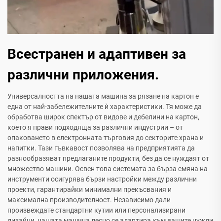
Всестранен и адаптивен за
различни приложения.
Универсалността на нашата машина за рязане на картон е
една от най-забележителните ѝ характеристики. Тя може да
обработва широк спектър от видове и дебелини на картон,
което я прави подходяща за различни индустрии – от
опаковането в електронната търговия до секторите храна и
напитки. Тази гъвкавост позволява на предприятията да
разнообразяват предлаганите продукти, без да се нуждаят от
множество машини. Освен това системата за бърза смяна на
инструменти осигурява бързи настройки между различни
проекти, гарантирайки минимални прекъсвания и
максимална производителност. Независимо дали
произвеждате стандартни кутии или персонализирани
дизайни, нашата машина лесно се адаптира към вашите нужди