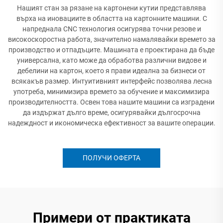
Нашият стан за рязане на картонени кутии представлява
върха на иновациите в областта на картонните машини. С
напреднала CNC технология осигурява точни резове и
високоскоростна работа, значително намалявайки времето за
производство и отпадъците. Машината е проектирана да бъде
универсална, като може да обработва различни видове и
дебелини на картон, което я прави идеална за бизнеси от
всякакъв размер. Интуитивният интерфейс позволява лесна
употреба, минимизира времето за обучение и максимизира
производителността. Освен това нашите машини са изградени
да издържат дълго време, осигурявайки дългосрочна
надеждност и икономическа ефективност за вашите операции.
ПОЛУЧИ ОФЕРТА
Примери от практиката