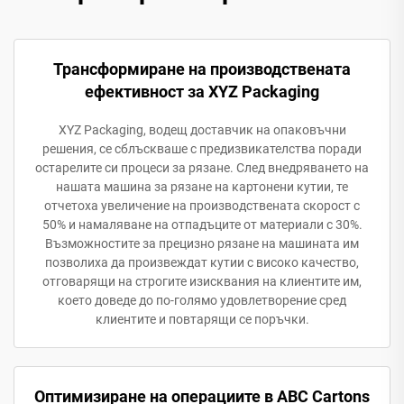
Трансформиране на производствената
ефективност за XYZ Packaging
XYZ Packaging, водещ доставчик на опаковъчни
решения, се сблъскваше с предизвикателства поради
остарелите си процеси за рязане. След внедряването на
нашата машина за рязане на картонени кутии, те
отчетоха увеличение на производствената скорост с
50% и намаляване на отпадъците от материали с 30%.
Възможностите за прецизно рязане на машината им
позволиха да произвеждат кутии с високо качество,
отговарящи на строгите изисквания на клиентите им,
което доведе до по-голямо удовлетворение сред
клиентите и повтарящи се поръчки.
Оптимизиране на операциите в ABC Cartons