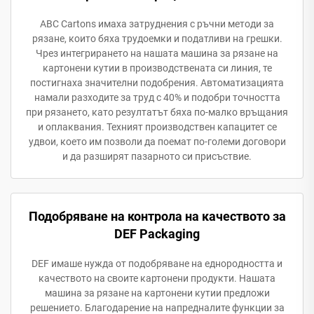
ABC Cartons имаха затруднения с ръчни методи за
рязане, които бяха трудоемки и податливи на грешки.
Чрез интегрирането на нашата машина за рязане на
картонени кутии в производствената си линия, те
постигнаха значителни подобрения. Автоматизацията
намали разходите за труд с 40% и подобри точността
при рязането, като резултатът бяха по-малко връщания
и оплаквания. Техният производствен капацитет се
удвои, което им позволи да поемат по-големи договори
и да разширят пазарното си присъствие.
Подобряване на контрола на качеството за
DEF Packaging
DEF имаше нужда от подобряване на еднородността и
качеството на своите картонени продукти. Нашата
машина за рязане на картонени кутии предложи
решението. Благодарение на напредналите функции за