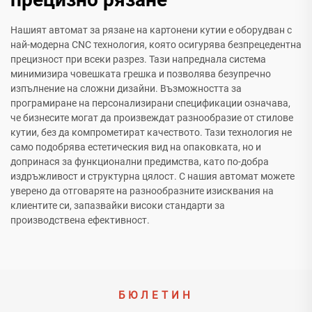
Нашият автомат за рязане на картонени кутии е оборудван с
най-модерна CNC технология, която осигурява безпрецедентна
прецизност при всеки разрез. Тази напреднала система
минимизира човешката грешка и позволява безупречно
изпълнение на сложни дизайни. Възможността за
програмиране на персонализирани спецификации означава,
че бизнесите могат да произвеждат разнообразие от стилове
кутии, без да компрометират качеството. Тази технология не
само подобрява естетическия вид на опаковката, но и
допринася за функционални предимства, като по-добра
издръжливост и структурна цялост. С нашия автомат можете
уверено да отговаряте на разнообразните изисквания на
клиентите си, запазвайки високи стандарти за
производствена ефективност.
БЮЛЕТИН