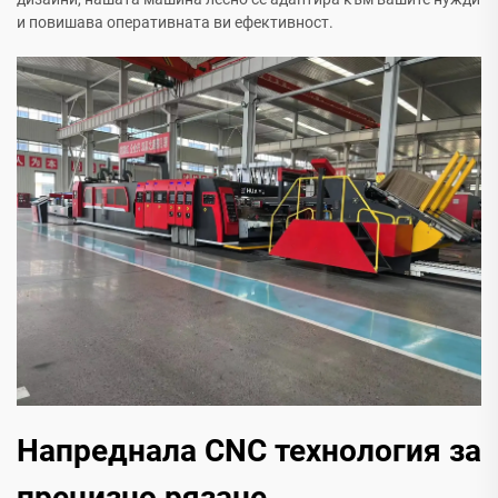
и повишава оперативната ви ефективност.
Напреднала CNC технология за
прецизно рязане