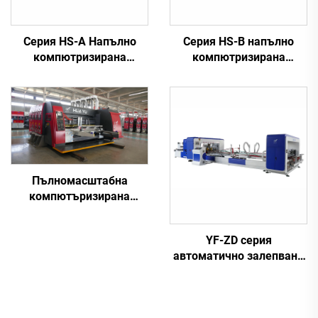
Серия HS-A Напълно
Серия HS-B напълно
компютризирана
компютризирана
високоскоростна
високоскоростна
машина за печатане,
машина за печатане,
залепване и
залепване и
автоматично връзване
автоматично опаковане
Пълномасштабна
компютъризирана
високоскоростна
машина за печат,
YF-ZD серия
нарезаване и изрязване
автоматично залепване
на прорези от серия
с везане и автоматична
HUAYU-A
машина за опаковане