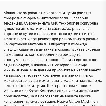
Машините за рязане на картонени кутии работят
съобразно съвременните технологии и пазарни
тенденции. Съвременната CNC технология осигурява
цялостна автоматизирана система за рязане на
картонени кутии и производство на кутии с висока
ефективност и прецизност при равномерното рязане
на картонени материали. Операторът въвежда
спецификациите за дизайна в компютърната система
на машината, която координира режещите
инструменти с лазерна точност. Производството ще
бъде по-бързо, а излишният материал ще бъде
минимизиран. Ние даваме приоритет на използването
на висококачествени компоненти и занаятчийско
майсторство, за да може нашите машини надеждно да
режат картонени кутии. Ще гарантираме нашите
машини да работят без прекъсване и при интензивно
производство, за да отговарят на вашите високи
изисквания за експлоатация. Huayu Carton Machinery