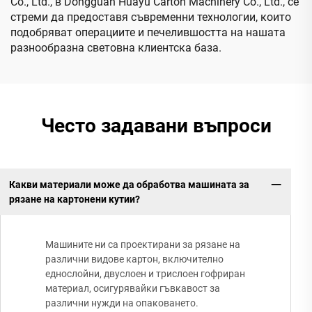
Co., Ltd., в Dongguan Huayu Carton Machinery Co., Ltd., се
стреми да предоставя съвременни технологии, които
подобряват операциите и печелившостта на нашата
разнообразна световна клиентска база.
Често задавани въпроси
Какви материали може да обработва машината за
рязане на картонени кутии?
Машините ни са проектирани за рязане на
различни видове картон, включително
еднослойни, двуслоен и трислоен гофриран
материал, осигурявайки гъвкавост за
различни нужди на опаковането.