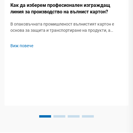
Как да изберем професионален изграждащ
линия за производство на вълнист картон?
В опаковъчната промишленост вълнистият картон е
основа за защита и транспортиране на продукти, а
висококачествена производствена линия за вълнист
картон директно определя ефективността, качеството и
Виж повече
рентабилността на вашия бизнес. Въпреки това...