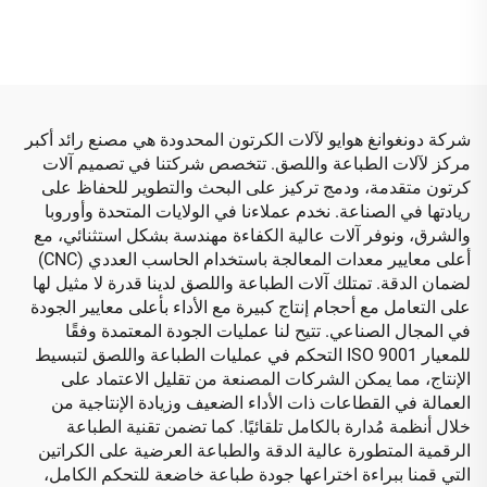
تحت الفراغ وطباعة من
التلقائية
الأعلى إلى الأسفل)
شركة دونغوانغ هوايو لآلات الكرتون المحدودة هي مصنع رائد أكبر
مركز لآلات الطباعة واللصق. تتخصص شركتنا في تصميم آلات
كرتون متقدمة، ودمج تركيز على البحث والتطوير للحفاظ على
ريادتها في الصناعة. نخدم عملاءنا في الولايات المتحدة وأوروبا
والشرق، ونوفر آلات عالية الكفاءة مهندسة بشكل استثنائي، مع
أعلى معايير معدات المعالجة باستخدام الحاسب العددي (CNC)
لضمان الدقة. تمتلك آلات الطباعة واللصق لدينا قدرة لا مثيل لها
على التعامل مع أحجام إنتاج كبيرة مع الأداء بأعلى معايير الجودة
في المجال الصناعي. تتيح لنا عمليات الجودة المعتمدة وفقًا
للمعيار ISO 9001 التحكم في عمليات الطباعة واللصق لتبسيط
الإنتاج، مما يمكن الشركات المصنعة من تقليل الاعتماد على
العمالة في القطاعات ذات الأداء الضعيف وزيادة الإنتاجية من
خلال أنظمة مُدارة بالكامل تلقائيًا. كما تضمن تقنية الطباعة
الرقمية المتطورة عالية الدقة والطباعة العرضية على الكراتين
التي قمنا ببراءة اختراعها جودة طباعة خاضعة للتحكم الكامل،