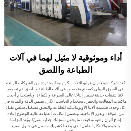
أداء وموثوقية لا مثيل لهما في آلات
الطباعة واللصق
تُعد شركة دونغقوان هوايو للآلات الكرتونية المحدودة من الشركات الرائدة
في السوق الدولي كمصنع متخصص في آلات الطباعة واللصق. تم تصميم
آلاتنا بتقنيات حديثة تضمن إنتاجًا عالي السرعة والكفاءة. وباستخدام أحدث
ماكينات المعالجة والحفر باستخدام الحاسب الآلي، نضمن الدقة والمتانة في
كل وحدة. صُممت آلاتنا الأوتوماتيكية للطباعة واللصق لتشغيل سلس يقلل
من التوقف ويعزز الإنتاجية. وتضمن إمكانات الطباعة عالية الوضوح إعادة
إنتاج ألوان زاهية ودقيقة، ما يجعل منتجاتك جذابة بصريًا. ويُعد التزامنا
بالجودة والابتكار العامل الذي يضعنا كشريك مفضل في حلول تصنيع