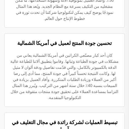
50٪. وأشاد العميل بموثوقية الآلة وسهولة استخدامها، ما مكّن
مشغليه من التكيف بسرعة مع النظام الجديد. ويُعد هذا المثال
نموذجًا يوضح كيف يمكن لتكنولوجيا شركتنا أن تحدث ثورة في
خطوط الإنتاج حول العالم.
تحسين جودة المنتج لعميل في أمريكا الشمالية
كان أحد كبار مصنّعي الكراتين في أمريكا الشمالية يعاني من
مشكلات في جودة الطباعة وثباتها. وقاموا بتطبيق آلاتنا للطباعة عالية
الدقة بالكمبيوتر بالكامل، والتي قدّمت تفاصيل ودقة ألوان لا مثيل
لها. وكانت النتيجة تحسناً كبيراً في جودة المنتج، مما أدى إلى رضا
أكبر من العملاء وزيادة الطلبات المتكررة. وأفاد العميل بزيادة في
المبيعات بنسبة 40٪ خلال ستة أشهر من التركيب. ويُبرز هذا المثال
التزامنا بمساعدة العملاء على تحقيق جودة منتجات متفوقة من خلال
التكنولوجيا المتقدمة.
تبسيط العمليات لشركة رائدة في مجال التغليف في