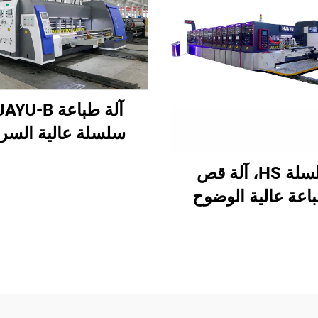
آلة طباعة U-B
سلسلة عالية السر
ومُحكمة التشغيل ال
سلسلة HS، آلة قص
بالكامل
اعة عالية الوضوح
بة بالكامل مع نقل
ي بالكامل (طباعة
وية بنقل فراغي)