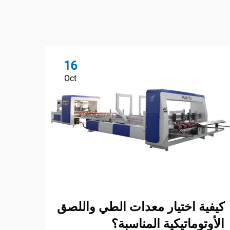
16
Oct
ما أ
بشكل
والل
كيفية اختيار معدات الطي واللصق
الأوتوماتيكية المناسبة؟