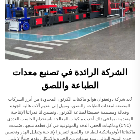
الشركة الرائدة في تصنيع معدات
الطباعة واللصق
تُعد شركة دونغقوان هوايو ماكينات الكرتون المحدودة من أبرز الشركات
المصنعة لمعدات الطباعة واللصق، وتميل إلى تقديم آلات عالية الجودة
وفعالة ومصممة خصيصًا لصناعة الكرتون. وتضمن لنا قدراتنا الإنتاجية
المتقدمة، بما في ذلك أحدث ماكينات المعالجة باستخدام الحاسب العددي
(CNC) وماكينات الحفر، الدقة والموثوقية في كل قطعة ننتجها. صُممت
ماكيناتنا الأوتوماتيكية للطباعة واللصق لتعزيز الإنتاجية وتقليل الهدر وتحسين
جودة المنتج النهائي. ومع سنوات من الخبرة والابتكار، نقدم حلولًا لا تلبي