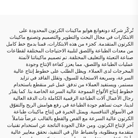
الأعلى إلى الأسفل)
تُركّز شركة دونغوانغ هوايو ماكينات الكرتون المحدودة على
الابتكارات في مجال البحث والتطوير والتصميم وتصنيع ماكينات
الكرتون المتقدمة. كجزء من هذه الابتكارات، قمنا بدمج خط كامل
من معدات الطباعة واللصق لتلبية الاحتياجات المختلفة لقطاعات
صناعة التعبئة والتغليف المختلفة. تم تصميم ماكيناتنا لأتمتة
عمليات الطباعة واللصق، مما يعزز كفاءة الإنتاج وجودة
المخرجات لدى العملاء. ويظل الطلب على خطوط إنتاج عالية
السرعة، وسريعة الاستجابة للسوق، وتقلل الفاقد في تزايد
مستمر، ويستفيد العملاء من تدفق عمل غير منقطع باستخدام
خطوط إنتاج الألواح المموجة عالية السرعة الخاصة بنا. كما يقدّر
رجال الأعمال آلات الطباعة الرقمية الكاملة ذات الدقة العالية
لدينا، حيث تساهم جودة الطباعة في رفع هوامش الربح والتفوّق
في الأسواق التنافسية. ويمثل الخبرة في إنتاج ماكينات طباعة
الكرتون عالية السرعة مع القص والقطع بالقالب عرضاً شاملاً
آخر لإنتاج الكرتون. ومن خلال الجودة الناتجة عن استخدام تقنيات
متقدمة ومطلوبة، وانضباط عالٍ في التنفيذ، نحقق معايير عالية