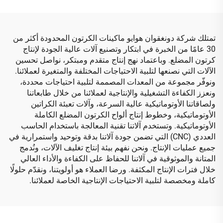
تمتلك شركة دونغقوان هوايو ماكينات الكرتون المحدودة أكثر من
30 عامًا من الخبرة في ابتكار وتصنيع آلات عالية الجودة لإنتاج
كرتون المضلع. وباعتماد نهج إنتاج متقدم ومبتكر، نواصل تحسين
الآلات التي نصنعها لتلبية الاحتياجات المختلفة والمتغيرة لعملائنا.
ونوفّر مجموعة من المعدات المصممة لتلبية احتياجات محددة،
ونعزز الكفاءة التشغيلية والإنتاجية لعملائنا من خلال طابعاتنا
ولصاقاتنا الأوتوماتيكية عالية السرعة، وآلات تعبئة الكراتين
الأوتوماتيكية، وخطوط إنتاج ألواح الكرتون المضلع الكاملة
الأوتوماتيكية. وتستخدم آلاتنا تقنية المعالجة باستخدام الحاسب
العددي (CNC) التي تضمن جودة آلاتنا بدقة وتوحيد واستمرارية في
جميع عمليات الإنتاج. ونحن نفهم بيئة إنتاج تغليف الآلات، ونُدمج
المتانة والموثوقية في آلاتنا للحفاظ على الكفاءة والأداء العالي
خلال فترات الإنتاج المكثفة. ورضا العملاء هو أولويتنا، ونقدّم حلولًا
كاملة ومخصصة لتلبية الاحتياجات الإنتاجية الخاصة لعملائنا.