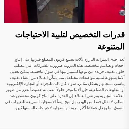
قدرات التخصيص لتلبية الاحتياجات
المتنوعة
تُعد إحدى الميزات البارزة لآلات تصنيع كرتون المضلع قدرتها على إنتاج
أحجام وتصاميم مخصصة. هذه المرونة ضرورية للشركات التي تتطلب
حلول تغليف فريدة من نوعها للتمييز بينها في سوق تنافسية. يمكن تعديل
آلاتنا بسهولة لتلبية مواصفات مختلفة، مما يمكّن العملاء من إنشاء تغليف
يناسب منتجاتهم بشكل مثالي. سواء كان ذلك للتجزئة أو التجارة الإلكترونية
أو التطبيقات الصناعية، فإن آلاتنا توفر حلولاً مصممة خصيصاً تعزز من ظهور
العلامة التجارية وترضي العملاء. إن القدرة على إنتاج كرتون مخصص عند
الطلب لا تقلل فقط من الهدر، بل تتيح أيضاً الاستجابة السريعة للتغيرات في
السوق، ما يجعل عملائنا أكثر مرونة واستجابة لاحتياجات المستهلكين.