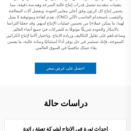
بتقنيات متقدمة تشمل قدرات إنتاج عالية السرعة وهندسة دقيقة، مما
يضمن إنتاج كل كرتون وفق أعلى معايير الجودة. وبفضل آلات المعالجة
والتنقيب باستخدام الحاسب الآلي (CNC)، نقدم كفاءة وموثوقية لا مثيل
لهما، ما يمكن عملاءنا من تحسين عمليات الإنتاج لديهم. وقد جعلنا التزامنا
بالابتكار والجودة شريكًا موثوقًا به للشركات في جميع أنحاء العالم،
وساعدناهم على تقليل التكاليف وزيادة الإنتاج. وباختيار آلاتنا لإنتاج الكراتين
المموجة، فإنك تستثمر في حل يوفر أداءً استثنائيًا ومتانة عالية، ما يضمن
بقاء عملك تنافسيًا في السوق العالمي.
احصل على عرض سعر
دراسات حالة
إحداث ثورة في الإنتاج لشركة تعبئة رائدة