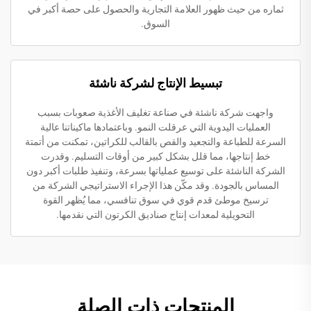
ثماره من حيث ظهور العلامة التجارية والحصول على حصة أكبر في
السوق.
تبسيط الإنتاج لشركة ناشئة
واجهت شركة ناشئة في صناعة تغليف الأغذية صعوبات بسبب
العمليات اليدوية التي عرقلت النمو. وباعتمادها ماكيناتنا عالية
السرعة للطباعة والتجعيد والقص بالقالب للكراتين، تمكنت من أتمتة
خط إنتاجها، مما قلل بشكل كبير من أوقات التسليم. وقدرت
الشركة الناشئة على توسيع عملياتها بسرعة، وتنفيذ طلبات أكبر دون
المساس بالجودة. وقد مكّن هذا الإجراء الاستراتيجي الشركة من
ترسيخ موطئ قدم قوي في سوق تنافسي، مما يُظهر القوة
التحويلية لمعدات إنتاج صناديق الكرتون التي نقدمها.
المنتجات ذات الصلة