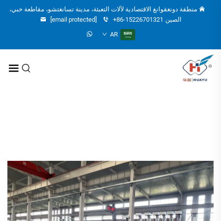
منطقة دونغقوانغ الاقتصادية لآلات التعبئة، مدينة تسانغتشو، مقاطعة خبي،
الصين
+86-15226701321
[email protected]
AR