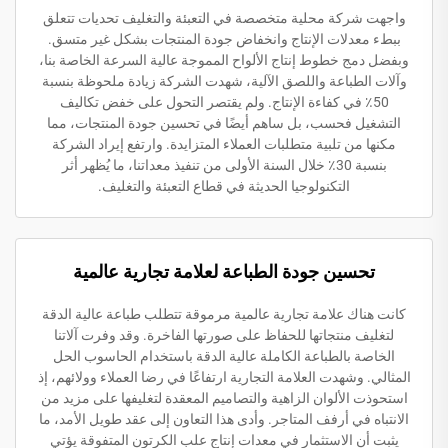
واجهت شركة محلية متخصصة في التعبئة والتغليف تحديات تتعلق
ببطء معدلات الإنتاج وانخفاض جودة المنتجات بشكل غير متسق.
وبفضل دمج خطوط إنتاج الألواح المموجة عالية السرعة الخاصة بنا،
وآلات الطباعة واللصق الآلية، شهدت الشركة زيادة ملحوظة بنسبة
50٪ في كفاءة الإنتاج. ولم يقتصر التحول على خفض تكاليف
التشغيل فحسب، بل ساهم أيضًا في تحسين جودة المنتجات، مما
مكنها من تلبية متطلبات العملاء المتزايدة. وارتفع إيراد الشركة
بنسبة 30٪ خلال السنة الأولى من تنفيذ معداتنا، ما يُظهر أثر
التكنولوجيا الحديثة في قطاع التعبئة والتغليف.
تحسين جودة الطباعة لعلامة تجارية عالمية
كانت هناك علامة تجارية عالمية مرموقة تتطلب طباعة عالية الدقة
لتغليف منتجاتها للحفاظ على صورتها الفاخرة. وقد وفرت آلاتنا
الخاصة بالطباعة الكاملة عالية الدقة باستخدام الحاسوب الحل
المثالي. وشهدت العلامة التجارية ارتفاعًا في رضا العملاء وولائهم، إذ
استحوذت الألوان الزاهية والتصاميم المعقدة لتغليفها على مزيد من
الانتباه في أرفف المتاجر. وأدى هذا التعاون إلى عقد طويل الأمد، ما
يثبت أن الاستثمار في معدات إنتاج علب الكرتون المتفوقة يؤتي