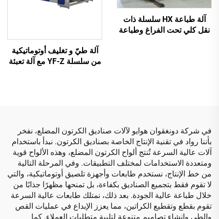
آلة طباعة HX سلسلة ذات
نقل كلي تحت الفراغ وطباعة
عالية الدقة مع قص وتجعيد
آلة طيّ و تغليف أوتوماتيكية
تحت الفراغ (نقل تحت الفراغ
من سلسلة YF-Z مع آلة تعبئة
وطباعة من الأعلى إلى
أوتوماتيكية
الأسفل)
في شركة دونغقوان هوايو لآلات صناديق الكرتون المضلع، نفخر
بأننا رواد في تقنية الإنتاج الخاصة بصناديق الكرتون. نبدأ باستخدام
آلات عالية السرعة تُنتج ألواح الكرتون المضلع، وهذه الألواح قوية
ومتعددة الاستخدامات لمختلف التطبيقات. وفي المرحلة التالية
من خط الإنتاج، نستخدم طابعات وأجهزة تلصيق أوتوماتيكية، والتي
لا تقوم فقط بتجميع الصناديق بكفاءة، بل تمنحها مظهرًا جذابًا من
خلال طباعة عالية الجودة. بعد ذلك، نمتلك طابعات عالية السرعة
تقوم بقطع وتقطيع الكراتين، مما يعزز الإبداع في عمليات القص
والطي وإنشاء تصاميم متنوعة لتلبية متطلبات العملاء. كما