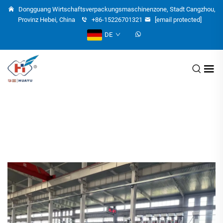
Dongguang Wirtschaftsverpackungsmaschinenzone, Stadt Cangzhou,
Provinz Hebei, China
+86-15226701321
[email protected]
DE