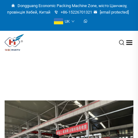
Dongguang Economic Packing Machine Zone, місто Цанчжоу,
провінція Хебей, Китай
+86-15226701321
[email protected]
UK