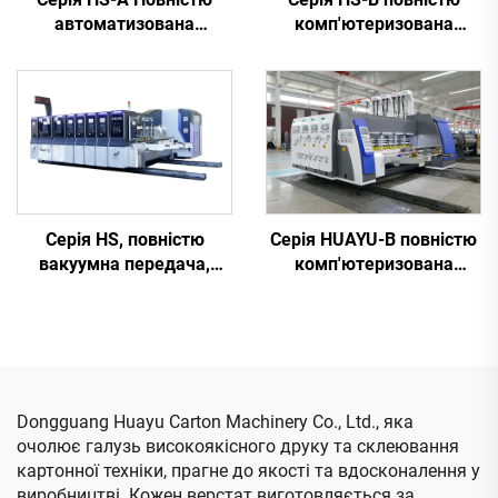
автоматизована
комп'ютеризована
високошвидкісна
високошвидкісна
машина для друку,
машина для друку,
склеювання та
склеювання з
автоматичного
автоматичним
пакування
пакуванням
Серія HS, повністю
Серія HUAYU-B повністю
вакуумна передача,
комп'ютеризована
повністю
високошвидкісна
комп'ютеризована,
машина для друкування,
високошвидкісна
вирізання пазів та
друкарська
діелектричного різання
фрезерувальна машина
для вирізування
Dongguang Huayu Carton Machinery Co., Ltd., яка
(вакуумна передача з
очолює галузь високоякісного друку та склеювання
верхнім друкуванням)
картонної техніки, прагне до якості та вдосконалення у
виробництві. Кожен верстат виготовляється за