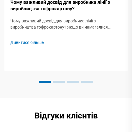
Чому важливий досвід для виробника лінії з
виробництва гофрокартону?
Чому важливий досвід для виробника лінії з
виробництва гофрокартону? Якщо ви намагалися
придбати лінію з виробництва гофрокартону, напевно
помітили, що виробники підкреслюють, як довго вони
Дивитися більше
працюють на ринку. На перш...
Відгуки клієнтів