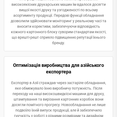
високоякісних друкарських машин їм вдалося досягти
вищої якості друку та узгодженості по всьому
асортименту продукції. Передові функції обладнання
дозволили здійснювати моніторинг у реальному часі та
вносити корективи, забезпечуючи відповідність
кожного картонного блоку суворим стандартам якості,
що врешті-решт сприяло підвищенню репутації їхнього
бренду.
Оптимізація виробництва для азійського
експортера
Експортер в Азії страждав через застаріле обладнання,
яке обмежувало їхню виробничу потужність. Після
переходу на наші високошвидкісні машини для друку,
штампування та вирізання картонних коробок вони
досягли помітного прогресу. Новообладнання не лише
подвоїло їхній випуск продукції, але й забезпечило
гнучкість у роботі з різними розмірами та дизайном