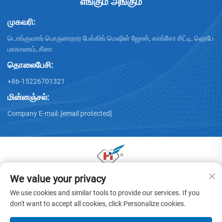
எங்கும் அங்கும்
முகவரி:
டொங்குவாங் பொருளாதார பேக்கிங் மெஷின் ஜோன், காங்சோ சிட்டி, ஹெபே
மாகாணம், சீனா
தொலைபேசி:
+86-15226701321
மின்னஞ்சல்:
Company E-mail:
[email protected]
We value your privacy
டொங்குவாங் ஹுவாயு கார்ட்டன் மெஷினரி கோ., லிமிடெட் இன் ©
2025 அனைத்து உரிமைகளும் பாதுகாக்கப்பட்டவை -
தனிமை
We use cookies and similar tools to provide our services. If you
கொள்கை
don't want to accept all cookies, click Personalize cookies.