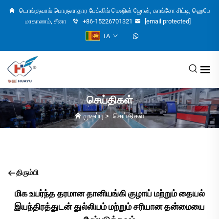
டொங்குவாங் பொருளாதார பேக்கிங் மெஷின் ஜோன், காங்சோ சிட்டி, ஹெபே
மாகாணம், சீனா
+86-15226701321
[email protected]
TA
செய்திகள்
முகப்பு
>
செய்திகள்
திரும்பி
மிக உயர்ந்த தரமான தானியங்கி குழாய் மற்றும் தையல்
இயந்திரத்துடன் துல்லியம் மற்றும் சரியான தன்மையை