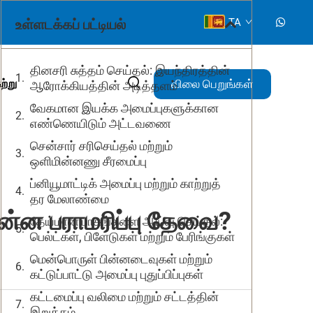
உள்ளடக்கப் பட்டியல்
TA
தினசரி சுத்தம் செய்தல்: இயந்திரத்தின்
விலை பெறுங்கள்
ற்று
ஆரோக்கியத்தின் அடித்தளம்
வேகமான இயக்க அமைப்புகளுக்கான
எண்ணெயிடும் அட்டவணை
சென்சார் சரிசெய்தல் மற்றும்
ஒளிமின்னணு சீரமைப்பு
ப்னியூமாட்டிக் அமைப்பு மற்றும் காற்றுத்
தர மேலாண்மை
 என்ன பராமரிப்பு தேவை?
தேய்மான பாகங்களை ஆய்வு செய்தல்:
பெல்ட்கள், பிளேடுகள் மற்றும் பேரிங்குகள்
மென்பொருள் பின்னடைவுகள் மற்றும்
கட்டுப்பாட்டு அமைப்பு புதுப்பிப்புகள்
கட்டமைப்பு வலிமை மற்றும் சட்டத்தின்
இறுக்கம்