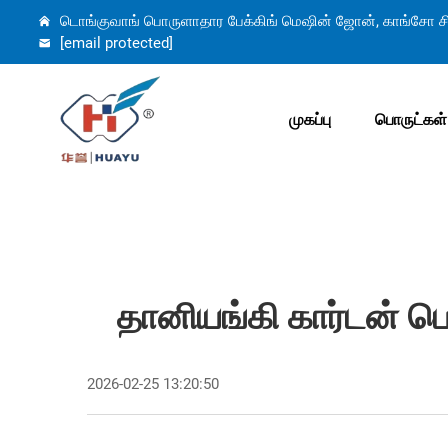
டொங்குவாங் பொருளாதார பேக்கிங் மெஷின் ஜோன், காங்சோ சி
[email protected]
முகப்பு
பொருட்கள்
தானியங்கி கார்டன் பெட
2026-02-25 13:20:50