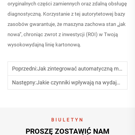
oryginalnych części zamiennych oraz zdalną obsługę
diagnostyczną. Korzystanie z tej autorytetowej bazy
zasobów gwarantuje, że maszyna zachowa stan „jak
nowa”, chroniąc zwrot z inwestycji (ROI) w Twoją
wysokowydajną linię kartonową.
Poprzedni:
Jak zintegrować automatyczną maszynę do pakowania kartonów falistych w linie produkcyjne?
Następny:
Jakie czynniki wpływają na wydajność maszyny do pakowania pudełek kartonowych?
BIULETYN
PROSZĘ ZOSTAWIĆ NAM