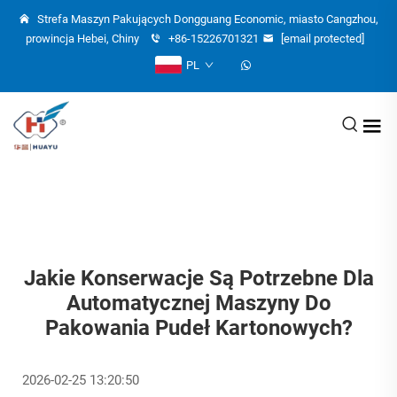
Strefa Maszyn Pakujących Dongguang Economic, miasto Cangzhou,
prowincja Hebei, Chiny
+86-15226701321
[email protected]
PL
Jakie Konserwacje Są Potrzebne Dla
Automatycznej Maszyny Do
Pakowania Pudeł Kartonowych?
2026-02-25 13:20:50