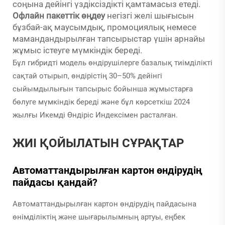
соңына дейінгі үздіксіздікті қамтамасыз етеді.
Офлайн пакеттік өңдеу
негізгі желі шығысын
бұзбай-ақ маусымдық, промоциялық немесе
мамандандырылған тапсырыстар үшін арнайы
жұмыс істеуге мүмкіндік береді.
Бұл гибридті модель өндірушілерге базалық тиімділікті
сақтай отырып, өндірістің 30–50% дейінгі
сыйымдылығын тапсырыс бойынша жұмыстарға
бөлуге мүмкіндік береді және бұл көрсеткіш 2024
жылғы Икемді Өндіріс Индексімен расталған.
ЖИІ ҚОЙЫЛАТЫН СҰРАҚТАР
Автоматтандырылған картон өндірудің
пайдасы қандай?
Автоматтандырылған картон өндірудің пайдасына
өнімділіктің және шығарылымның артуы, еңбек