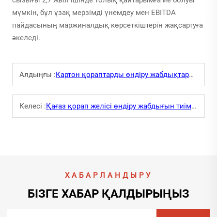
сызығы 2,7 жыл ішінде толық қайтарымға ие болуы
мүмкін, бұл ұзақ мерзімді үнемдеу мен EBITDA
пайдасының маржиналдық көрсеткіштерін жақсартуға
әкеледі.
Алдыңғы :
Картон қораптарды өндіру жабдықтарымен өнімділікті қалай арттыруға болады?
Келесі :
Қағаз қорап желісі өндіру жабдығын тиімді түрде қалай ұстау керек?
ХАБАРЛАНДЫРУ
БІЗГЕ ХАБАР ҚАЛДЫРЫҢЫЗ