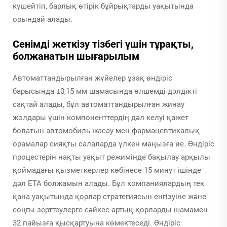
күшейтіп, барлық өтірік бұйрықтарды уақытында
орындай алады.
Сенімді жеткізу тізбегі үшін тұрақты,
болжанатын шығарылым
Автоматтандырылған жүйелер ұзақ өндіріс
барысында ±0,15 мм шамасында өлшемді дәлдікті
сақтай алады, бұл автоматтандырылған жинау
жолдары үшін компоненттердің дәл келуі қажет
болатын автомобиль жасау мен фармацевтикалық
орамалар сияқты салаларда үлкен маңызға ие. Өндіріс
процестерін нақты уақыт режимінде бақылау арқылы
қоймадағы қызметкерлер көбінесе 15 минут ішінде
дәл ЕТА болжамын алады. Бұл компаниялардың тек
қана уақытында қорлар стратегиясын енгізуіне және
соңғы зерттеулерге сәйкес артық қорларды шамамен
32 пайызға қысқартуына көмектеседі. Өндіріс