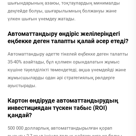
шығындарының азаюы, тоқтаулардың минималды
деңгейде болуы, шығарылымның болжануы және
үлкен шығын үнемдеу жатады.
Автоматтандыру өндіріс желілеріндегі
еңбекке деген талапты қалай әсер етеді?
Автоматтандыру әдетте тікелей еңбекке деген талапты
35-40% азайтады, бұл қолмен орындалатын жұмыс
күшіне тәуелділікті төмендетеді, ақша үнемдейді және
жұмысшыларды одан әрі стратегиялық рөлдерге
ауыстырады.
Картон өндіруде автоматтандырудың
инвестициядан түскен табыс (ROI)
қандай?
500 000 долларлық автоматтандырылған қорап