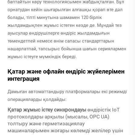
баптайтын көру технологиясымен жабдықталған. Бұл
орнатудан кейін шығарылған алғашқы қорап өте дәл
болады, тіпті минутына шамамен 120 бірлік
жылдамдықпен жұмыс істеген кезде де. Мұндай тез
ауысулар өндірушілерге өндіріс жылдамдығын
төмендетпей немесе өнім сапасы стандарттарын
нашарлатпай, тапсырыс бойынша шағын сериялармен
жұмыс істеуге мүмкіндік береді.
Қатар және офлайн өндіріс жүйелерімен
интеграция
Дамыған автоматтандыру платформалары екі режимді
операцияларды қолдайды:
Қатар жұмыс істеу синхрондауы
өндірістік IoT
протоколдары арқылы (мысалы, OPC UA)
толтыру және герметизациялау
машиналарымен жоғары көлемді желілер үшін