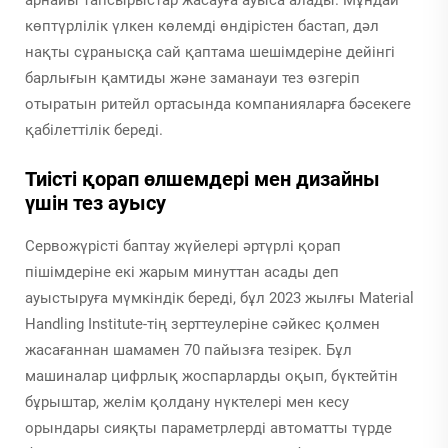
арнайы тапсырыстар жасауға ауыса алады. Мұндай
көптүрлілік үлкен көлемді өндірістен бастап, дәл
нақты сұранысқа сай қаптама шешімдеріне дейінгі
барлығын қамтиды және заманауи тез өзгеріп
отыратын ритейл ортасында компанияларға бәсекеге
қабілеттілік береді.
Тиісті қорап өлшемдері мен дизайны
үшін тез ауысу
Сервожүрісті баптау жүйелері әртүрлі қорап
пішімдеріне екі жарым минуттан асады деп
ауыстыруға мүмкіндік береді, бұл 2023 жылғы Material
Handling Institute-тің зерттеулеріне сәйкес қолмен
жасағаннан шамамен 70 пайызға тезірек. Бұл
машиналар цифрлық жоспарларды оқып, бүктейтін
бұрыштар, желім қолдану нүктелері мен кесу
орындары сияқты параметрлерді автоматты түрде