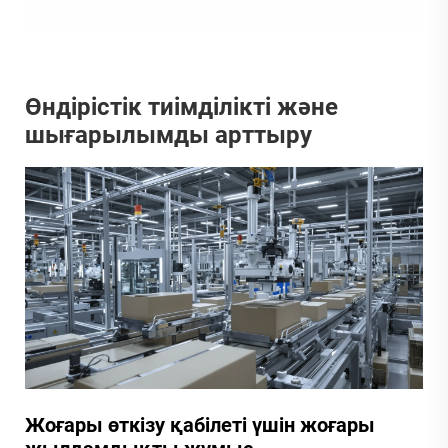
Өндірістік тиімділікті және
шығарылымды арттыру
Жоғары өткізу қабілеті үшін жоғары