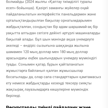
болмайды (2024 жылғы «Қаптау тиімділігі туралы
есеп» бойынша). Қазіргі заманғы жүйелер оңай
пайдаланылатын интерфейстік панельдермен және
орталықтандырылған бақылау орнатымдарымен
жабдықталған, сондықтан бір адам шаршамай-ақ бір
уақытта алтыдан сегізге дейінгі әртүрлі машиналарды
бақылай алады. Бұл шын мәнінде ақша үнемдеуге
әкеледі – өндіріс сызығына шаққанда жылына
шамамен 120 мың доллар мен 180 мың доллар
арасындағы еңбек шығындарын үнемдеу мүмкіндігі
туады. Сонымен қатар, бұрын қайталанатын
жұмыстарға байланып қалған жұмысшылар
босатылады да, олар сапа стандарттарын қамтамасыз
ету немесе жабдықтарды кезеңді тексеру сияқты
жақсырақ лауазымдарға көшулеріне мүмкіндік
беріледі.
Ресурстарды тиімді пайдалану және