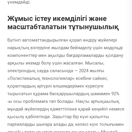
үнемдейді.
Жұмыс істеу икемділігі және
масштабталатын тұтынушылық
Бүгінгі автоматтандырылған қорап өндіру жүйелері
нарықтың өзгеруіне жылдам бейімделу үшін модульді
компоненттер мен ақылды бағдарламаларды қолдану
арқылы икемді болу үшін жасалған. Мысалы,
электрондық сауда саласында — 2024 жылғы
«Логистикалық технологиялар» есебіне сәйкес,
қораптардың әртүрлі өлшемдерімен күресуге
тырысатын құрама басқарушылардың шамамен 92%
-ы осы проблемаға тап болады. Нақты артықшылық
мұндай жүйелердің қажеттілікке қарай кеңейіп немесе
қысылу қабілетінде. Зауыттар бір күні қалыпты
партияларды шығара алады да, келесі күні толығымен