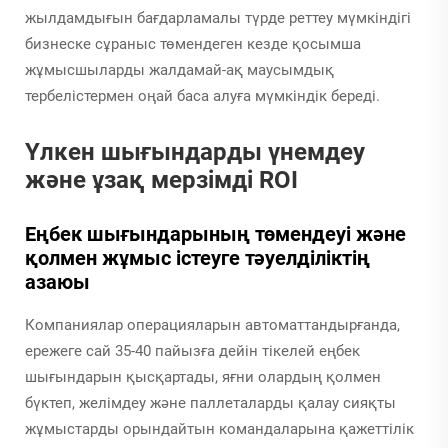
жылдамдығын бағдарламалы түрде реттеу мүмкіндігі
бизнеске сұраныс төмендеген кезде қосымша
жұмысшыларды жалдамай-ақ маусымдық
тербелістермен оңай баса алуға мүмкіндік береді.
Үлкен шығындарды үнемдеу
және ұзақ мерзімді ROI
Еңбек шығындарының төмендеуі және
қолмен жұмыс істеуге тәуелділіктің
азаюы
Компаниялар операцияларын автоматтандырғанда,
ережеге сай 35-40 пайызға дейін тікелей еңбек
шығындарын қысқартады, яғни олардың қолмен
бүктеп, желімдеу және паллеталарды қалау сияқты
жұмыстарды орындайтын командаларына қажеттілік