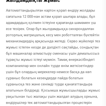
жылдамдықты жұмыс
Автоматтандырылған картон қорап өндіру жолдары
сағатына 12 000-нан астам қорап шығара алады, бұл
адамдардың қолмен істеуіне қарағанда шамамен үш
есе тезірек. Олар бұл жылдамдыққа синхрондалған
роторлық матрицалық кесу мен роботталған бүктейтін
механизмдердің арқасында жетеді. Серво жүйелері тез
жұмыс істеген кезде де дәлдікті сақтайды, сондықтан
бұл машиналар алмастыру сменасы үшін демалыссыз
тұрақты жұмыс істеуі мүмкін. Тамақ өнеркәсібіндегі
компаниялар мен онлайн түрде өнім жеткізетіндер
үшін бұл олардың мерекелер немесе басқа да көп
сұраныс болатын кезеңдерде пайда болатын
сұранысқа тез және сенімді түрде қанағаттандыра
алатынын білдіреді. Қосымша жұмысшыларды жұмыс
уақытынан тыс жалақы үшін жалдап алудың орнына,
өндірушілер тек автоматтандырылған процестерін