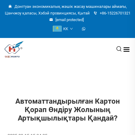
Донггуан экономикалық жәшік жасау машиналары аймағы,
Цанчжоу қаласы, Хэбэй провинциясы, Қытай
+86-15226701321
[email protected]
KK
Автоматтандырылған Картон
Қорап Өндіру Жолының
Артықшылықтары Қандай?