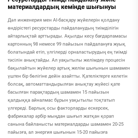
материалдардың кемінде шығынуы
Дәл инженерия мен AI-басқару жүйелерін қолдану
өндірістегі ресурстарды пайдаланудың тиімділігін
айтарлықтай арттырады. Ақылды кесу бағдарламасы
картонның 98 немесе 99 пайызын пайдалануға жуық
болатындай етіп, үлгілерді орналастырудың ең тиімді
тәсілін анықтайды. Ал уақытылы желімдеу процесін
бақылайтын жүйелер артық желім шығынын шамамен
үштен бір бөлігіне дейін азайтты. Қателіктерге келетін
болсақ, автоматтандырылған анықтау жүйесі қате
басылған парақтардың шамамен 15 пайызын
қалдыққа айналмас бұрын уақытылы тоқтатып
үлгереді. Барлық осы факторларды ескерсек,
фабрикалар әрбір мыңдан шығып жатқан қорап
санына байланысты материалдарды шамамен 20-25
пайызға, ал энергия шығынын 15-20 пайызға