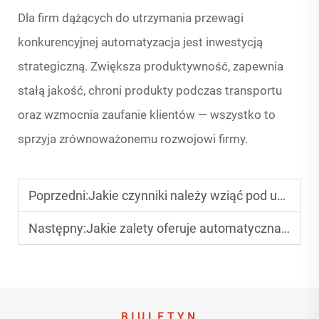
Dla firm dążących do utrzymania przewagi
konkurencyjnej automatyzacja jest inwestycją
strategiczną. Zwiększa produktywność, zapewnia
stałą jakość, chroni produkty podczas transportu
oraz wzmocnia zaufanie klientów — wszystko to
sprzyja zrównoważonemu rozwojowi firmy.
Poprzedni:
Jakie czynniki należy wziąć pod uwagę przy wyborze maszyny do pakowania pudeł?
Następny:
Jakie zalety oferuje automatyczna maszyna do drukowania, nacinania i wycinania?
BIULETYN