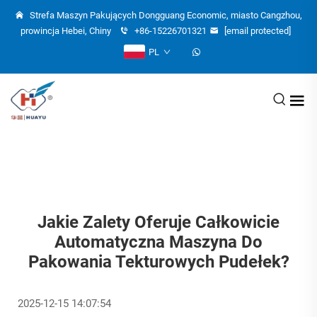
Strefa Maszyn Pakujących Dongguang Economic, miasto Cangzhou,
prowincja Hebei, Chiny
+86-15226701321
[email protected]
PL
Jakie Zalety Oferuje Całkowicie
Automatyczna Maszyna Do
Pakowania Tekturowych Pudełek?
2025-12-15 14:07:54